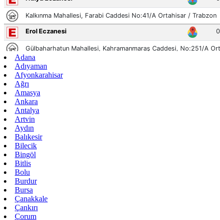
Adana
Adıyaman
Afyonkarahisar
Ağrı
Amasya
Ankara
Antalya
Artvin
Aydın
Balıkesir
Bilecik
Bingöl
Bitlis
Bolu
Burdur
Bursa
Çanakkale
Çankırı
Çorum