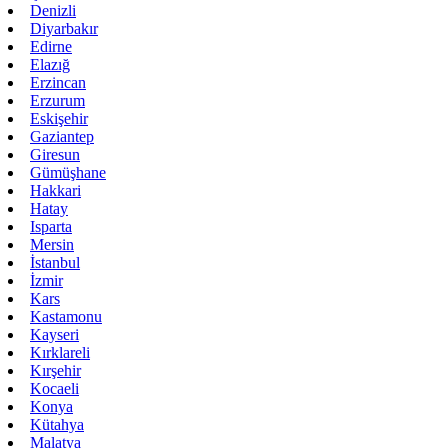
Denizli
Diyarbakır
Edirne
Elazığ
Erzincan
Erzurum
Eskişehir
Gaziantep
Giresun
Gümüşhane
Hakkari
Hatay
Isparta
Mersin
İstanbul
İzmir
Kars
Kastamonu
Kayseri
Kırklareli
Kırşehir
Kocaeli
Konya
Kütahya
Malatya