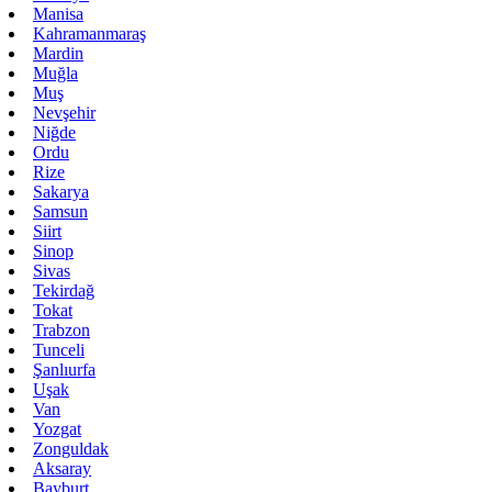
Manisa
Kahramanmaraş
Mardin
Muğla
Muş
Nevşehir
Niğde
Ordu
Rize
Sakarya
Samsun
Siirt
Sinop
Sivas
Tekirdağ
Tokat
Trabzon
Tunceli
Şanlıurfa
Uşak
Van
Yozgat
Zonguldak
Aksaray
Bayburt