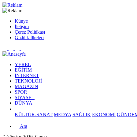
Künye
İletişim
Çerez Politikası
Gizlilik İlkeleri
YEREL
EĞİTİM
İNTERNET
TEKNOLOJİ
MAGAZİN
SPOR
SİYASET
DÜNYA
KÜLTÜR-SANAT
MEDYA
SAĞLIK
EKONOMİ
GÜNDE
Ara
7 Ağustos 2026, Cuma