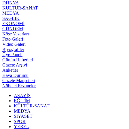
DÜNYA
KÜLTÜR-SANAT
MEDYA
SAĞLIK
EKONOMİ
GÜNDEM
Köşe Yazarları
Foto Galeri
Video Galeri
Biyografiler
Üye Paneli
Günün Haberleri
Gazete Arşivi
Anketler
Hava Durumu
Gazete Manşetleri
Nöbetci Eczaneler
ASAYİŞ
EĞİTİM
KÜLTÜR-SANAT
MEDYA
SİYASET
SPOR
YEREL