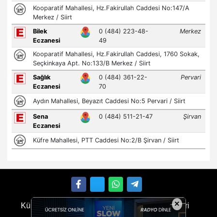
×
Künye
İletişim
Çerez Politikası
Gizlilik İlkeleri