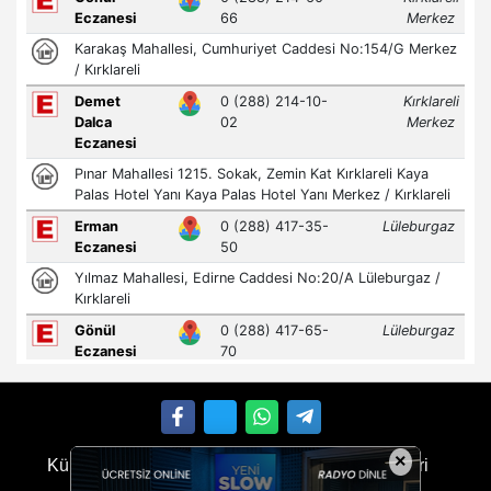
×
Künye
İletişim
Çerez Politikası
Gizlilik İlkeleri