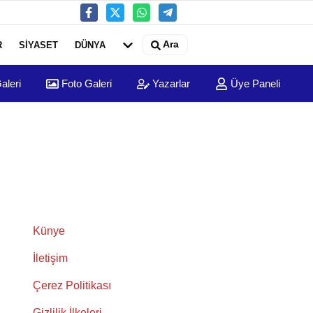
Ara
R
SİYASET
DÜNYA
aleri
Foto Galeri
Yazarlar
Üye Paneli
Künye
İletişim
Çerez Politikası
Gizlilik İlkeleri