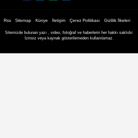
Rss
Sitemap
Künye
İletişim
Çerez Politikası
Gizlilik İlkeleri
Sitemizde bulunan yazı , video, fotoğraf ve haberlerin her hakkı saklıdır.
İzinsiz veya kaynak gösterilemeden kullanılamaz.