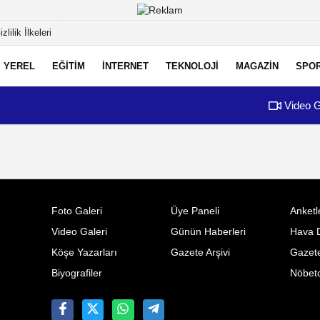
izlilik İlkeleri
YEREL
EĞİTİM
İNTERNET
TEKNOLOJİ
MAGAZİN
SPO
Video G
Foto Galeri
Üye Paneli
Anketl
Video Galeri
Günün Haberleri
Hava 
Köşe Yazarları
Gazete Arşivi
Gazete
Biyografiler
Nöbetc