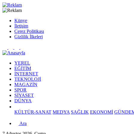
Künye
İletişim
Çerez Politikası
Gizlilik İlkeleri
YEREL
EĞİTİM
İNTERNET
TEKNOLOJİ
MAGAZİN
SPOR
SİYASET
DÜNYA
KÜLTÜR-SANAT
MEDYA
SAĞLIK
EKONOMİ
GÜNDE
Ara
7 Ağustos 2026, Cuma