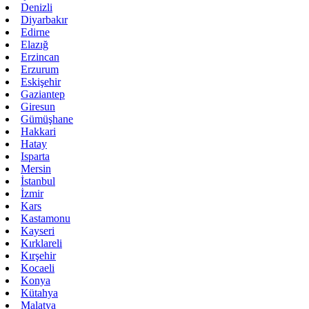
Denizli
Diyarbakır
Edirne
Elazığ
Erzincan
Erzurum
Eskişehir
Gaziantep
Giresun
Gümüşhane
Hakkari
Hatay
Isparta
Mersin
İstanbul
İzmir
Kars
Kastamonu
Kayseri
Kırklareli
Kırşehir
Kocaeli
Konya
Kütahya
Malatya