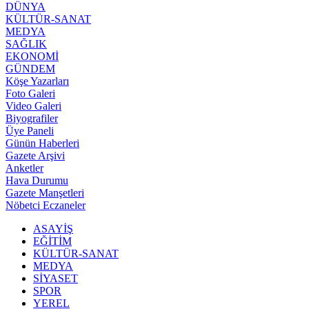
DÜNYA
KÜLTÜR-SANAT
MEDYA
SAĞLIK
EKONOMİ
GÜNDEM
Köşe Yazarları
Foto Galeri
Video Galeri
Biyografiler
Üye Paneli
Günün Haberleri
Gazete Arşivi
Anketler
Hava Durumu
Gazete Manşetleri
Nöbetci Eczaneler
ASAYİŞ
EĞİTİM
KÜLTÜR-SANAT
MEDYA
SİYASET
SPOR
YEREL