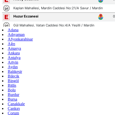
Adana
Adıyaman
Afyonkarahisar
Ağrı
Amasya
Ankara
Antalya
Artvin
Aydın
Balıkesir
Bilecik
Bingöl
Bitlis
Bolu
Burdur
Bursa
Çanakkale
Çankırı
Çorum