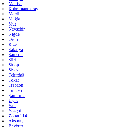
Manisa
Kahramanmaraş
Mardin
Muğla
Muş
Nevşehir
Niğde
Ordu
Rize
Sakarya
Samsun
Siirt
Sinop
Sivas
Tekirdağ
Tokat
Trabzon
Tunceli
Şanlıurfa
Uşak
Van
Yozgat
Zonguldak
Aksaray
Bayburt