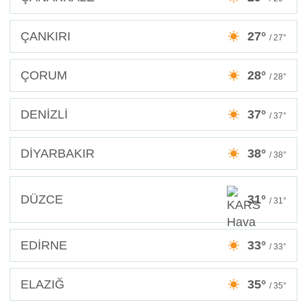
ÇANKIRI
27°
/ 27°
ÇORUM
28°
/ 28°
DENİZLİ
37°
/ 37°
DİYARBAKIR
38°
/ 38°
DÜZCE
31°
/ 31°
EDİRNE
33°
/ 33°
ELAZIĞ
35°
/ 35°