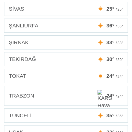
SİVAS
25°
/ 25°
ŞANLIURFA
36°
/ 36°
ŞIRNAK
33°
/ 33°
TEKİRDAĞ
30°
/ 30°
TOKAT
24°
/ 24°
TRABZON
24°
/ 24°
TUNCELİ
35°
/ 35°