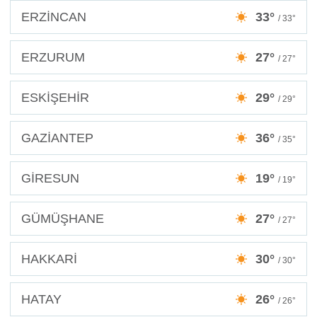
ERZİNCAN
33°
/ 33°
ERZURUM
27°
/ 27°
ESKİŞEHİR
29°
/ 29°
GAZİANTEP
36°
/ 35°
GİRESUN
19°
/ 19°
GÜMÜŞHANE
27°
/ 27°
HAKKARİ
30°
/ 30°
HATAY
26°
/ 26°