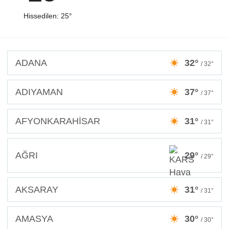
Hissedilen: 25°
ADANA
32°
/ 32°
ADIYAMAN
37°
/ 37°
AFYONKARAHİSAR
31°
/ 31°
AĞRI
29°
/ 29°
AKSARAY
31°
/ 31°
AMASYA
30°
/ 30°