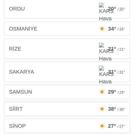
ORDU
20°
/ 20°
OSMANİYE
34°
/ 34°
RİZE
21°
/ 21°
SAKARYA
31°
/ 31°
SAMSUN
29°
/ 29°
SİİRT
38°
/ 38°
SİNOP
27°
/ 27°