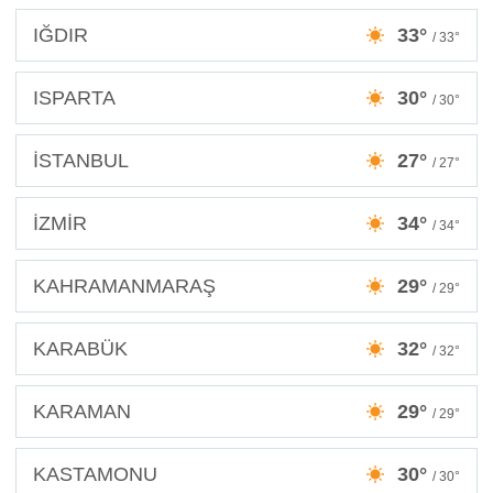
IĞDIR
33°
/ 33°
ISPARTA
30°
/ 30°
İSTANBUL
27°
/ 27°
İZMİR
34°
/ 34°
KAHRAMANMARAŞ
29°
/ 29°
KARABÜK
32°
/ 32°
KARAMAN
29°
/ 29°
KASTAMONU
30°
/ 30°