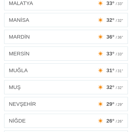
MALATYA
33°
/ 33°
MANİSA
32°
/ 32°
MARDİN
36°
/ 36°
MERSİN
33°
/ 33°
MUĞLA
31°
/ 31°
MUŞ
32°
/ 32°
NEVŞEHİR
29°
/ 29°
NİĞDE
26°
/ 26°