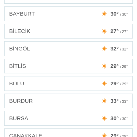
BAYBURT
30°
/ 30°
BİLECİK
27°
/ 27°
BİNGÖL
32°
/ 32°
BİTLİS
29°
/ 29°
BOLU
29°
/ 29°
BURDUR
33°
/ 33°
BURSA
30°
/ 30°
ÇANAKKALE
29°
/ 29°