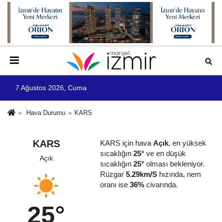
7 Ağustos 2026, Cuma
Hava Durumu
KARS
KARS
KARS için hava
Açık
, en yüksek
sıcaklığın
25°
ve en düşük
Açık
sıcaklığın
25°
olması bekleniyor.
Rüzgar
5.29km/S
hızında, nem
oranı ise
36%
civarında.
25°