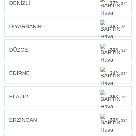
DENİZLİ
37°
/ 37°
DİYARBAKIR
38°
/ 38°
DÜZCE
31°
/ 31°
EDİRNE
34°
/ 34°
ELAZIĞ
36°
/ 36°
ERZİNCAN
33°
/ 33°