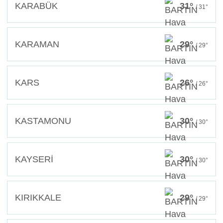
KARABÜK
31°
/ 31°
KARAMAN
29°
/ 29°
KARS
26°
/ 26°
KASTAMONU
30°
/ 30°
KAYSERİ
30°
/ 30°
KIRIKKALE
29°
/ 29°