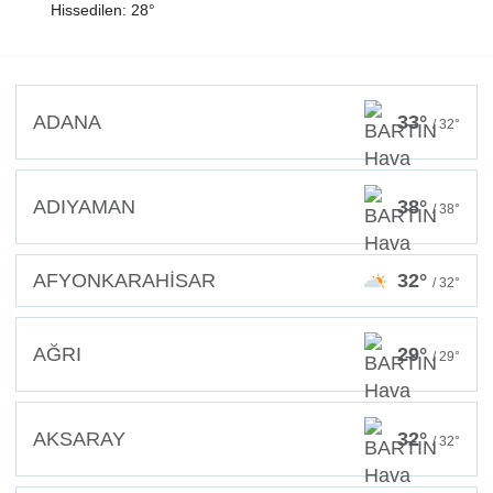
Hissedilen: 28°
ADANA
33°
/ 32°
ADIYAMAN
38°
/ 38°
AFYONKARAHİSAR
32°
/ 32°
AĞRI
29°
/ 29°
AKSARAY
32°
/ 32°