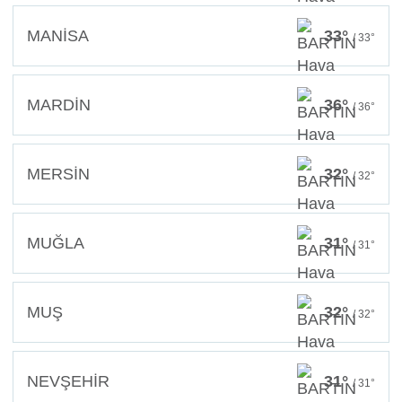
MANİSA
33°
/ 33°
MARDİN
36°
/ 36°
MERSİN
32°
/ 32°
MUĞLA
31°
/ 31°
MUŞ
32°
/ 32°
NEVŞEHİR
31°
/ 31°