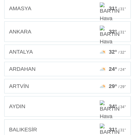
AMASYA
31°
/ 31°
ANKARA
32°
/ 31°
ANTALYA
32°
/ 32°
ARDAHAN
24°
/ 24°
ARTVİN
29°
/ 29°
AYDIN
34°
/ 34°
BALIKESİR
31°
/ 31°