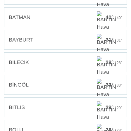
BATMAN
40°
/ 40°
BAYBURT
31°
/ 31°
BİLECİK
28°
/ 28°
BİNGÖL
33°
/ 33°
BİTLİS
29°
/ 29°
BOLU
28°
/ 28°