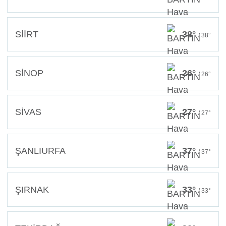
SİİRT
38°
/ 38°
SİNOP
26°
/ 26°
SİVAS
27°
/ 27°
ŞANLIURFA
37°
/ 37°
ŞIRNAK
33°
/ 33°