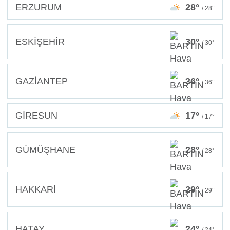
ERZURUM
28°
/ 28°
ESKİŞEHİR
30°
/ 30°
GAZİANTEP
36°
/ 36°
GİRESUN
17°
/ 17°
GÜMÜŞHANE
28°
/ 28°
HAKKARİ
29°
/ 29°
HATAY
24°
/ 24°