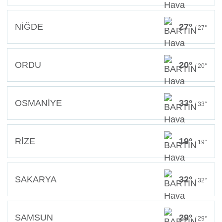
NİĞDE
27°
/ 27°
ORDU
20°
/ 20°
OSMANİYE
33°
/ 33°
RİZE
19°
/ 19°
SAKARYA
32°
/ 32°
SAMSUN
29°
/ 29°