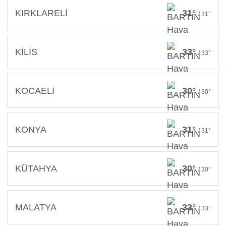
KIRKLARELİ
31°
/ 31°
KİLİS
33°
/ 33°
KOCAELİ
30°
/ 30°
KONYA
31°
/ 31°
KÜTAHYA
30°
/ 30°
MALATYA
33°
/ 33°