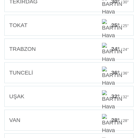
TEKİRDAĞ
30°
/ 30°
TOKAT
25°
/ 25°
TRABZON
24°
/ 24°
TUNCELİ
36°
/ 36°
UŞAK
32°
/ 32°
VAN
28°
/ 28°