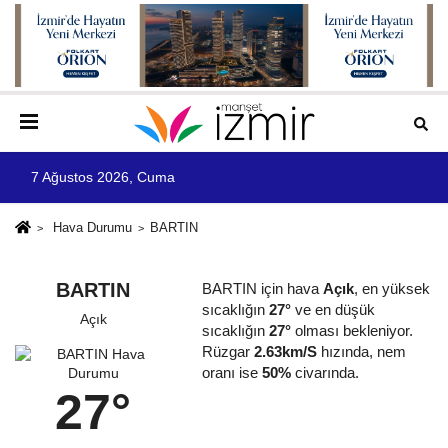
7 Ağustos 2026, Cuma
Hava Durumu
BARTIN
BARTIN
BARTIN için hava
Açık
, en yüksek
sıcaklığın
27°
ve en düşük
Açık
sıcaklığın
27°
olması bekleniyor.
Rüzgar
2.63km/S
hızında, nem
oranı ise
50%
civarında.
27°