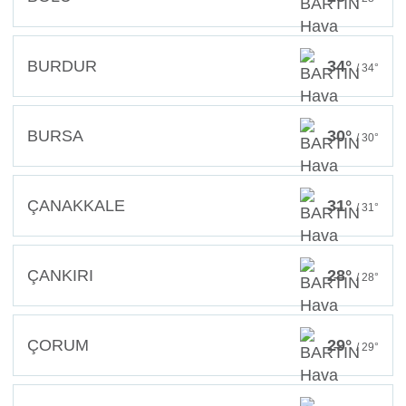
BURDUR
34°
/ 34°
BURSA
30°
/ 30°
ÇANAKKALE
31°
/ 31°
ÇANKIRI
28°
/ 28°
ÇORUM
29°
/ 29°