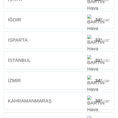
IĞDIR
34°
/ 34°
ISPARTA
32°
/ 32°
İSTANBUL
31°
/ 31°
İZMİR
34°
/ 34°
KAHRAMANMARAŞ
30°
/ 30°