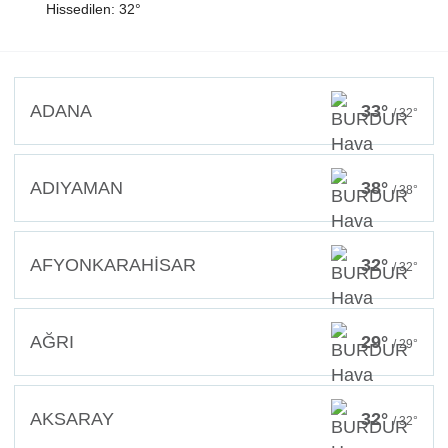
Hissedilen: 32°
ADANA
33°
/ 32°
ADIYAMAN
38°
/ 38°
AFYONKARAHİSAR
32°
/ 32°
AĞRI
29°
/ 29°
AKSARAY
32°
/ 32°