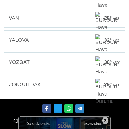
VAN
28°
/ 28°
YALOVA
32°
/ 32°
YOZGAT
30°
/ 30°
ZONGULDAK
29°
/ 29°
×
Künye
İletişim
Çerez Politikası
Gizlilik İlkeleri