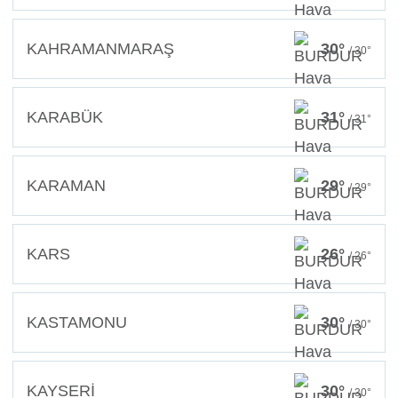
KAHRAMANMARAŞ
30°
/ 30°
KARABÜK
31°
/ 31°
KARAMAN
29°
/ 29°
KARS
26°
/ 26°
KASTAMONU
30°
/ 30°
KAYSERİ
30°
/ 30°