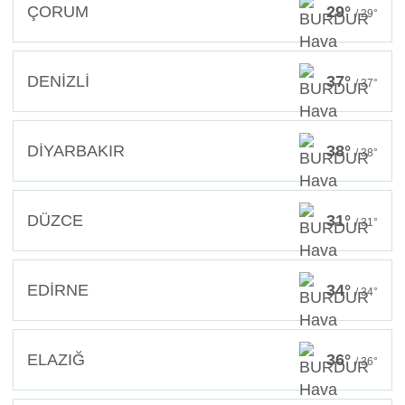
ÇORUM
29°
/ 29°
DENİZLİ
37°
/ 37°
DİYARBAKIR
38°
/ 38°
DÜZCE
31°
/ 31°
EDİRNE
34°
/ 34°
ELAZIĞ
36°
/ 36°