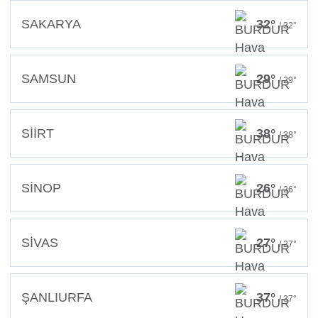
SAKARYA
32°
/ 32°
SAMSUN
29°
/ 29°
SİİRT
38°
/ 38°
SİNOP
26°
/ 26°
SİVAS
27°
/ 27°
ŞANLIURFA
37°
/ 37°