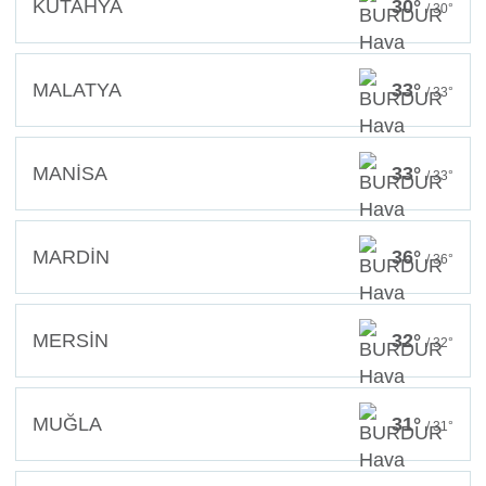
KÜTAHYA
30°
/ 30°
MALATYA
33°
/ 33°
MANİSA
33°
/ 33°
MARDİN
36°
/ 36°
MERSİN
32°
/ 32°
MUĞLA
31°
/ 31°