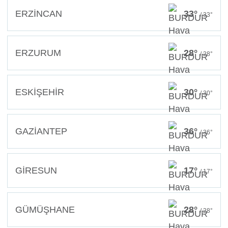
ERZİNCAN
33°
/ 33°
ERZURUM
28°
/ 28°
ESKİŞEHİR
30°
/ 30°
GAZİANTEP
36°
/ 36°
GİRESUN
17°
/ 17°
GÜMÜŞHANE
28°
/ 28°