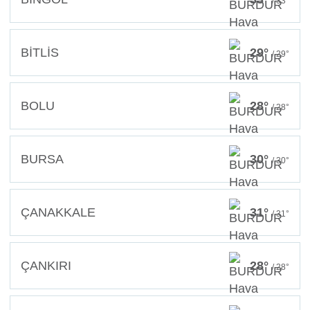
/ 33°
BİTLİS
29°
/ 29°
BOLU
28°
/ 28°
BURSA
30°
/ 30°
ÇANAKKALE
31°
/ 31°
ÇANKIRI
28°
/ 28°