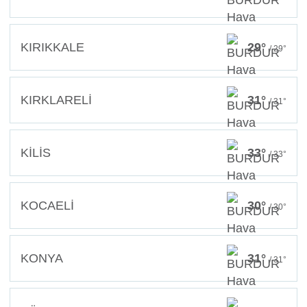
KIRIKKALE
29°
/ 29°
KIRKLARELİ
31°
/ 31°
KİLİS
33°
/ 33°
KOCAELİ
30°
/ 30°
KONYA
31°
/ 31°