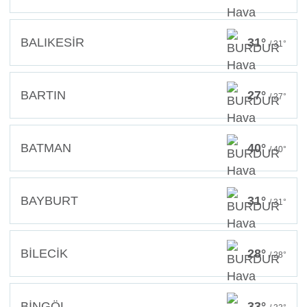
BALIKESİR
31°
/ 31°
BARTIN
27°
/ 27°
BATMAN
40°
/ 40°
BAYBURT
31°
/ 31°
BİLECİK
28°
/ 28°
BİNGÖL
33°