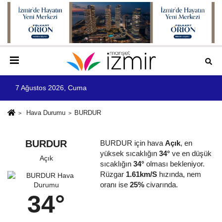
7 Ağustos 2026, Cuma
Hava Durumu
BURDUR
BURDUR
BURDUR için hava
Açık
, en
yüksek sıcaklığın
34°
ve en düşük
Açık
sıcaklığın
34°
olması bekleniyor.
Rüzgar
1.61km/S
hızında, nem
oranı ise
25%
civarında.
34°