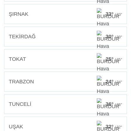
ŞIRNAK
33°
/ 33°
TEKİRDAĞ
30°
/ 30°
TOKAT
25°
/ 25°
TRABZON
24°
/ 24°
TUNCELİ
36°
/ 36°
UŞAK
32°
/ 32°