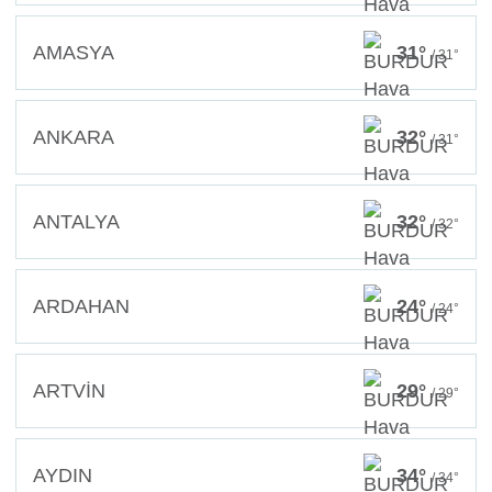
AMASYA
31°
/ 31°
ANKARA
32°
/ 31°
ANTALYA
32°
/ 32°
ARDAHAN
24°
/ 24°
ARTVİN
29°
/ 29°
AYDIN
34°
/ 34°