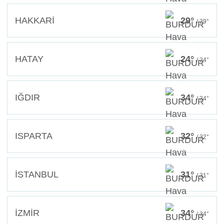
HAKKARİ
29°
/ 29°
HATAY
24°
/ 24°
IĞDIR
34°
/ 34°
ISPARTA
32°
/ 32°
İSTANBUL
31°
/ 31°
İZMİR
34°
/ 34°