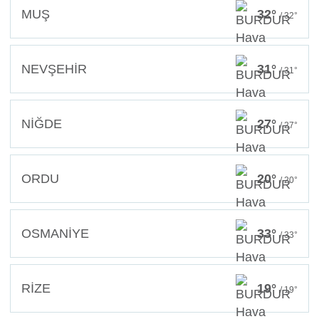
MUŞ
32°
/ 32°
NEVŞEHİR
31°
/ 31°
NİĞDE
27°
/ 27°
ORDU
20°
/ 20°
OSMANİYE
33°
/ 33°
RİZE
19°
/ 19°