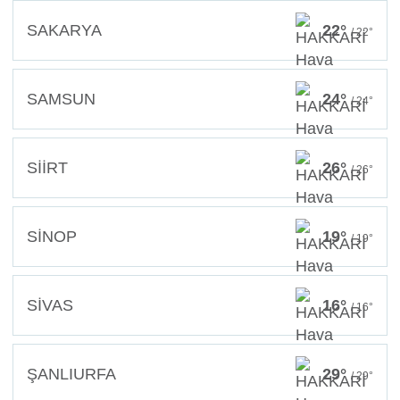
SAKARYA
22°
/ 22°
SAMSUN
24°
/ 24°
SİİRT
26°
/ 26°
SİNOP
19°
/ 19°
SİVAS
16°
/ 16°
ŞANLIURFA
29°
/ 29°