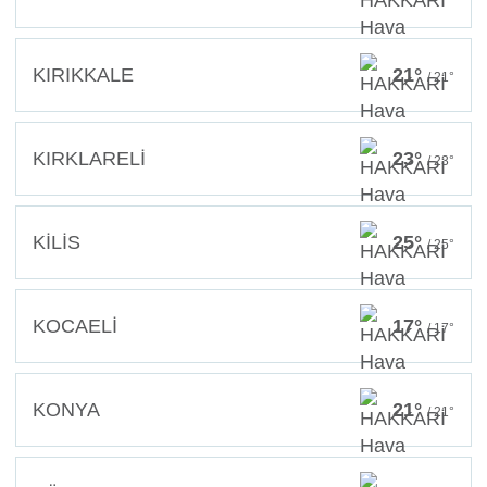
KIRIKKALE
21°
/ 21°
KIRKLARELİ
23°
/ 23°
KİLİS
25°
/ 25°
KOCAELİ
17°
/ 17°
KONYA
21°
/ 21°