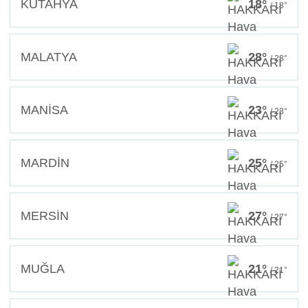
KÜTAHYA
18°
/ 18°
MALATYA
28°
/ 28°
MANİSA
23°
/ 23°
MARDİN
25°
/ 25°
MERSİN
27°
/ 27°
MUĞLA
21°
/ 21°