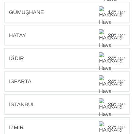
GÜMÜŞHANE
14°
/ 14°
HATAY
20°
/ 20°
IĞDIR
24°
/ 24°
ISPARTA
24°
/ 24°
İSTANBUL
26°
/ 25°
İZMİR
27°
/ 27°