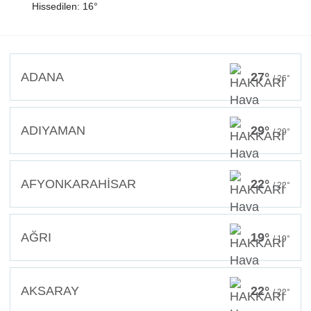
Hissedilen: 16°
ADANA
27°
/ 26°
ADIYAMAN
29°
/ 29°
AFYONKARAHİSAR
22°
/ 22°
AĞRI
19°
/ 19°
AKSARAY
22°
/ 22°