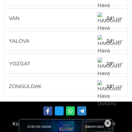
VAN
24°
/ 24°
YALOVA
24°
/ 24°
YOZGAT
19°
/ 19°
ZONGULDAK
18°
/ 18°
×
Künye
İletişim
Çerez Politikası
Gizlilik İlkeleri