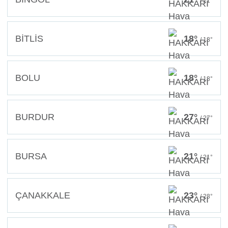
/ 21°
BİTLİS
18°
/ 18°
BOLU
18°
/ 18°
BURDUR
27°
/ 27°
BURSA
21°
/ 21°
ÇANAKKALE
23°
/ 23°