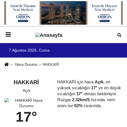
7 Ağustos 2026, Cuma
Hava Durumu
HAKKARİ
HAKKARİ
HAKKARİ için hava
Açık
, en
yüksek sıcaklığın
17°
ve en düşük
Açık
sıcaklığın
17°
olması bekleniyor.
Rüzgar
2.32km/S
hızında, nem
oranı ise
63%
civarında.
17°