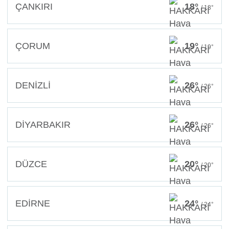
ÇANKIRI
18°
/ 18°
ÇORUM
19°
/ 19°
DENİZLİ
26°
/ 26°
DİYARBAKIR
26°
/ 26°
DÜZCE
20°
/ 20°
EDİRNE
24°
/ 24°