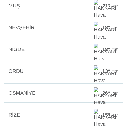
MUŞ
21°
/ 21°
NEVŞEHİR
18°
/ 18°
NİĞDE
18°
/ 18°
ORDU
13°
/ 13°
OSMANİYE
26°
/ 26°
RİZE
15°
/ 15°