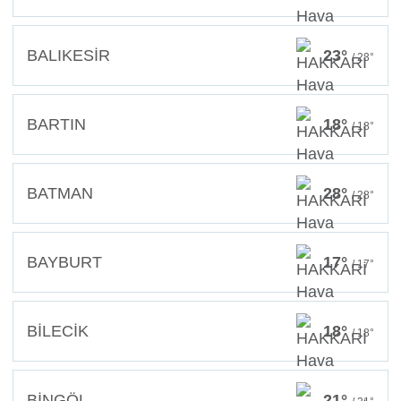
BALIKESİR
23°
/ 23°
BARTIN
18°
/ 18°
BATMAN
28°
/ 28°
BAYBURT
17°
/ 17°
BİLECİK
18°
/ 18°
BİNGÖL
21°