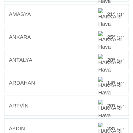
AMASYA
21°
/ 21°
ANKARA
25°
/ 22°
ANTALYA
28°
/ 28°
ARDAHAN
14°
/ 14°
ARTVİN
20°
/ 20°
AYDIN
23°
/ 23°