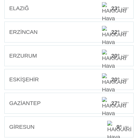
ELAZIĞ
23°
/ 23°
ERZİNCAN
22°
/ 22°
ERZURUM
20°
/ 20°
ESKİŞEHİR
20°
/ 20°
GAZİANTEP
27°
/ 27°
GİRESUN
9°
/ 9°