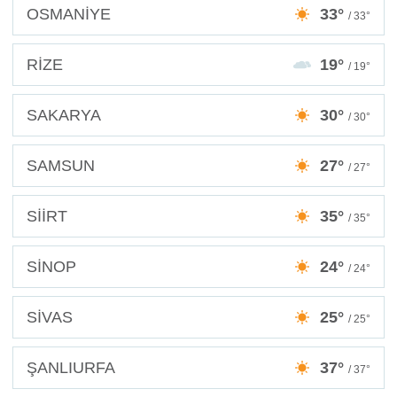
OSMANİYE
33°
/ 33°
RİZE
19°
/ 19°
SAKARYA
30°
/ 30°
SAMSUN
27°
/ 27°
SİİRT
35°
/ 35°
SİNOP
24°
/ 24°
SİVAS
25°
/ 25°
ŞANLIURFA
37°
/ 37°