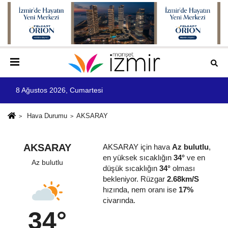
8 Ağustos 2026, Cumartesi
Hava Durumu
AKSARAY
AKSARAY
AKSARAY için hava
Az bulutlu
,
en yüksek sıcaklığın
34°
ve en
Az bulutlu
düşük sıcaklığın
34°
olması
bekleniyor. Rüzgar
2.68km/S
hızında, nem oranı ise
17%
civarında.
34°