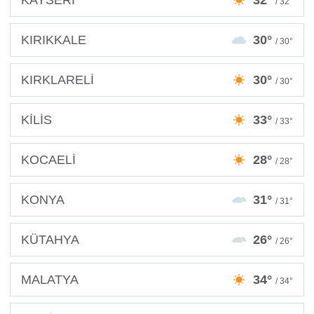
/ 32°
KIRIKKALE
30°
/ 30°
KIRKLARELİ
30°
/ 30°
KİLİS
33°
/ 33°
KOCAELİ
28°
/ 28°
KONYA
31°
/ 31°
KÜTAHYA
26°
/ 26°
MALATYA
34°
/ 34°