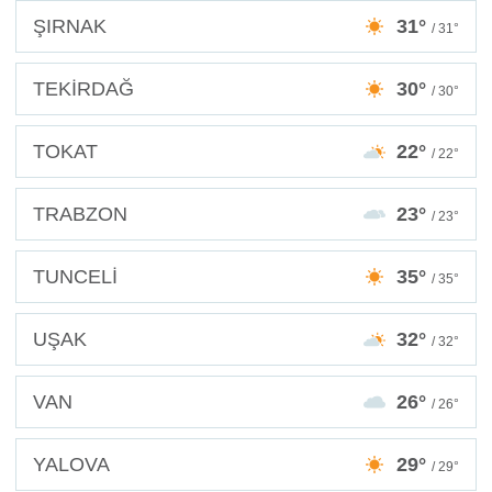
ŞIRNAK
31°
/ 31°
TEKİRDAĞ
30°
/ 30°
TOKAT
22°
/ 22°
TRABZON
23°
/ 23°
TUNCELİ
35°
/ 35°
UŞAK
32°
/ 32°
VAN
26°
/ 26°
YALOVA
29°
/ 29°