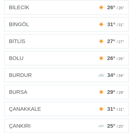
BİLECİK
26°
/ 26°
BİNGÖL
31°
/ 31°
BİTLİS
27°
/ 27°
BOLU
26°
/ 26°
BURDUR
34°
/ 34°
BURSA
29°
/ 29°
ÇANAKKALE
31°
/ 31°
ÇANKIRI
25°
/ 25°