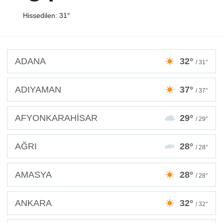
Hissedilen: 31°
ADANA
32°
/ 31°
ADIYAMAN
37°
/ 37°
AFYONKARAHİSAR
29°
/ 29°
AĞRI
28°
/ 28°
AMASYA
28°
/ 28°
ANKARA
32°
/ 32°