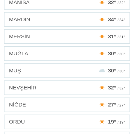
MANİSA
32°
/ 32°
MARDİN
34°
/ 34°
MERSİN
31°
/ 31°
MUĞLA
30°
/ 30°
MUŞ
30°
/ 30°
NEVŞEHİR
32°
/ 32°
NİĞDE
27°
/ 27°
ORDU
19°
/ 19°