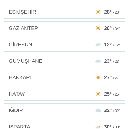
ESKİŞEHİR
28°
/ 28°
GAZİANTEP
36°
/ 34°
GİRESUN
12°
/ 12°
GÜMÜŞHANE
23°
/ 23°
HAKKARİ
27°
/ 27°
HATAY
25°
/ 25°
IĞDIR
32°
/ 32°
ISPARTA
30°
/ 30°