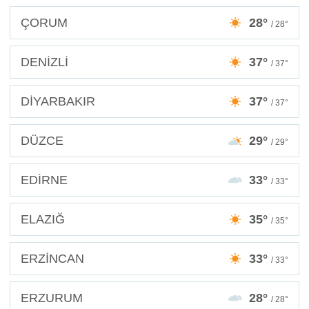
ÇORUM
28°
/ 28°
DENİZLİ
37°
/ 37°
DİYARBAKIR
37°
/ 37°
DÜZCE
29°
/ 29°
EDİRNE
33°
/ 33°
ELAZIĞ
35°
/ 35°
ERZİNCAN
33°
/ 33°
ERZURUM
28°
/ 28°