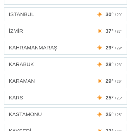
İSTANBUL
30°
/ 29°
İZMİR
37°
/ 37°
KAHRAMANMARAŞ
29°
/ 29°
KARABÜK
28°
/ 28°
KARAMAN
29°
/ 29°
KARS
25°
/ 25°
KASTAMONU
25°
/ 25°
KAYSERİ
32°