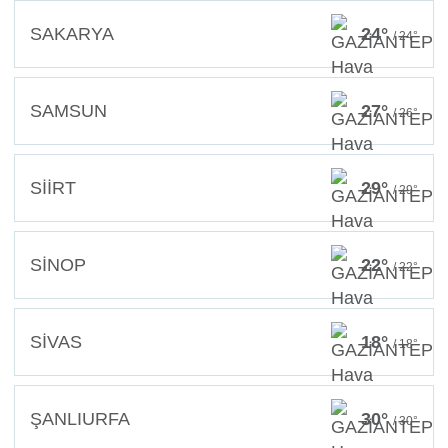
SAKARYA
24°
/ 24°
SAMSUN
27°
/ 26°
SİİRT
29°
/ 29°
SİNOP
22°
/ 22°
SİVAS
18°
/ 18°
ŞANLIURFA
30°
/ 30°