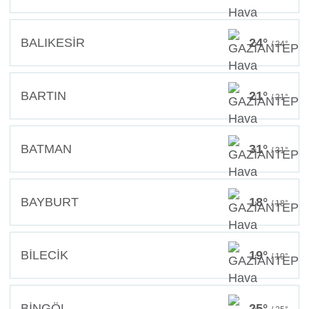
BALIKESİR
24°
/ 24°
BARTIN
21°
/ 21°
BATMAN
31°
/ 31°
BAYBURT
18°
/ 18°
BİLECİK
19°
/ 19°
BİNGÖL
25°