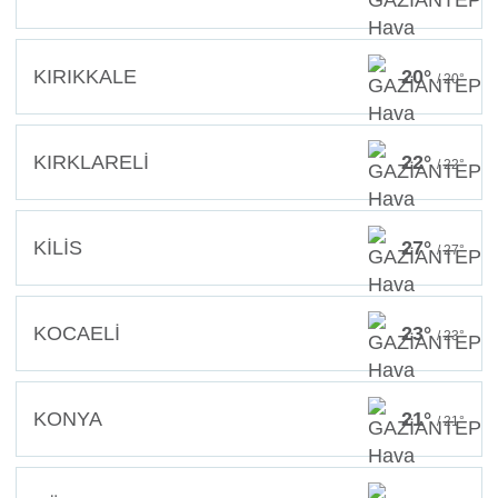
KIRIKKALE
20°
/ 20°
KIRKLARELİ
22°
/ 22°
KİLİS
27°
/ 27°
KOCAELİ
23°
/ 23°
KONYA
21°
/ 21°