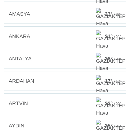
AMASYA
23°
/ 23°
ANKARA
21°
/ 21°
ANTALYA
28°
/ 28°
ARDAHAN
17°
/ 17°
ARTVİN
22°
/ 22°
AYDIN
25°
/ 25°