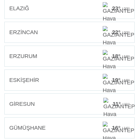
ELAZIĞ
23°
/ 23°
ERZİNCAN
22°
/ 22°
ERZURUM
18°
/ 18°
ESKİŞEHİR
19°
/ 19°
GİRESUN
11°
/ 11°
GÜMÜŞHANE
16°
/ 16°