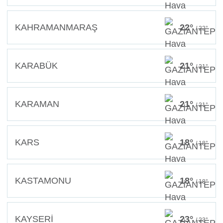
KAHRAMANMARAŞ
22°
/ 22°
KARABÜK
21°
/ 21°
KARAMAN
21°
/ 21°
KARS
18°
/ 18°
KASTAMONU
18°
/ 18°
KAYSERİ
23°
/ 23°