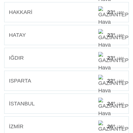
HAKKARİ
23°
/ 23°
HATAY
23°
/ 23°
IĞDIR
23°
/ 23°
ISPARTA
22°
/ 22°
İSTANBUL
24°
/ 24°
İZMİR
26°
/ 26°