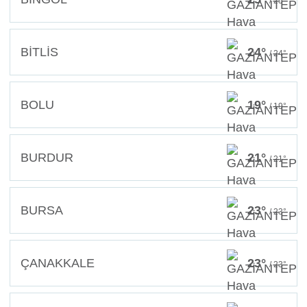
/ 25°
BİTLİS
24°
/ 24°
BOLU
19°
/ 19°
BURDUR
21°
/ 21°
BURSA
23°
/ 23°
ÇANAKKALE
23°
/ 23°