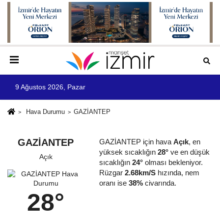
9 Ağustos 2026, Pazar
Hava Durumu
GAZİANTEP
GAZİANTEP
GAZİANTEP için hava
Açık
, en
yüksek sıcaklığın
28°
ve en düşük
Açık
sıcaklığın
24°
olması bekleniyor.
Rüzgar
2.68km/S
hızında, nem
oranı ise
38%
civarında.
28°