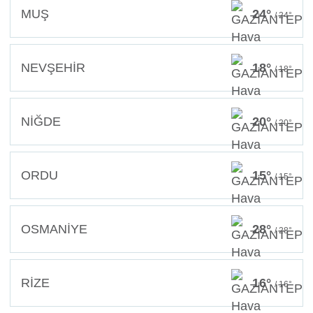
MUŞ
24°
/ 24°
NEVŞEHİR
18°
/ 18°
NİĞDE
20°
/ 20°
ORDU
15°
/ 15°
OSMANİYE
28°
/ 28°
RİZE
16°
/ 16°