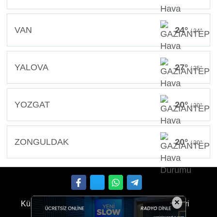
VAN
24°
/ 24°
YALOVA
27°
/ 25°
YOZGAT
20°
/ 20°
ZONGULDAK
20°
/ 20°
×
Künye
İletişim
Çerez Politikası
Gizlilik İlkeleri