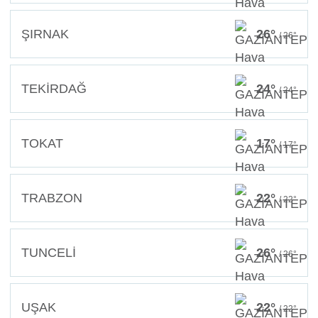
ŞIRNAK
26°
/ 26°
TEKİRDAĞ
24°
/ 24°
TOKAT
17°
/ 17°
TRABZON
22°
/ 22°
TUNCELİ
26°
/ 26°
UŞAK
22°
/ 22°