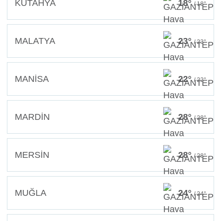
KÜTAHYA
18°
/ 18°
MALATYA
23°
/ 23°
MANİSA
22°
/ 22°
MARDİN
28°
/ 28°
MERSİN
28°
/ 28°
MUĞLA
24°
/ 24°