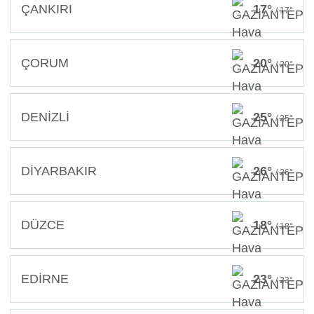
ÇANKIRI
17°
/ 17°
ÇORUM
20°
/ 20°
DENİZLİ
25°
/ 25°
DİYARBAKIR
26°
/ 26°
DÜZCE
18°
/ 18°
EDİRNE
23°
/ 23°