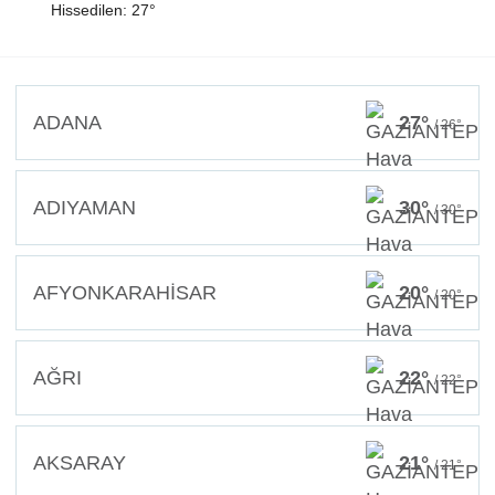
Hissedilen: 27°
ADANA
27°
/ 26°
ADIYAMAN
30°
/ 30°
AFYONKARAHİSAR
20°
/ 20°
AĞRI
22°
/ 22°
AKSARAY
21°
/ 21°