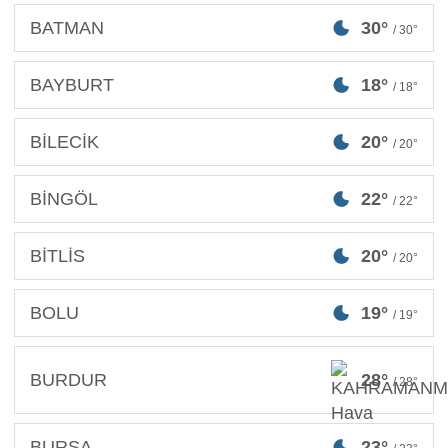
BATMAN
30°
/ 30°
BAYBURT
18°
/ 18°
BİLECİK
20°
/ 20°
BİNGÖL
22°
/ 22°
BİTLİS
20°
/ 20°
BOLU
19°
/ 19°
BURDUR
28°
/ 28°
BURSA
23°