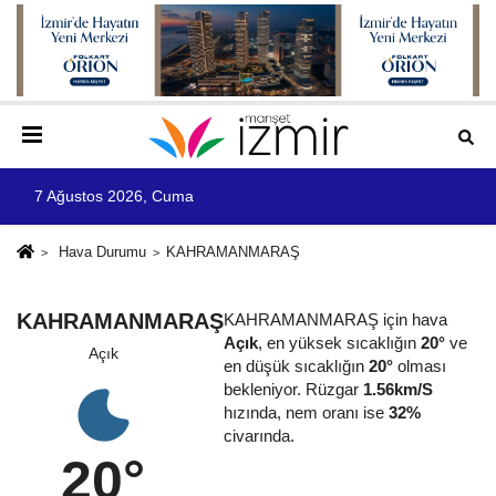
7 Ağustos 2026, Cuma
Hava Durumu
KAHRAMANMARAŞ
KAHRAMANMARAŞ
KAHRAMANMARAŞ için hava
Açık
, en yüksek sıcaklığın
20°
ve
Açık
en düşük sıcaklığın
20°
olması
bekleniyor. Rüzgar
1.56km/S
hızında, nem oranı ise
32%
civarında.
20°