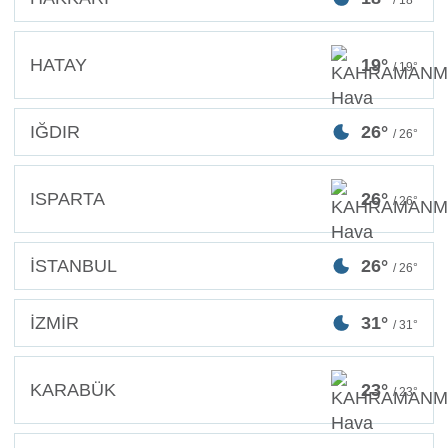
HATAY
19°
/ 19°
IĞDIR
26°
/ 26°
ISPARTA
26°
/ 26°
İSTANBUL
26°
/ 26°
İZMİR
31°
/ 31°
KARABÜK
23°
/ 23°