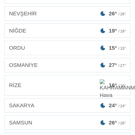
NEVŞEHİR
26°
/ 26°
NİĞDE
19°
/ 19°
ORDU
15°
/ 15°
OSMANİYE
27°
/ 27°
RİZE
16°
/ 16°
SAKARYA
24°
/ 24°
SAMSUN
26°
/ 26°