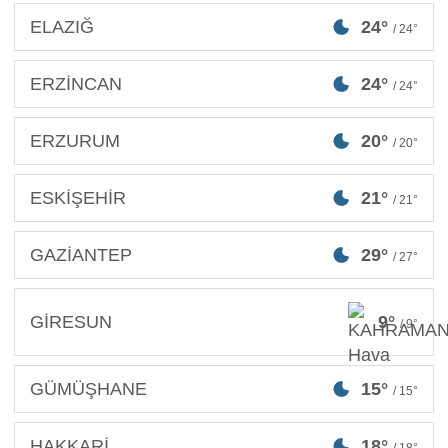
ELAZIĞ
24°
/ 24°
ERZİNCAN
24°
/ 24°
ERZURUM
20°
/ 20°
ESKİŞEHİR
21°
/ 21°
GAZİANTEP
29°
/ 27°
GİRESUN
9°
/ 9°
GÜMÜŞHANE
15°
/ 15°
HAKKARİ
18°
/ 18°