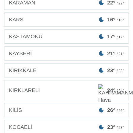
KARAMAN
22°
/ 22°
KARS
16°
/ 16°
KASTAMONU
17°
/ 17°
KAYSERİ
21°
/ 21°
KIRIKKALE
23°
/ 23°
KIRKLARELİ
24°
/ 24°
KİLİS
26°
/ 26°
KOCAELİ
23°
/ 23°