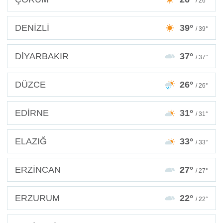
/ 26°
DENİZLİ
39°
/ 39°
DİYARBAKIR
37°
/ 37°
DÜZCE
26°
/ 26°
EDİRNE
31°
/ 31°
ELAZIĞ
33°
/ 33°
ERZİNCAN
27°
/ 27°
ERZURUM
22°
/ 22°