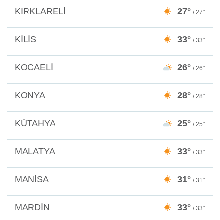
KIRKLARELİ
27°
/ 27°
KİLİS
33°
/ 33°
KOCAELİ
26°
/ 26°
KONYA
28°
/ 28°
KÜTAHYA
25°
/ 25°
MALATYA
33°
/ 33°
MANİSA
31°
/ 31°
MARDİN
33°
/ 33°