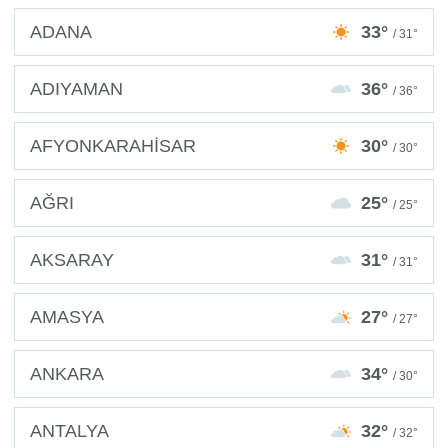
ADANA
33°
/ 31°
ADIYAMAN
36°
/ 36°
AFYONKARAHİSAR
30°
/ 30°
AĞRI
25°
/ 25°
AKSARAY
31°
/ 31°
AMASYA
27°
/ 27°
ANKARA
34°
/ 30°
ANTALYA
32°
/ 32°