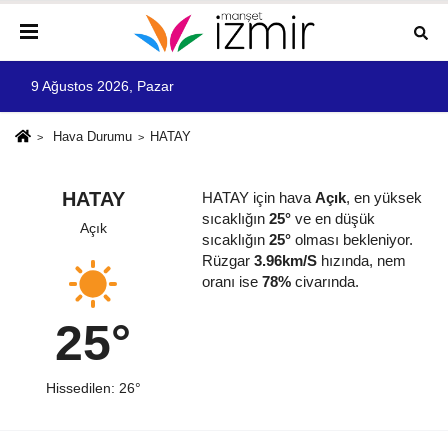
9 Ağustos 2026, Pazar
Hava Durumu
HATAY
HATAY
HATAY için hava
Açık
, en yüksek
sıcaklığın
25°
ve en düşük
Açık
sıcaklığın
25°
olması bekleniyor.
Rüzgar
3.96km/S
hızında, nem
oranı ise
78%
civarında.
25°
Hissedilen: 26°