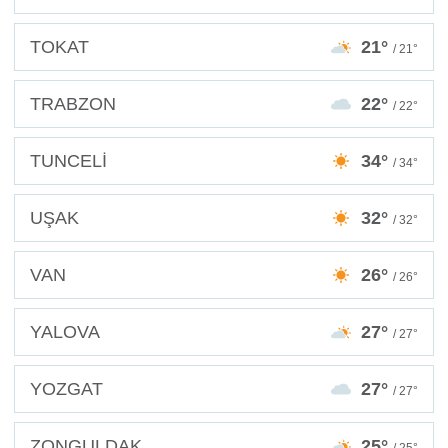
TOKAT
21°
/ 21°
TRABZON
22°
/ 22°
TUNCELİ
34°
/ 34°
UŞAK
32°
/ 32°
VAN
26°
/ 26°
YALOVA
27°
/ 27°
YOZGAT
27°
/ 27°
ZONGULDAK
25°
/ 25°