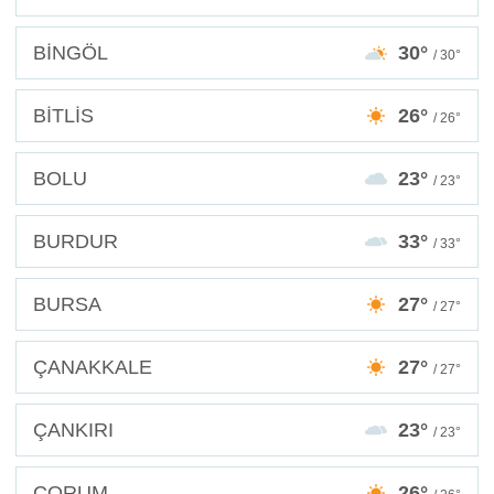
BİNGÖL
30°
/ 30°
BİTLİS
26°
/ 26°
BOLU
23°
/ 23°
BURDUR
33°
/ 33°
BURSA
27°
/ 27°
ÇANAKKALE
27°
/ 27°
ÇANKIRI
23°
/ 23°
ÇORUM
26°