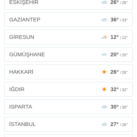
ESKİŞEHİR
26°
/ 26°
GAZİANTEP
36°
/ 33°
GİRESUN
12°
/ 12°
GÜMÜŞHANE
20°
/ 20°
HAKKARİ
26°
/ 26°
IĞDIR
32°
/ 32°
ISPARTA
30°
/ 30°
İSTANBUL
27°
/ 26°