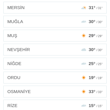
MERSİN
31°
/ 31°
MUĞLA
30°
/ 30°
MUŞ
29°
/ 29°
NEVŞEHİR
30°
/ 30°
NİĞDE
25°
/ 25°
ORDU
19°
/ 19°
OSMANİYE
33°
/ 33°
RİZE
15°
/ 15°