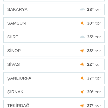
SAKARYA
28°
/ 28°
SAMSUN
30°
/ 30°
SİİRT
35°
/ 35°
SİNOP
23°
/ 23°
SİVAS
22°
/ 22°
ŞANLIURFA
37°
/ 37°
ŞIRNAK
30°
/ 30°
TEKİRDAĞ
27°
/ 27°