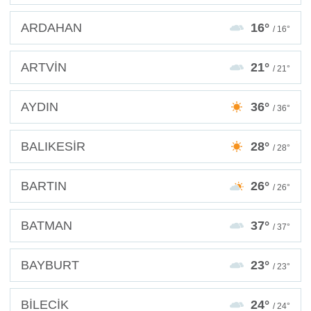
ARDAHAN
16°
/ 16°
ARTVİN
21°
/ 21°
AYDIN
36°
/ 36°
BALIKESİR
28°
/ 28°
BARTIN
26°
/ 26°
BATMAN
37°
/ 37°
BAYBURT
23°
/ 23°
BİLECİK
24°
/ 24°