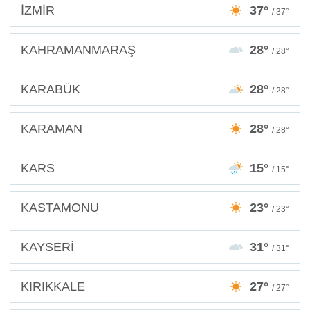
İZMİR
37°
/ 37°
KAHRAMANMARAŞ
28°
/ 28°
KARABÜK
28°
/ 28°
KARAMAN
28°
/ 28°
KARS
15°
/ 15°
KASTAMONU
23°
/ 23°
KAYSERİ
31°
/ 31°
KIRIKKALE
27°
/ 27°