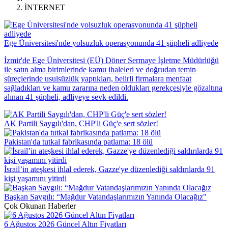
İNTERNET
Ege Üniversitesi'nde yolsuzluk operasyonunda 41 şüpheli adliyede
İzmir'de Ege Üniversitesi (EÜ) Döner Sermaye İşletme Müdürlüğü
ile satın alma birimlerinde kamu ihaleleri ve doğrudan temin
süreçlerinde usulsüzlük yaptıkları, belirli firmalara menfaat
sağladıkları ve kamu zararına neden oldukları gerekçesiyle gözaltına
alınan 41 şüpheli, adliyeye sevk edildi.
AK Partili Saygılı'dan, CHP'li Güç'e sert sözler!
Pakistan'da tutkal fabrikasında patlama: 18 ölü
İsrail’in ateşkesi ihlal ederek, Gazze'ye düzenlediği saldırılarda 91
kişi yaşamını yitirdi
Başkan Saygılı: “Mağdur Vatandaşlarımızın Yanında Olacağız"
Çok Okunan Haberler
6 Ağustos 2026 Güncel Altın Fiyatları