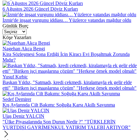
6 Ağustos 2026 Güncel Döviz Kurları
İzmir'de inşaat vurgunu iddiası… Yüzlerce vatandaş mağdur oldu
Günlük Burç
Köşe Yazarları
Nagehan Akça Bengi
Kira Sözleşmesi Sona Erdiği İçin Kiracı Evi Boşaltmak Zorunda
Mıdır?
Yusuf Kırbiç
Başkan Yıldız, "Satmadı, kredi çekmedi, kiralamayla ek gelir elde
etti" "Biriken işçi maaşlarına çözüm" "Herkese örnek model olmalı"
Sedef Demirer
Kış Aylarında Cilt Bakımı: Soğuğa Karşı Akıllı Savunma
Ulaş Deniz YALÇIN
"Ülke Piyasalarında Son Durun Nedir ?" "TÜRKLERİN
YURTDIŞI GAYRİMENKUL YATIRIM TALEBİ ARTIYOR"