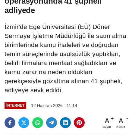
operasyonunda 41 şüpheli
adliyede
İzmir'de Ege Üniversitesi (EÜ) Döner
Sermaye İşletme Müdürlüğü ile satın alma
birimlerinde kamu ihaleleri ve doğrudan
temin süreçlerinde usulsüzlük yaptıkları,
belirli firmalara menfaat sağladıkları ve
kamu zararına neden oldukları
gerekçesiyle gözaltına alınan 41 şüpheli,
adliyeye sevk edildi.
12 Haziran 2026 - 11:14
İNTERNET
A
A
Büyüt
Küçült