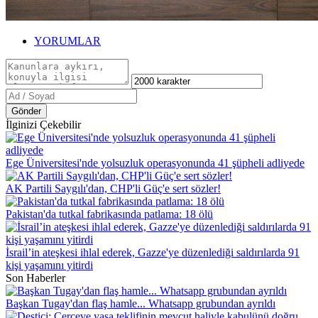
YORUMLAR
Gönder
İlginizi Çekebilir
Ege Üniversitesi'nde yolsuzluk operasyonunda 41 şüpheli adliyede
AK Partili Saygılı'dan, CHP'li Güç'e sert sözler!
Pakistan'da tutkal fabrikasında patlama: 18 ölü
İsrail’in ateşkesi ihlal ederek, Gazze'ye düzenlediği saldırılarda 91
kişi yaşamını yitirdi
Son Haberler
Başkan Tugay'dan flaş hamle... Whatsapp grubundan ayrıldı