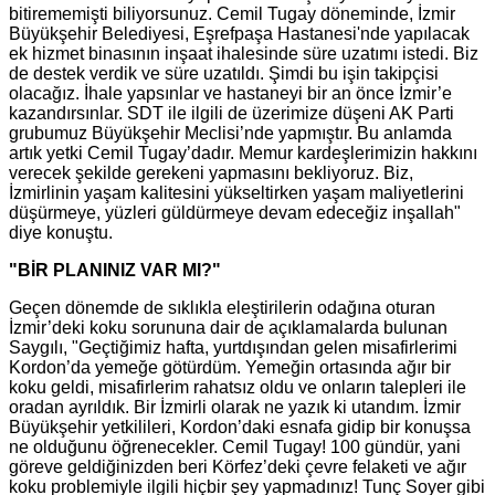
bitirememişti biliyorsunuz. Cemil Tugay döneminde, İzmir
Büyükşehir Belediyesi, Eşrefpaşa Hastanesi'nde yapılacak
ek hizmet binasının inşaat ihalesinde süre uzatımı istedi. Biz
de destek verdik ve süre uzatıldı. Şimdi bu işin takipçisi
olacağız. İhale yapsınlar ve hastaneyi bir an önce İzmir’e
kazandırsınlar. SDT ile ilgili de üzerimize düşeni AK Parti
grubumuz Büyükşehir Meclisi’nde yapmıştır. Bu anlamda
artık yetki Cemil Tugay’dadır. Memur kardeşlerimizin hakkını
verecek şekilde gerekeni yapmasını bekliyoruz. Biz,
İzmirlinin yaşam kalitesini yükseltirken yaşam maliyetlerini
düşürmeye, yüzleri güldürmeye devam edeceğiz inşallah"
diye konuştu.
"BİR PLANINIZ VAR MI?"
Geçen dönemde de sıklıkla eleştirilerin odağına oturan
İzmir’deki koku sorununa dair de açıklamalarda bulunan
Saygılı, "Geçtiğimiz hafta, yurtdışından gelen misafirlerimi
Kordon’da yemeğe götürdüm. Yemeğin ortasında ağır bir
koku geldi, misafirlerim rahatsız oldu ve onların talepleri ile
oradan ayrıldık. Bir İzmirli olarak ne yazık ki utandım. İzmir
Büyükşehir yetkilileri, Kordon’daki esnafa gidip bir konuşsa
ne olduğunu öğrenecekler. Cemil Tugay! 100 gündür, yani
göreve geldiğinizden beri Körfez’deki çevre felaketi ve ağır
koku problemiyle ilgili hiçbir şey yapmadınız! Tunç Soyer gibi