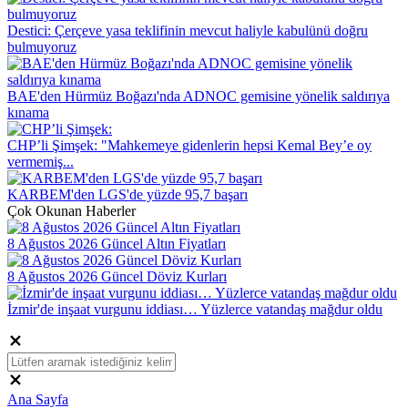
Destici: Çerçeve yasa teklifinin mevcut haliyle kabulünü doğru
bulmuyoruz
BAE'den Hürmüz Boğazı'nda ADNOC gemisine yönelik saldırıya
kınama
CHP’li Şimşek: "Mahkemeye gidenlerin hepsi Kemal Bey’e oy
vermemiş...
KARBEM'den LGS'de yüzde 95,7 başarı
Çok Okunan Haberler
8 Ağustos 2026 Güncel Altın Fiyatları
8 Ağustos 2026 Güncel Döviz Kurları
İzmir'de inşaat vurgunu iddiası… Yüzlerce vatandaş mağdur oldu
Ana Sayfa