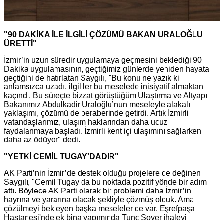
"90 DAKİKA İLE İLGİLİ ÇÖZÜMÜ BAKAN URALOĞLU
ÜRETTİ"
İzmir’in uzun süredir uygulamaya geçmesini beklediği 90
Dakika uygulamasının, geçtiğimiz günlerde yeniden hayata
geçtiğini de hatırlatan Saygılı, "Bu konu ne yazık ki
anlamsızca uzadı, ilgililer bu meselede inisiyatif almaktan
kaçındı. Bu süreçte bizzat görüştüğüm Ulaştırma ve Altyapı
Bakanımız Abdulkadir Uraloğlu’nun meseleyle alakalı
yaklaşımı, çözümü de beraberinde getirdi. Artık İzmirli
vatandaşlarımız, ulaşım haklarından daha ucuz
faydalanmaya başladı. İzmirli kent içi ulaşımını sağlarken
daha az ödüyor" dedi.
"YETKİ CEMİL TUGAY'DADIR"
AK Parti’nin İzmir’de destek olduğu projelere de değinen
Saygılı, "Cemil Tugay da bu noktada pozitif yönde bir adım
attı. Böylece AK Parti olarak bir problemi daha İzmir’in
hayrına ve yararına olacak şekliyle çözmüş olduk. Ama
çözülmeyi bekleyen başka meseleler de var. Eşrefpaşa
Hastanesi'nde ek bina yapımında Tunç Soyer ihaleyi