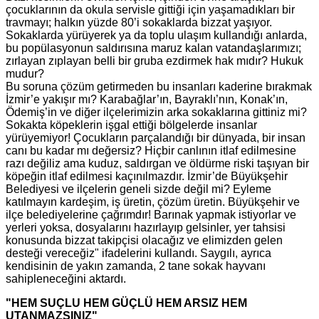
çocuklarının da okula servisle gittiği için yaşamadıkları bir
travmayı; halkın yüzde 80’i sokaklarda bizzat yaşıyor.
Sokaklarda yürüyerek ya da toplu ulaşım kullandığı anlarda,
bu popülasyonun saldırısına maruz kalan vatandaşlarımızı;
zırlayan zıplayan belli bir gruba ezdirmek hak mıdır? Hukuk
mudur?
Bu soruna çözüm getirmeden bu insanları kaderine bırakmak
İzmir’e yakışır mı? Karabağlar’ın, Bayraklı’nın, Konak’ın,
Ödemiş’in ve diğer ilçelerimizin arka sokaklarına gittiniz mi?
Sokakta köpeklerin işgal ettiği bölgelerde insanlar
yürüyemiyor! Çocukların parçalandığı bir dünyada, bir insan
canı bu kadar mı değersiz? Hiçbir canlının itlaf edilmesine
razı değiliz ama kuduz, saldırgan ve öldürme riski taşıyan bir
köpeğin itlaf edilmesi kaçınılmazdır. İzmir’de Büyükşehir
Belediyesi ve ilçelerin geneli sizde değil mi? Eyleme
katılmayın kardeşim, iş üretin, çözüm üretin. Büyükşehir ve
ilçe belediyelerine çağrımdır! Barınak yapmak istiyorlar ve
yerleri yoksa, dosyalarını hazırlayıp gelsinler, yer tahsisi
konusunda bizzat takipçisi olacağız ve elimizden gelen
desteği vereceğiz" ifadelerini kullandı. Saygılı, ayrıca
kendisinin de yakın zamanda, 2 tane sokak hayvanı
sahipleneceğini aktardı.
"HEM SUÇLU HEM GÜÇLÜ HEM ARSIZ HEM
UTANMAZSINIZ"