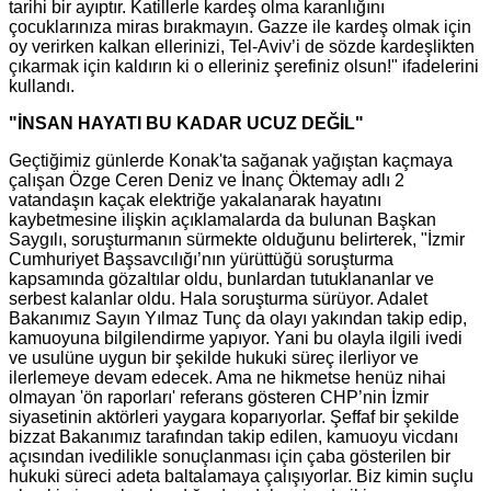
tarihi bir ayıptır. Katillerle kardeş olma karanlığını
çocuklarınıza miras bırakmayın. Gazze ile kardeş olmak için
oy verirken kalkan ellerinizi, Tel-Aviv’i de sözde kardeşlikten
çıkarmak için kaldırın ki o elleriniz şerefiniz olsun!" ifadelerini
kullandı.
"İNSAN HAYATI BU KADAR UCUZ DEĞİL"
Geçtiğimiz günlerde Konak'ta sağanak yağıştan kaçmaya
çalışan Özge Ceren Deniz ve İnanç Öktemay adlı 2
vatandaşın kaçak elektriğe yakalanarak hayatını
kaybetmesine ilişkin açıklamalarda da bulunan Başkan
Saygılı, soruşturmanın sürmekte olduğunu belirterek, "İzmir
Cumhuriyet Başsavcılığı’nın yürüttüğü soruşturma
kapsamında gözaltılar oldu, bunlardan tutuklananlar ve
serbest kalanlar oldu. Hala soruşturma sürüyor. Adalet
Bakanımız Sayın Yılmaz Tunç da olayı yakından takip edip,
kamuoyuna bilgilendirme yapıyor. Yani bu olayla ilgili ivedi
ve usulüne uygun bir şekilde hukuki süreç ilerliyor ve
ilerlemeye devam edecek. Ama ne hikmetse henüz nihai
olmayan 'ön raporları' referans gösteren CHP’nin İzmir
siyasetinin aktörleri yaygara koparıyorlar. Şeffaf bir şekilde
bizzat Bakanımız tarafından takip edilen, kamuoyu vicdanı
açısından ivedilikle sonuçlanması için çaba gösterilen bir
hukuki süreci adeta baltalamaya çalışıyorlar. Biz kimin suçlu