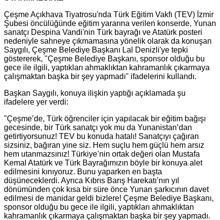
Çeşme Açıkhava Tiyatrosu'nda Türk Eğitim Vakfı (TEV) İzmir
Şubesi öncülüğünde eğitim yararına verilen konserde, Yunan
sanatçı Despina Vandi'nin Türk bayrağı ve Atatürk posteri
nedeniyle sahneye çıkmamasına yönelik olarak da konuşan
Saygılı, Çeşme Belediye Başkanı Lal Denizli'ye tepki
göstererek, "Çeşme Belediye Başkanı, sponsor olduğu bu
gece ile ilgili, yaptıkları ahmaklıktan kahramanlık çıkarmaya
çalışmaktan başka bir şey yapmadı" ifadelerini kullandı.
Başkan Saygılı, konuya ilişkin yaptığı açıklamada şu
ifadelere yer verdi:
"Çeşme’de, Türk öğrenciler için yapılacak bir eğitim bağışı
gecesinde, bir Türk sanatçı yok mu da Yunanistan’dan
getirtiyorsunuz! TEV bu konuda hatalı! Sanatçıyı çağıran
sizsiniz, bağıran yine siz. Hem suçlu hem güçlü hem arsız
hem utanmazsınız! Türkiye’nin ortak değeri olan Mustafa
Kemal Atatürk ve Türk Bayrağımızın böyle bir konuya alet
edilmesini kınıyoruz. Bunu yaparken en başta
düşüneceklerdi. Ayrıca Kıbrıs Barış Harekatı’nın yıl
dönümünden çok kısa bir süre önce Yunan şarkıcının davet
edilmesi de manidar geldi bizlere! Çeşme Belediye Başkanı,
sponsor olduğu bu gece ile ilgili, yaptıkları ahmaklıktan
kahramanlık çıkarmaya çalışmaktan başka bir şey yapmadı.