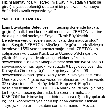
Hızını alamayınca Milletvekilimiz Sayın Mustafa Varank ile
girdiği siyaset polemiği de acemi bir politikacını kamuoyu
önündeki zavallı çırpınışlarıydı."
"NEREDE BU PARA?"
İzmir Büyükşehir Belediyesi’nin geçmiş dönemde hayata
geçirdiği halk konut kooperatif modeli ve İZBETON üzerine
de eleştirilerini sıralayan Saygılı, "İzmir Büyükşehir
Belediyesi verdiği sözleri unuttu, vatandaş mağdur oldu"
dedi. Saygılı, "İZBETON, Büyükşehir’e güvenerek sözleşme
imzalayan 1550 vatandaşımızı mağdur etti. İZBETON’un
çalışmasını yürüttüğü Karabağlar Uzundere’deki şantiye;
yüzde 46 seviyesinde olması gerekirken yüzde 4
seviyesinde! Gaziemir Aktepe-Emrez’deki şantiye yüzde 80
seviyesinde olması gerekirken yüzde 9 buçuk seviyesinde.
Karşıyaka Örnekköy Üçüncü etap inşaatı yüzde 99
seviyesinde olması gerekirken yüzde 19 seviyesinde. Yine
Örnekköy’deki 4. etap ise yüzde 99 olması gerekirken yüzde
32 seviyesinde. 'Örnekköy’deki 3. Etap ve 4. Etap'ta
dairelerin teslim tarihi 03.01.2024 olarak belirtilmiş. İşin bitiş
tarihi çoktan geçmiş durumda. Bu sorunun muhatabı
İZBETON’dur! Kimse topu birbirine atmasın. Şimdi yapılacak
iş; 1550 kooperatif üyesinden toplanan yaklaşık 3 milyar
TL’ye yakın paranın hesabını sorma zamanıdır! Mevcut