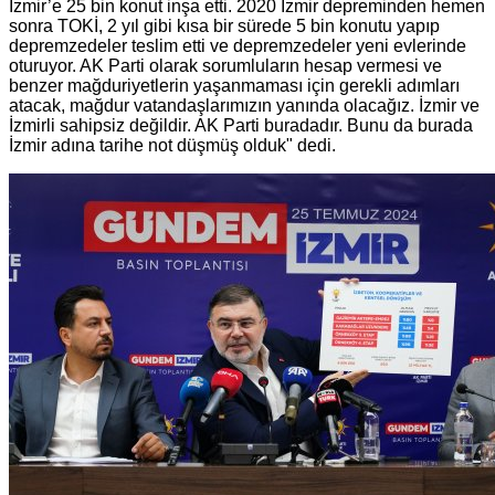
İzmir’e 25 bin konut inşa etti. 2020 İzmir depreminden hemen
sonra TOKİ, 2 yıl gibi kısa bir sürede 5 bin konutu yapıp
depremzedeler teslim etti ve depremzedeler yeni evlerinde
oturuyor. AK Parti olarak sorumluların hesap vermesi ve
benzer mağduriyetlerin yaşanmaması için gerekli adımları
atacak, mağdur vatandaşlarımızın yanında olacağız. İzmir ve
İzmirli sahipsiz değildir. AK Parti buradadır. Bunu da burada
İzmir adına tarihe not düşmüş olduk" dedi.