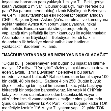
inşaatlara harcanan para yaklaşık 1 milyar TL. Peki, geriye
kalan yaklaşık 2 milyar TL buhar olup uçtu mu? Nerede bu
para? Bu paranın nerde olduğu İzmir Büyükşehir Belediyesi
ve Cemil Tugay tarafından eski kooperatif başkanlarından
CHP İl Başkanı Şenol Aslanoğlu’na sorulmalı ve kamuoyuna
açıklanmalıdır. Ayrıca tüm sorumlularda yargıya intikal
ettirilmelidir. Bundan sonraki süreçte projelerle ilgili ne
yapılacağı tüm şeffaflığı ile İzmir kamuoyu ile açıklanmalıdır.
Aksi halde İzmir Büyükşehir Belediyesi, kendi halkını
dolandıran ilk belediye olarak tarihe kara harflerle
yazılacaktır¨ ifadelerini kullandı.
"MAĞDUR VATANDAŞLARIMIZIN YANINDA OLACAĞIZ"
"O gün bu işi beceremeyenlerin bugün bu inşaatları bitirme
maliyeti 12 milyar TL’ye çıktı" sözleriyle açıklamasına devam
eden Saygılı, "İzmir Büyükşehir Belediyesi bu parayı
nereden ve nasıl bulacak? Bahse konu olan konut sayısı 100
bin değil, 40 bin değil… Sadece 4 bin 250! Bugün büyük
ölçekli herhangi bir inşaat firmasının birkaç yılda başlayıp
bitireceği bir projeden bahsediyoruz. Ne yazık ki CHP’nin
kolayı zor, zoru da imkansız eden beceriksizlik vizyonu
yüzünden İzmirli vatandaşlarımız mağdur olmuş durumda.
Şunu da belirtmeliyim ki; AK Parti iktidarı bugüne kadar TOKİ
marifetiyle İzmir’e 116 Milyar TL yatırım yaptı. 21 yılda TOKİ,