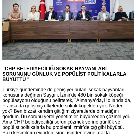
"CHP BELEDİYECİLİĞİ SOKAK HAYVANLARI
SORUNUNU GÜNLÜK VE POPÜLİST POLİTİKALARLA
BÜYÜTTÜ "
Türkiye gündeminde de geniş yer bulan 'sokak hayvanları'
konusuna değinen Saygılı, İzmir'de 480 bin sokak köpeği
popülasyonu olduğunu belirterek, "Almanya’da, Hollanda’da,
Fransa’da gelişmiş ülkelerde sokak köpekleri yok. Neden
yok? Ben bizzat kendim gittiğim ziyaretlerde olmadığını
gördüm. Bu sorunu yerel yönetimler, büyümeden çözmeliydi.
Ama CHP belediyeciliği sorun çözmek yerine günlük ve
popülist politikalarla bu problemi İzmir’de çığ gibi büyüttü.
Bazı kesimlerin evinden işine, işinden evine araçla,