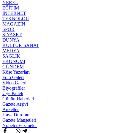
YEREL
EĞİTİM
İNTERNET
TEKNOLOJİ
MAGAZİN
SPOR
SİYASET
DÜNYA
KÜLTÜR-SANAT
MEDYA
SAĞLIK
EKONOMİ
GÜNDEM
Köşe Yazarları
Foto Galeri
Video Galeri
Biyografiler
Üye Paneli
Günün Haberleri
Gazete Arşivi
Anketler
Hava Durumu
Gazete Manşetleri
Nöbetci Eczaneler