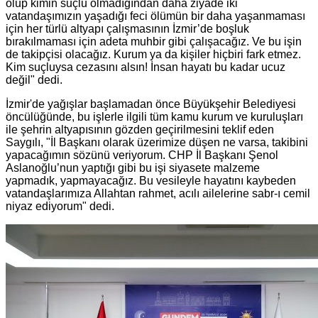
olup kimin suçlu olmadığından daha ziyade iki
vatandaşımızın yaşadığı feci ölümün bir daha yaşanmaması
için her türlü altyapı çalışmasının İzmir’de boşluk
bırakılmaması için adeta muhbir gibi çalışacağız. Ve bu işin
de takipçisi olacağız. Kurum ya da kişiler hiçbiri fark etmez.
Kim suçluysa cezasını alsın! İnsan hayatı bu kadar ucuz
değil" dedi.
İzmir'de yağışlar başlamadan önce Büyükşehir Belediyesi
öncülüğünde, bu işlerle ilgili tüm kamu kurum ve kuruluşları
ile şehrin altyapısının gözden geçirilmesini teklif eden
Saygılı, "İl Başkanı olarak üzerimize düşen ne varsa, takibini
yapacağımın sözünü veriyorum. CHP İl Başkanı Şenol
Aslanoğlu’nun yaptığı gibi bu işi siyasete malzeme
yapmadık, yapmayacağız. Bu vesileyle hayatını kaybeden
vatandaşlarımıza Allahtan rahmet, acılı ailelerine sabr-ı cemil
niyaz ediyorum" dedi.