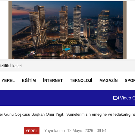
izlilik İlkeleri
YEREL
EĞİTİM
İNTERNET
TEKNOLOJİ
MAGAZİN
SPO
Video G
er Günü Coşkusu Başkan Onur Yiğit: "Annelerimizin emeğine ve fedakârlığına
Yayınlanma: 12 Mayıs 2026 - 09:54
YEREL