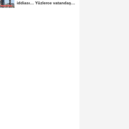
iddiası… Yüzlerce vatandaş
mağdur oldu