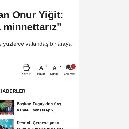
n Onur Yiğit:
 minnettarız"
e yüzlerce vatandaş bir araya
A
A
Büyüt
Küçült
Yazdır
Yorumlar
 HABERLER
Başkan Tugay'dan flaş
hamle... Whatsapp
grubundan ayrıldı
Destici: Çerçeve yasa