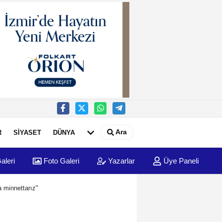
Ara
R
SİYASET
DÜNYA
aleri
Foto Galeri
Yazarlar
Üye Paneli
 minnettarız"