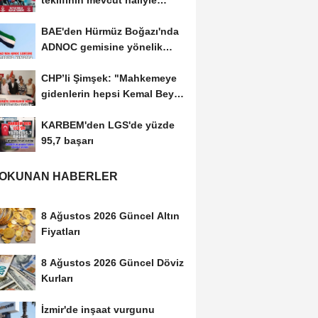
teklifinin mevcut haliyle
kabulünü doğru bulmuyoruz
BAE'den Hürmüz Boğazı'nda
ADNOC gemisine yönelik
saldırıya kınama
CHP’li Şimşek: "Mahkemeye
gidenlerin hepsi Kemal Bey’e
oy vermemiş...
KARBEM'den LGS'de yüzde
95,7 başarı
 OKUNAN HABERLER
8 Ağustos 2026 Güncel Altın
Fiyatları
8 Ağustos 2026 Güncel Döviz
Kurları
İzmir'de inşaat vurgunu