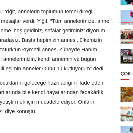
iğit, annelerin toplumun temel direği
mesajlar verdi. Yiğit, “Tüm annelerimize, anne
eme ‘hoş geldiniz, sefalar getirdiniz’ diyorum.
aradayız. Başta hepimizin annesi, ülkemizin
Atatürk’ün kıymetli annesi Zübeyde Hanım
lı annelerimizin, kendi annemin ve bugün
gili eşimin Anneler Günü’nü kutluyorum” dedi.
ÇOK
ocuklarını geleceğe hazırladığını ifade eden
artlarında bile kendi hayatlarından fedakârlık
 yetiştirmek için mücadele ediyor. Onların
z” diye konuştu.