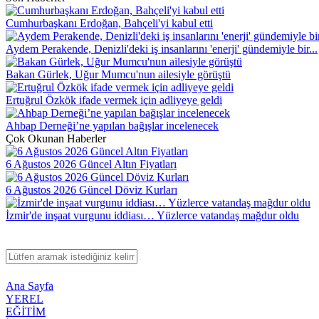
Cumhurbaşkanı Erdoğan, Bahçeli'yi kabul etti
Aydem Perakende, Denizli'deki iş insanlarını 'enerji' gündemiyle bir...
Bakan Gürlek, Uğur Mumcu'nun ailesiyle görüştü
Ertuğrul Özkök ifade vermek için adliyeye geldi
Ahbap Derneği’ne yapılan bağışlar incelenecek
Çok Okunan Haberler
6 Ağustos 2026 Güncel Altın Fiyatları
6 Ağustos 2026 Güncel Döviz Kurları
İzmir'de inşaat vurgunu iddiası… Yüzlerce vatandaş mağdur oldu
Ana Sayfa
YEREL
EĞİTİM