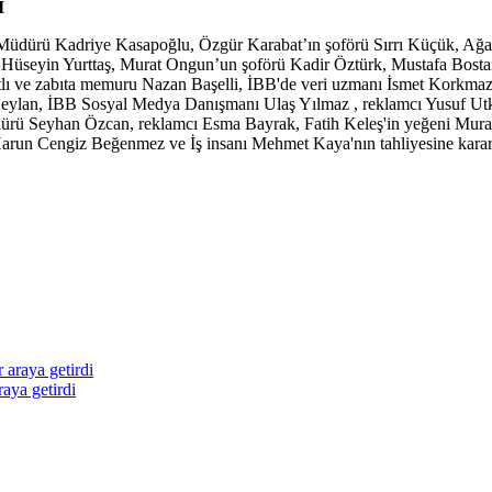
İ
dürü Kadriye Kasapoğlu, Özgür Karabat’ın şoförü Sırrı Küçük, Ağaç A.Ş
k, Hüseyin Yurttaş, Murat Ongun’un şoförü Kadir Öztürk, Mustafa Bost
lı ve zabıta memuru Nazan Başelli, İBB'de veri uzmanı İsmet Korkmaz
eylan, İBB Sosyal Medya Danışmanı Ulaş Yılmaz , reklamcı Yusuf Ut
rü Seyhan Özcan, reklamcı Esma Bayrak, Fatih Keleş'in yeğeni Mura
 Harun Cengiz Beğenmez ve İş insanı Mehmet Kaya'nın tahliyesine kara
raya getirdi