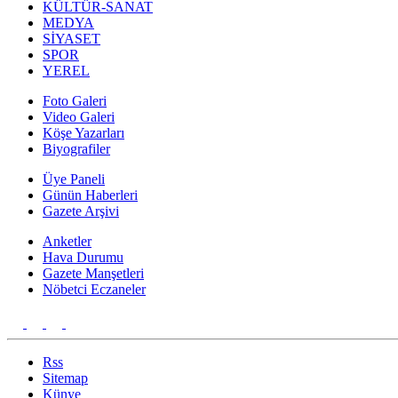
KÜLTÜR-SANAT
MEDYA
SİYASET
SPOR
YEREL
Foto Galeri
Video Galeri
Köşe Yazarları
Biyografiler
Üye Paneli
Günün Haberleri
Gazete Arşivi
Anketler
Hava Durumu
Gazete Manşetleri
Nöbetci Eczaneler
Rss
Sitemap
Künye