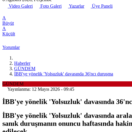
Video Galeri
Foto Galeri
Yazarlar
Üye Paneli
A
Büyüt
A
Küçült
Yorumlar
Haberler
GÜNDEM
İBB'ye yönelik 'Yolsuzluk' davasında 36'ncı duruşma
GÜNDEM
Yayınlanma: 12 Mayıs 2026 - 09:45
İBB'ye yönelik 'Yolsuzluk' davasında 36'n
İBB'ye yönelik 'Yolsuzluk' davasında ara
sanık duruşmanın onuncu haftasında hakim
edilecek.