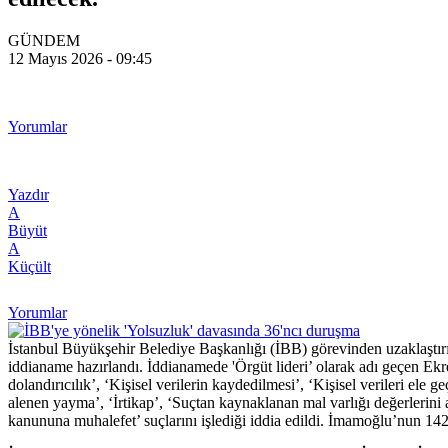
GÜNDEM
12 Mayıs 2026 - 09:45
Yorumlar
Yazdır
A
Büyüt
A
Küçült
Yorumlar
İstanbul Büyükşehir Belediye Başkanlığı (İBB) görevinden uzaklaştır
iddianame hazırlandı. İddianamede 'Örgüt lideri’ olarak adı geçen Ek
dolandırıcılık’, ‘Kişisel verilerin kaydedilmesi’, ‘Kişisel verileri el
alenen yayma’, ‘İrtikap’, ‘Suçtan kaynaklanan mal varlığı değerlerini
kanununa muhalefet’ suçlarını işlediği iddia edildi. İmamoğlu’nun 142