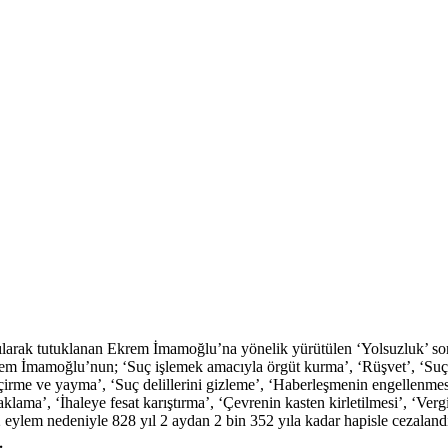
ılarak tutuklanan Ekrem İmamoğlu’na yönelik yürütülen ‘Yolsuzluk’ so
rem İmamoğlu’nun; ‘Suç işlemek amacıyla örgüt kurma’, ‘Rüşvet’, ‘Suç 
e geçirme ve yayma’, ‘Suç delillerini gizleme’, ‘Haberleşmenin engellenme
 aklama’, ‘İhaleye fesat karıştırma’, ‘Çevrenin kasten kirletilmesi’, 
 eylem nedeniyle 828 yıl 2 aydan 2 bin 352 yıla kadar hapisle cezalandır