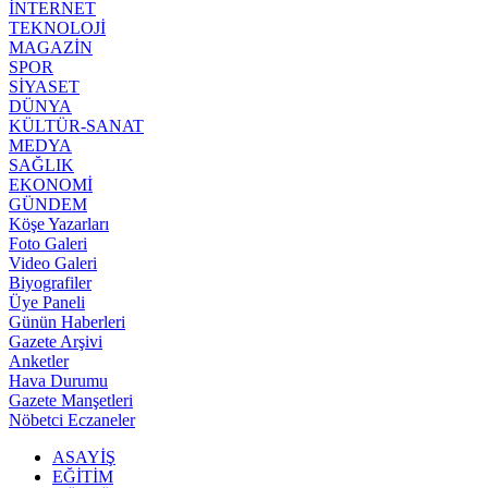
İNTERNET
TEKNOLOJİ
MAGAZİN
SPOR
SİYASET
DÜNYA
KÜLTÜR-SANAT
MEDYA
SAĞLIK
EKONOMİ
GÜNDEM
Köşe Yazarları
Foto Galeri
Video Galeri
Biyografiler
Üye Paneli
Günün Haberleri
Gazete Arşivi
Anketler
Hava Durumu
Gazete Manşetleri
Nöbetci Eczaneler
ASAYİŞ
EĞİTİM