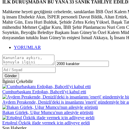
İLK DURUŞMADAN BU YANA 33 SANIK TAHLİYE EDİLD
Mahkeme heyeti geçtiğimiz celselerde, sanıklardan İBB Özel Kalem Mü
iş insanı Ebubekir Akın, İSPER personeli Davut Bildik, Altan Ertür
Mahir Gün, Esra Huri Bulduk, Şehide Zehra Keleş Yüksel, Başak Tat
mühendisi Mehmet Çağlar Kuru, İBB Şehir Planlamacısı Nuri Cem C
Soytekin, Beyoğlu Belediye Başkanı İnan Güney'in Özel Kalem Müdü
dosyasından tutuklu İnan Güney'in eniştesi İsmail Akkaya, İş İnsanı
YORUMLAR
Gönder
İlginizi Çekebilir
Cumhurbaşkanı Erdoğan, Bahçeli'yi kabul etti
Aydem Perakende, Denizli'deki iş insanlarını 'enerji' gündemiyle bir a
Bakan Gürlek, Uğur Mumcu'nun ailesiyle görüştü
Ertuğrul Özkök ifade vermek için adliyeye geldi
Son Haberler