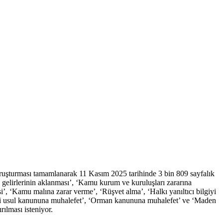
ruşturması tamamlanarak 11 Kasım 2025 tarihinde 3 bin 809 sayfalık
gelirlerinin aklanması’, ‘Kamu kurum ve kuruluşları zararına
si’, ‘Kamu malına zarar verme’, ‘Rüşvet alma’, ‘Halkı yanıltıcı bilgiyi
‘Vergi usul kanununa muhalefet’, ‘Orman kanununa muhalefet’ ve ‘Maden
ılması isteniyor.