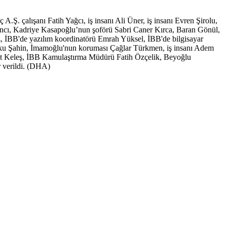
. çalışanı Fatih Yağcı, iş insanı Ali Üner, iş insanı Evren Şirolu,
ancı, Kadriye Kasapoğlu’nun şoförü Sabri Caner Kırca, Baran Gönül,
, İBB'de yazılım koordinatörü Emrah Yüksel, İBB'de bilgisayar
ku Şahin, İmamoğlu'nun koruması Çağlar Türkmen, iş insanı Adem
t Keleş, İBB Kamulaştırma Müdürü Fatih Özçelik, Beyoğlu
r verildi. (DHA)