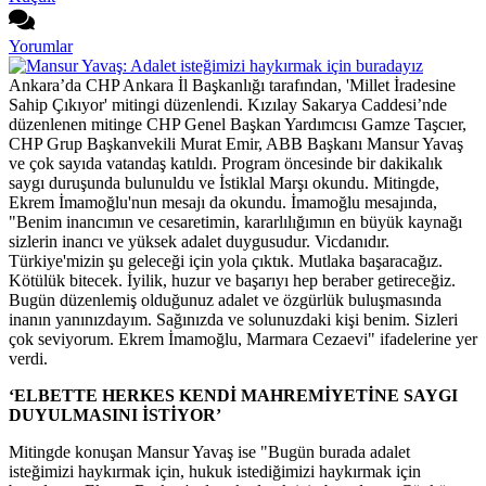
Yorumlar
Ankara’da CHP Ankara İl Başkanlığı tarafından, 'Millet İradesine
Sahip Çıkıyor' mitingi düzenlendi. Kızılay Sakarya Caddesi’nde
düzenlenen mitinge CHP Genel Başkan Yardımcısı Gamze Taşcıer,
CHP Grup Başkanvekili Murat Emir, ABB Başkanı Mansur Yavaş
ve çok sayıda vatandaş katıldı. Program öncesinde bir dakikalık
saygı duruşunda bulunuldu ve İstiklal Marşı okundu. Mitingde,
Ekrem İmamoğlu'nun mesajı da okundu. İmamoğlu mesajında,
"Benim inancımın ve cesaretimin, kararlılığımın en büyük kaynağı
sizlerin inancı ve yüksek adalet duygusudur. Vicdanıdır.
Türkiye'mizin şu geleceği için yola çıktık. Mutlaka başaracağız.
Kötülük bitecek. İyilik, huzur ve başarıyı hep beraber getireceğiz.
Bugün düzenlemiş olduğunuz adalet ve özgürlük buluşmasında
inanın yanınızdayım. Sağınızda ve solunuzdaki kişi benim. Sizleri
çok seviyorum. Ekrem İmamoğlu, Marmara Cezaevi" ifadelerine yer
verdi.
‘ELBETTE HERKES KENDİ MAHREMİYETİNE SAYGI
DUYULMASINI İSTİYOR’
Mitingde konuşan Mansur Yavaş ise "Bugün burada adalet
isteğimizi haykırmak için, hukuk istediğimizi haykırmak için