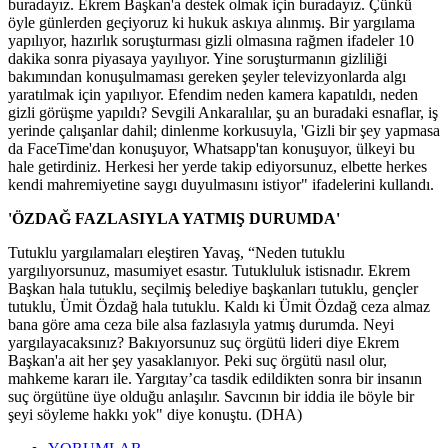
buradayız. Ekrem Başkan'a destek olmak için buradayız. Çünkü
öyle günlerden geçiyoruz ki hukuk askıya alınmış. Bir yargılama
yapılıyor, hazırlık soruşturması gizli olmasına rağmen ifadeler 10
dakika sonra piyasaya yayılıyor. Yine soruşturmanın gizliliği
bakımından konuşulmaması gereken şeyler televizyonlarda algı
yaratılmak için yapılıyor. Efendim neden kamera kapatıldı, neden
gizli görüşme yapıldı? Sevgili Ankaralılar, şu an buradaki esnaflar, iş
yerinde çalışanlar dahil; dinlenme korkusuyla, 'Gizli bir şey yapmasa
da FaceTime'dan konuşuyor, Whatsapp'tan konuşuyor, ülkeyi bu
hale getirdiniz. Herkesi her yerde takip ediyorsunuz, elbette herkes
kendi mahremiyetine saygı duyulmasını istiyor" ifadelerini kullandı.
'ÖZDAĞ FAZLASIYLA YATMIŞ DURUMDA'
Tutuklu yargılamaları eleştiren Yavaş, “Neden tutuklu
yargılıyorsunuz, masumiyet esastır. Tutukluluk istisnadır. Ekrem
Başkan hala tutuklu, seçilmiş belediye başkanları tutuklu, gençler
tutuklu, Ümit Özdağ hala tutuklu. Kaldı ki Ümit Özdağ ceza almaz
bana göre ama ceza bile alsa fazlasıyla yatmış durumda. Neyi
yargılayacaksınız? Bakıyorsunuz suç örgütü lideri diye Ekrem
Başkan'a ait her şey yasaklanıyor. Peki suç örgütü nasıl olur,
mahkeme kararı ile. Yargıtay’ca tasdik edildikten sonra bir insanın
suç örgütüne üye olduğu anlaşılır. Savcının bir iddia ile böyle bir
şeyi söyleme hakkı yok" diye konuştu. (DHA)