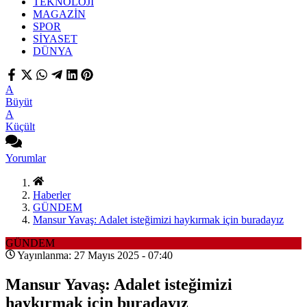
TEKNOLOJİ
MAGAZİN
SPOR
SİYASET
DÜNYA
A
Büyüt
A
Küçült
Yorumlar
Haberler
GÜNDEM
Mansur Yavaş: Adalet isteğimizi haykırmak için buradayız
GÜNDEM
Yayınlanma: 27 Mayıs 2025 - 07:40
Mansur Yavaş: Adalet isteğimizi
haykırmak için buradayız