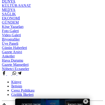
DÜNYA
KÜLTÜR-SANAT
MEDYA
SAĞLIK
EKONOMİ
GÜNDEM
Köşe Yazarları
Foto Galeri
Video Galeri
Biyografiler
Üye Paneli
Günün Haberleri
Gazete Arşivi
Anketler
Hava Durumu
Gazete Manşetleri
Nöbetci Eczaneler
Künye
İletişim
Çerez Politikası
Gizlilik İlkeleri
×