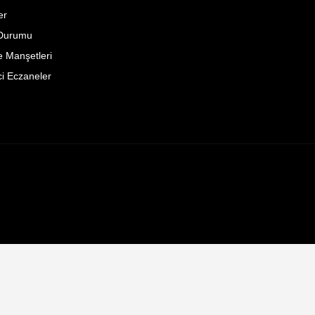
er
Durumu
 Manşetleri
i Eczaneler