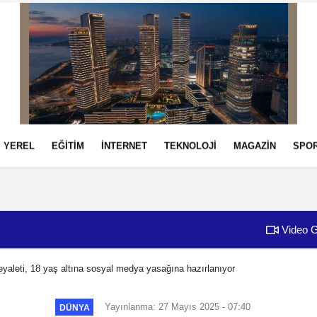
YEREL
EĞİTİM
İNTERNET
TEKNOLOJİ
MAGAZİN
SPO
izlilik İlkeleri
Video G
yaleti, 18 yaş altına sosyal medya yasağına hazırlanıyor
Yayınlanma: 27 Mayıs 2025 - 07:40
DÜNYA