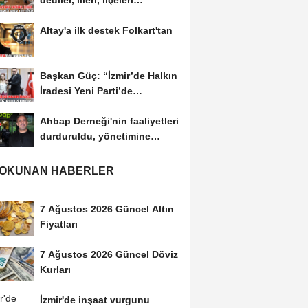
dediler, illeri, ilçeleri
paramparça...
Altay'a ilk destek Folkart'tan
Başkan Güç: “İzmir’de Halkın
İradesi Yeni Parti’de
Buluşuyor”
Ahbap Derneği'nin faaliyetleri
durduruldu, yönetimine
kayyım atandı
 OKUNAN HABERLER
7 Ağustos 2026 Güncel Altın
Fiyatları
7 Ağustos 2026 Güncel Döviz
Kurları
İzmir'de inşaat vurgunu