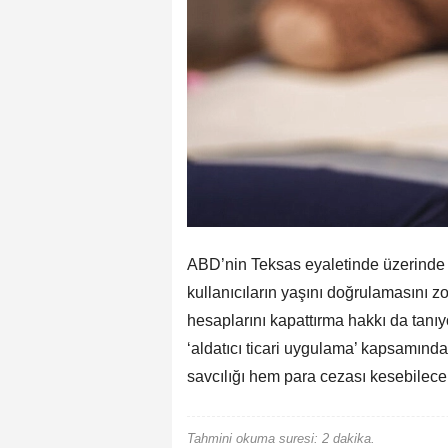
ABD’nin Teksas eyaletinde üzerinde ç
kullanıcıların yaşını doğrulamasını z
hesaplarını kapattırma hakkı da tanı
‘aldatıcı ticari uygulama’ kapsamında
savcılığı hem para cezası kesebilec
Tahmini okuma suresi: 2 dakika.