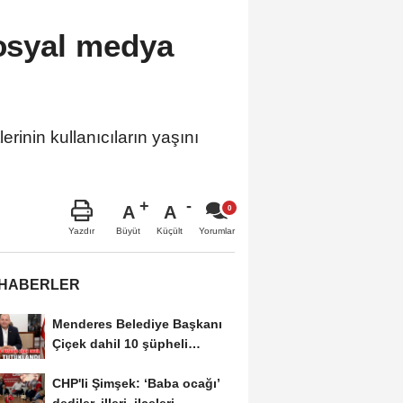
sosyal medya
rinin kullanıcıların yaşını
.
A
A
Büyüt
Küçült
Yazdır
Yorumlar
 HABERLER
Menderes Belediye Başkanı
Çiçek dahil 10 şüpheli
tutuklandı
CHP'li Şimşek: ‘Baba ocağı’