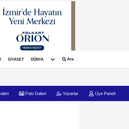
Ara
R
SİYASET
DÜNYA
aleri
Foto Galeri
Yazarlar
Üye Paneli