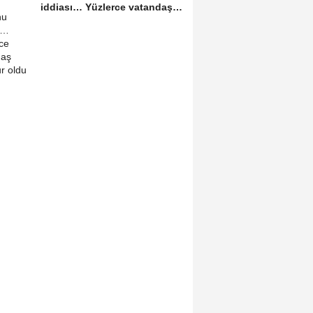
iddiası… Yüzlerce vatandaş
mağdur oldu