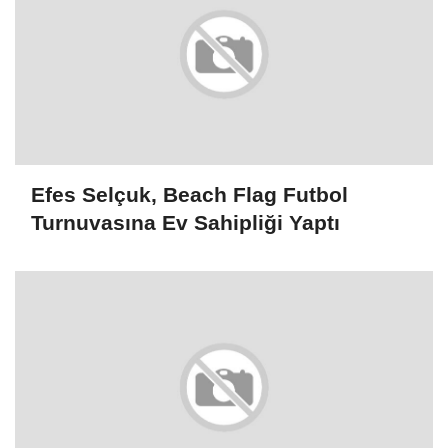
Efes Selçuk, Beach Flag Futbol
Turnuvasına Ev Sahipliği Yaptı
Körfez'e açılan Poligon Deresi'nde dip
temizliği
SON HABERLER
Etimesgut Belediye Başkan
Vekili, CHP'nin adayı Seda
Dilber oldu
AK Parti'li Çelik: Vesayetin
sona ermesi için 10 Ağustos