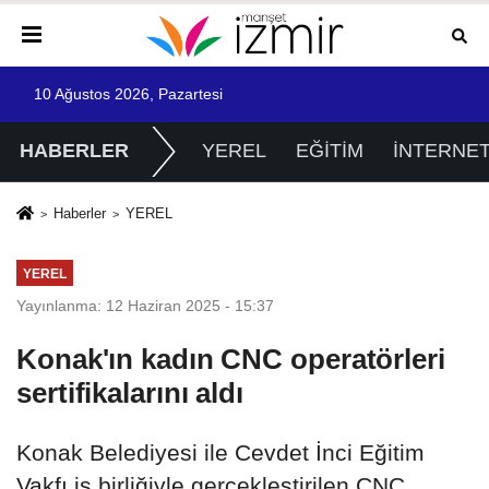
10 Ağustos 2026, Pazartesi
HABERLER
YEREL
EĞİTİM
İNTERNE
Haberler
YEREL
YEREL
Yayınlanma: 12 Haziran 2025 - 15:37
Konak'ın kadın CNC operatörleri
sertifikalarını aldı
Konak Belediyesi ile Cevdet İnci Eğitim
Vakfı iş birliğiyle gerçekleştirilen CNC