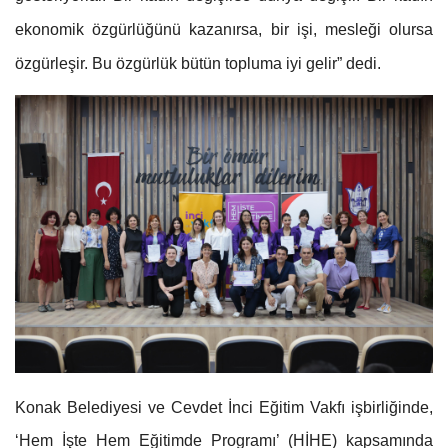
ekonomik özgürlüğünü kazanırsa, bir işi, mesleği olursa
özgürleşir. Bu özgürlük bütün topluma iyi gelir” dedi.
Konak Belediyesi ve Cevdet İnci Eğitim Vakfı işbirliğinde,
‘Hem İşte Hem Eğitimde Programı’ (HİHE) kapsamında