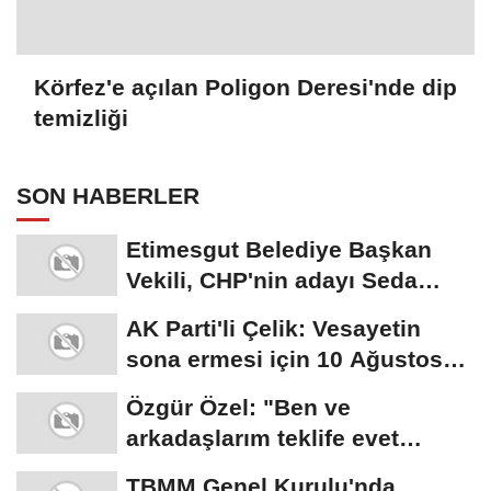
çok önemli...
Özgür Özel: "Ben ve
arkadaşlarım teklife evet
diyeceğiz"
TBMM Genel Kurulu'nda
'Çerçeve yasa' teklifi
görüşmelerine başlandı