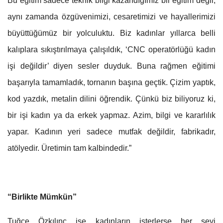
Bu eğitim sadece teknik bilgi kazandığımız bir eğitim değil,
aynı zamanda özgüvenimizi, cesaretimizi ve hayallerimizi
büyüttüğümüz bir yolculuktu. Biz kadınlar yıllarca belli
kalıplara sıkıştırılmaya çalışıldık, ‘CNC operatörlüğü kadın
işi değildir’ diyen sesler duyduk. Buna rağmen eğitimi
başarıyla tamamladık, tornanın başına geçtik. Çizim yaptık,
kod yazdık, metalin dilini öğrendik. Çünkü biz biliyoruz ki,
bir işi kadın ya da erkek yapmaz. Azim, bilgi ve kararlılık
yapar. Kadının yeri sadece mutfak değildir, fabrikadır,
atölyedir. Üretimin tam kalbindedir.”
“Birlikte Mümkün”
Tuğçe Özkılınç ise kadınların isterlerse her şeyi