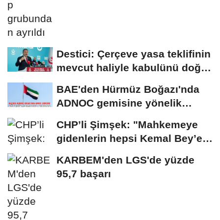
Destici: Çerçeve yasa teklifinin
mevcut haliyle kabulünü doğru
bulmuyoruz
BAE'den Hürmüz Boğazı'nda
ADNOC gemisine yönelik
saldırıya kınama
CHP’li Şimşek: "Mahkemeye
gidenlerin hepsi Kemal Bey’e
oy vermemiş...
KARBEM'den LGS'de yüzde
95,7 başarı