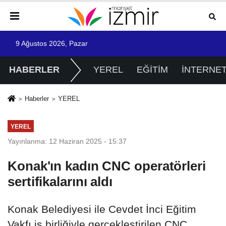
9 Ağustos 2026, Pazar
HABERLER
YEREL
EĞİTİM
İNTERNE
Haberler
YEREL
YEREL
Yayınlanma: 12 Haziran 2025 - 15:37
Konak'ın kadın CNC operatörleri
sertifikalarını aldı
Konak Belediyesi ile Cevdet İnci Eğitim
Vakfı iş birliğiyle gerçekleştirilen CNC