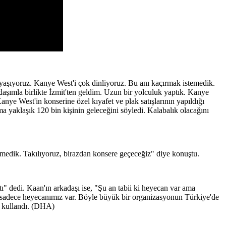
 yaşıyoruz. Kanye West'i çok dinliyoruz. Bu anı kaçırmak istemedik.
şımla birlikte İzmit'ten geldim. Uzun bir yolculuk yaptık. Kanye
nye West'in konserine özel kıyafet ve plak satışlarının yapıldığı
yaklaşık 120 bin kişinin geleceğini söyledi. Kalabalık olacağını
emedik. Takılıyoruz, birazdan konsere geçeceğiz" diye konuştu.
" dedi. Kaan'ın arkadaşı ise, "Şu an tabii ki heyecan var ama
n sadece heyecanımız var. Böyle büyük bir organizasyonun Türkiye'de
ni kullandı. (DHA)