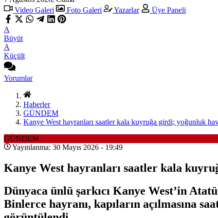
Video Galeri
Foto Galeri
Yazarlar
Üye Paneli
A
Büyüt
A
Küçült
Yorumlar
Haberler
GÜNDEM
Kanye West hayranları saatler kala kuyruğa girdi; yoğunluk ha
GÜNDEM
Yayınlanma: 30 Mayıs 2026 - 19:49
Kanye West hayranları saatler kala kuyru
Dünyaca ünlü şarkıcı Kanye West’in Atatü
Binlerce hayranı, kapıların açılmasına sa
görüntülendi.