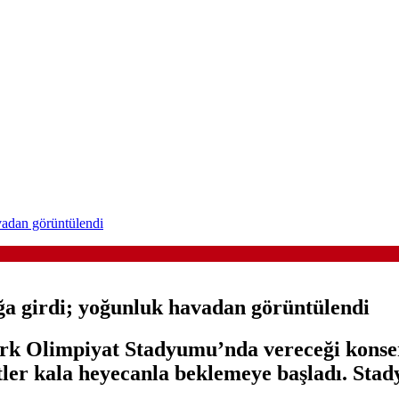
vadan görüntülendi
ğa girdi; yoğunluk havadan görüntülendi
rk Olimpiyat Stadyumu’nda vereceği konser
atler kala heyecanla beklemeye başladı. St