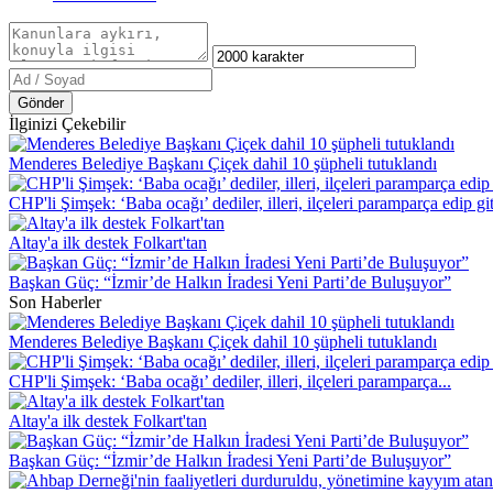
Gönder
İlginizi Çekebilir
Menderes Belediye Başkanı Çiçek dahil 10 şüpheli tutuklandı
CHP'li Şimşek: ‘Baba ocağı’ dediler, illeri, ilçeleri paramparça edip git
Altay'a ilk destek Folkart'tan
Başkan Güç: “İzmir’de Halkın İradesi Yeni Parti’de Buluşuyor”
Son Haberler
Menderes Belediye Başkanı Çiçek dahil 10 şüpheli tutuklandı
CHP'li Şimşek: ‘Baba ocağı’ dediler, illeri, ilçeleri paramparça...
Altay'a ilk destek Folkart'tan
Başkan Güç: “İzmir’de Halkın İradesi Yeni Parti’de Buluşuyor”