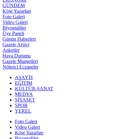
GÜNDEM
Köşe Yazarları
Foto Galeri
Video Galeri
Biyografiler
Üye Paneli
Günün Haberleri
Gazete Arşivi
Anketler
Hava Durumu
Gazete Manşetleri
Nöbetci Eczaneler
ASAYİŞ
EĞİTİM
KÜLTÜR-SANAT
MEDYA
SİYASET
SPOR
YEREL
Foto Galeri
Video Galeri
Köşe Yazarları
Biyografiler