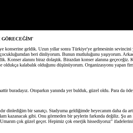
I GÖRECEĞİM'
nye konserine geldik. Uzun yıllar sonra Türkiye'ye gelmesinin sevincini
ı çocukluğumdan beri dinliyorum. Bunun mutluluğunu yaşıyorum. Arkada
k. Konser alanını biraz dolaştık. Birazdan konser alanına geçeceğiz. Ka
de oldukça kalabalık olduğunu düşünüyorum. Organizasyonu yapan firma 
aattir buradayız. Otoparkın yanında yer bulduk, güzel oldu. Para da öd
ır dinlediğim bir sanatçı. Stadyuma geldiğimde heyecanım daha da arttı
anlam kazanacak gibi. Onu görmeden bir şeylerin farkında değiliz. Şu a
z. Umarım çok güzel geçer. Hepimiz çok enerjik hissediyoruz" ifadeleri