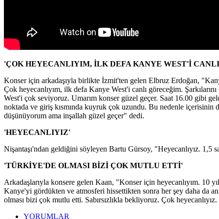
'ÇOK HEYECANLIYIM, İLK DEFA KANYE WEST'İ CANL
Konser için arkadaşıyla birlikte İzmit'ten gelen Elbruz Erdoğan, "Ka
Çok heyecanlıyım, ilk defa Kanye West'i canlı göreceğim. Şarkıların
West'i çok seviyoruz. Umarım konser güzel geçer. Saat 16.00 gibi geldi
noktada ve giriş kısmında kuyruk çok uzundu. Bu nedenle içerisinin 
düşünüyorum ama inşallah güzel geçer" dedi.
'HEYECANLIYIZ'
Nişantaşı'ndan geldiğini söyleyen Bartu Gürsoy, "Heyecanlıyız. 1,5 s
'TÜRKİYE'DE OLMASI BİZİ ÇOK MUTLU ETTİ'
Arkadaşlarıyla konsere gelen Kaan, "Konser için heyecanlıyım. 10 yıld
Kanye'yi gördükten ve atmosferi hissettikten sonra her şey daha da 
olması bizi çok mutlu etti. Sabırsızlıkla bekliyoruz. Çok heyecanlıyı
YORUMLAR