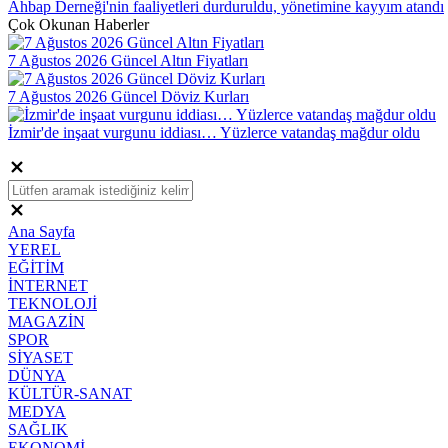
Ahbap Derneği'nin faaliyetleri durduruldu, yönetimine kayyım atandı
Çok Okunan Haberler
7 Ağustos 2026 Güncel Altın Fiyatları
7 Ağustos 2026 Güncel Döviz Kurları
İzmir'de inşaat vurgunu iddiası… Yüzlerce vatandaş mağdur oldu
Ana Sayfa
YEREL
EĞİTİM
İNTERNET
TEKNOLOJİ
MAGAZİN
SPOR
SİYASET
DÜNYA
KÜLTÜR-SANAT
MEDYA
SAĞLIK
EKONOMİ