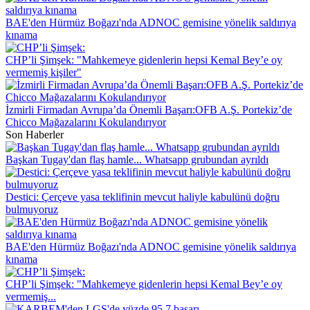
BAE'den Hürmüz Boğazı'nda ADNOC gemisine yönelik saldırıya
kınama
CHP’li Şimşek: "Mahkemeye gidenlerin hepsi Kemal Bey’e oy
vermemiş kişiler"
İzmirli Firmadan Avrupa’da Önemli Başarı:OFB A.Ş. Portekiz’de
Chicco Mağazalarını Kokulandırıyor
Son Haberler
Başkan Tugay'dan flaş hamle... Whatsapp grubundan ayrıldı
Destici: Çerçeve yasa teklifinin mevcut haliyle kabulünü doğru
bulmuyoruz
BAE'den Hürmüz Boğazı'nda ADNOC gemisine yönelik saldırıya
kınama
CHP’li Şimşek: "Mahkemeye gidenlerin hepsi Kemal Bey’e oy
vermemiş...