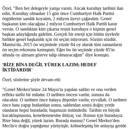
Özel, "Ben her delegeyle yarışa varım. Ancak kurultay tarihini ilan
edin. Kurultay olmadan 15 gün önce Cumhuriyet Halk Partisi
örgütlerine sandık koyalım, 2 milyon üyeyi çağıralım. Genel
başkanın kim olacağına 2 milyon Cumhuriyet Halk Partili karar
versin. O sandıktan kim çıkarsa resmi kurultaya o kişinin genel
başkan adaylığında gidelim. Gerçek bir enerji için bütün üyelerle
birlikte genel başkanlık için ön seçim istiyorum. Sözüm sözdür.
Manisa'da, 2015 ön seçiminde yüzde 84 oy alarak tüm zamanların
ön seçim rekorunu kırmıştım. Eğer bu ön seçimde yüzde 85'in
altında oy alırsam göreve talip olmayacağım" diye konuştu.
'BİZE BİNA DEĞİL YÜREK LAZIM; HEDEF
İKTİDARDIR'
Özel, sözlerine şöyle devam etti:
"Genel Merkez'imize 24 Mayıs'ta yapılan saldırı ve ona verilen
refleks tarihi bir milattır. O tarihten öncesi vardır, sonrası da
olacaktır. O tarihten önce hataya düşenler vardır, eyvallah. O tarihten
önce hata yapıp butlandan sonra, saldırıdan sonra doğru yerde
olanların hepsi buradadır, başımızın üstündedir. Tarihin en büyük
kucaklaşmasına, kenetlenmesine ihtiyaç var. Bunun için buradayız.
Bize bina değil, yürek lazım. Burada mısınız? Genel Merkez'den
Meclis'e doğru yaptığımız yürüyüşle, köhneleşmiş bir anlayışı geride