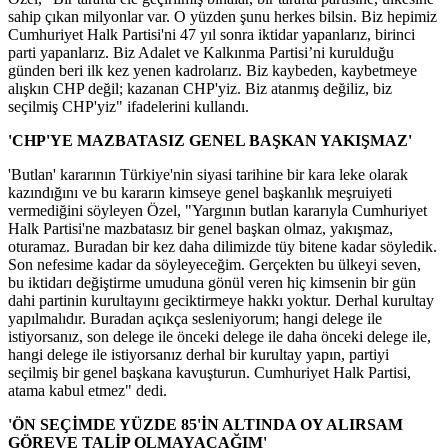
sahip çıkan milyonlar var. O yüzden şunu herkes bilsin. Biz hepimiz
Cumhuriyet Halk Partisi'ni 47 yıl sonra iktidar yapanlarız, birinci
parti yapanlarız. Biz Adalet ve Kalkınma Partisi’ni kurulduğu
günden beri ilk kez yenen kadrolarız. Biz kaybeden, kaybetmeye
alışkın CHP değil; kazanan CHP'yiz. Biz atanmış değiliz, biz
seçilmiş CHP'yiz" ifadelerini kullandı.
'CHP'YE MAZBATASIZ GENEL BAŞKAN YAKIŞMAZ'
'Butlan' kararının Türkiye'nin siyasi tarihine bir kara leke olarak
kazındığını ve bu kararın kimseye genel başkanlık meşruiyeti
vermediğini söyleyen Özel, "Yargının butlan kararıyla Cumhuriyet
Halk Partisi'ne mazbatasız bir genel başkan olmaz, yakışmaz,
oturamaz. Buradan bir kez daha dilimizde tüy bitene kadar söyledik.
Son nefesime kadar da söyleyeceğim. Gerçekten bu ülkeyi seven,
bu iktidarı değiştirme umuduna gönül veren hiç kimsenin bir gün
dahi partinin kurultayını geciktirmeye hakkı yoktur. Derhal kurultay
yapılmalıdır. Buradan açıkça sesleniyorum; hangi delege ile
istiyorsanız, son delege ile önceki delege ile daha önceki delege ile,
hangi delege ile istiyorsanız derhal bir kurultay yapın, partiyi
seçilmiş bir genel başkana kavuşturun. Cumhuriyet Halk Partisi,
atama kabul etmez" dedi.
'ÖN SEÇİMDE YÜZDE 85'İN ALTINDA OY ALIRSAM
GÖREVE TALİP OLMAYACAĞIM'