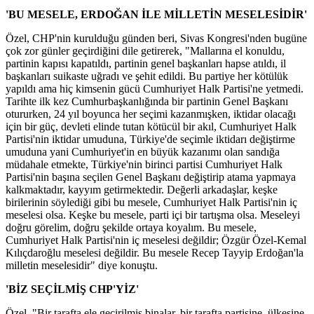
'BU MESELE, ERDOĞAN İLE MİLLETİN MESELESİDİR'
Özel, CHP'nin kurulduğu günden beri, Sivas Kongresi'nden bugüne
çok zor günler geçirdiğini dile getirerek, "Mallarına el konuldu,
partinin kapısı kapatıldı, partinin genel başkanları hapse atıldı, il
başkanları suikaste uğradı ve şehit edildi. Bu partiye her kötülük
yapıldı ama hiç kimsenin gücü Cumhuriyet Halk Partisi'ne yetmedi.
Tarihte ilk kez Cumhurbaşkanlığında bir partinin Genel Başkanı
otururken, 24 yıl boyunca her seçimi kazanmışken, iktidar olacağı
için bir güç, devleti elinde tutan kötücül bir akıl, Cumhuriyet Halk
Partisi'nin iktidar umuduna, Türkiye'de seçimle iktidarı değiştirme
umuduna yani Cumhuriyet'in en büyük kazanımı olan sandığa
müdahale etmekte, Türkiye'nin birinci partisi Cumhuriyet Halk
Partisi'nin başına seçilen Genel Başkanı değiştirip atama yapmaya
kalkmaktadır, kayyım getirmektedir. Değerli arkadaşlar, keşke
birilerinin söylediği gibi bu mesele, Cumhuriyet Halk Partisi'nin iç
meselesi olsa. Keşke bu mesele, parti içi bir tartışma olsa. Meseleyi
doğru görelim, doğru şekilde ortaya koyalım. Bu mesele,
Cumhuriyet Halk Partisi'nin iç meselesi değildir; Özgür Özel-Kemal
Kılıçdaroğlu meselesi değildir. Bu mesele Recep Tayyip Erdoğan'la
milletin meselesidir" diye konuştu.
'BİZ SEÇİLMİŞ CHP'YİZ'
Özel, "Bir tarafta ele geçirilmiş binalar, bir tarafta partisine, ülkesine