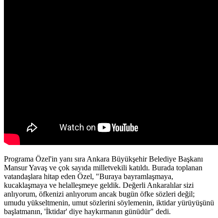
Programa Özel'in yanı sıra Ankara Büyükşehir Belediye Başkanı
Mansur Yavaş ve çok sayıda milletvekili katıldı. Burada toplanan
vatandaşlara hitap eden Özel, "Buraya bayramlaşmaya,
kucaklaşmaya ve helalleşmeye geldik. Değerli Ankaralılar sizi
anlıyorum, öfkenizi anlıyorum ancak bugün öfke sözleri değil;
umudu yükseltmenin, umut sözlerini söylemenin, iktidar yürüyüşünü
başlatmanın, 'İktidar' diye haykırmanın günüdür" dedi.