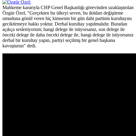
Mahkeme kararıyla CHP Genel Başkanlığı görevinden uzaklaştırılan
Özgür Özel, "Gerçekten bu ülkeyi seven, bu iktidarı değiştirme
umuduna gönül veren hiç kimsenin bir gün dahi partinin kurultayını
geciktirmeye hakkı yoktur. Derhal kurultay yapılmalıdır. Buradan
açıkça sesleniyorum; hangi delege ile istiyorsanız, son delege ile
önceki delege ile daha önceki delege ile, hangi delege ile istiyorsanız
derhal bir kurultay yapın, partiyi seçilmiş bir genel başkana
kavuşturun" dedi.