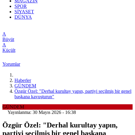
MAGAZİN
SPOR
SİYASET
DÜNYA
A
Büyüt
A
Küçült
Yorumlar
Haberler
GÜNDEM
Özgür Özel: "Derhal kurultay yapın, partiyi seçilmiş bir genel
başkana kavuşturun"
GÜNDEM
Yayınlanma: 30 Mayıs 2026 - 16:38
Özgür Özel: "Derhal kurultay yapın,
partiyi seçilmiş bir genel başkana