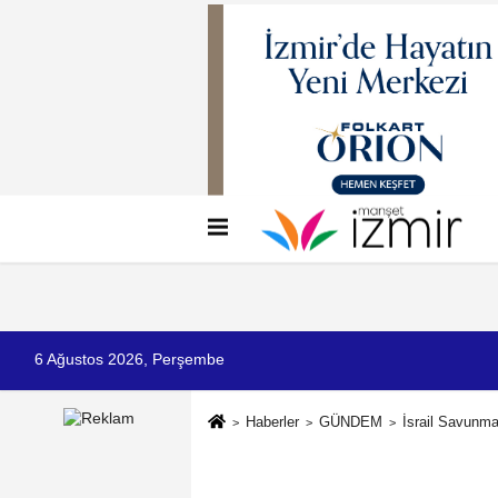
Künye
İletişim
Çerez Politikası
G
6 Ağustos 2026, Perşembe
Haberler
GÜNDEM
İsrail Savunma