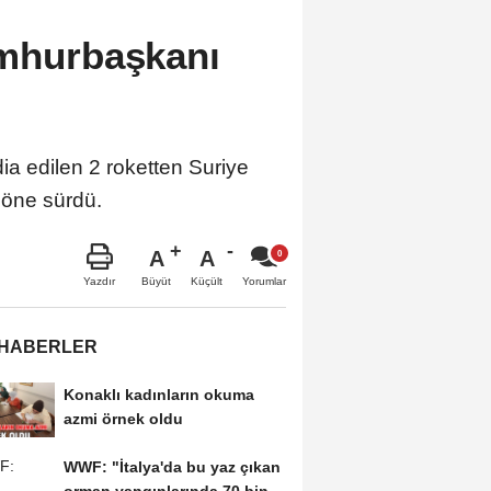
umhurbaşkanı
ia edilen 2 roketten Suriye
öne sürdü.
A
A
Büyüt
Küçült
Yazdır
Yorumlar
 HABERLER
Konaklı kadınların okuma
azmi örnek oldu
WWF: "İtalya'da bu yaz çıkan