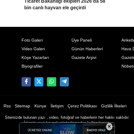
Ticaret Bakanlığı ekipleri 2026'da 58
bin canlı hayvan ele geçirdi
Foto Galeri
Üye Paneli
Anketl
Video Galeri
Günün Haberleri
Hava 
Köşe Yazarları
Gazete Arşivi
Gazete
Biyografiler
Nöbetc
Rss
Sitemap
Künye
İletişim
Çerez Politikası
Gizlilik İlkeleri
Sitemizde bulunan yazı , video, fotoğraf ve haberlerin her hakkı saklıdır.
İzinsiz veya kaynak gösterilemeden kullanılamaz.
×