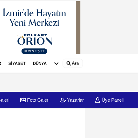
Ara
R
SİYASET
DÜNYA
aleri
Foto Galeri
Yazarlar
Üye Paneli