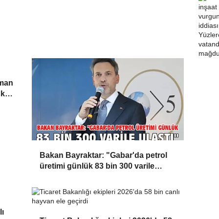
rman
 kül
Bakan Bayraktar: "Gabar'da petrol
üretimi günlük 83 bin 300 varile
ulaştı"
lı