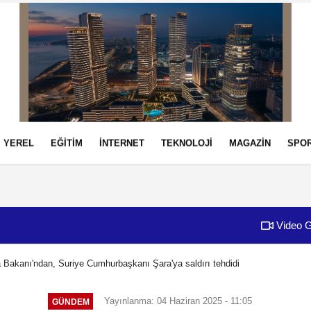
YEREL
EĞİTİM
İNTERNET
TEKNOLOJİ
MAGAZİN
SPO
izlilik İlkeleri
Video G
 Bakanı'ndan, Suriye Cumhurbaşkanı Şara'ya saldırı tehdidi
Yayınlanma: 04 Haziran 2025 - 11:05
GÜNDEM