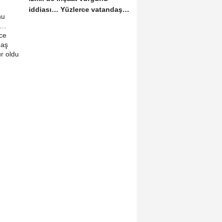
iddiası… Yüzlerce vatandaş
mağdur oldu