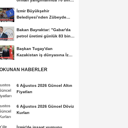
orman yangınlarında 70 bin
hektar alan...
İzmir Büyükşehir
Belediyesi’nden Zübeyde
Hanım Stadı açıklaması
Bakan Bayraktar: "Gabar'da
petrol üretimi günlük 83 bin
300 varile...
Başkan Tugay'dan
Kazakistan iş dünyasına İzmir
daveti
 OKUNAN HABERLER
6 Ağustos 2026 Güncel Altın
Fiyatları
6 Ağustos 2026 Güncel Döviz
Kurları
İzmir'de inşaat vurgunu