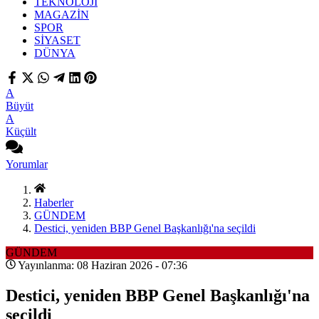
TEKNOLOJİ
MAGAZİN
SPOR
SİYASET
DÜNYA
A
Büyüt
A
Küçült
Yorumlar
Haberler
GÜNDEM
Destici, yeniden BBP Genel Başkanlığı'na seçildi
GÜNDEM
Yayınlanma: 08 Haziran 2026 - 07:36
Destici, yeniden BBP Genel Başkanlığı'na
seçildi