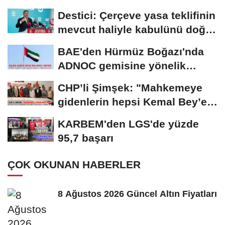
Destici: Çerçeve yasa teklifinin
mevcut haliyle kabulünü doğru
bulmuyoruz
BAE'den Hürmüz Boğazı'nda
ADNOC gemisine yönelik
saldırıya kınama
CHP’li Şimşek: "Mahkemeye
gidenlerin hepsi Kemal Bey’e
oy vermemiş...
KARBEM'den LGS'de yüzde
95,7 başarı
ÇOK OKUNAN HABERLER
8 Ağustos 2026 Güncel Altın Fiyatları