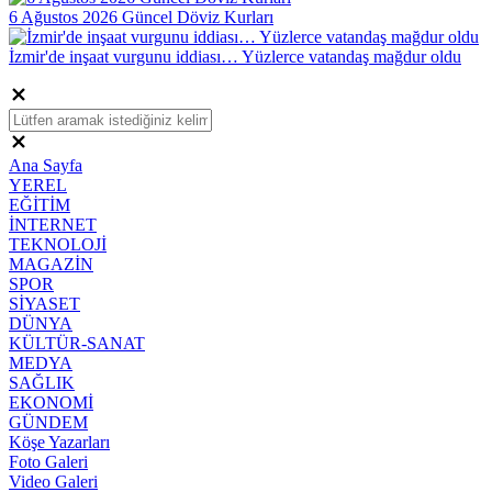
6 Ağustos 2026 Güncel Döviz Kurları
İzmir'de inşaat vurgunu iddiası… Yüzlerce vatandaş mağdur oldu
Ana Sayfa
YEREL
EĞİTİM
İNTERNET
TEKNOLOJİ
MAGAZİN
SPOR
SİYASET
DÜNYA
KÜLTÜR-SANAT
MEDYA
SAĞLIK
EKONOMİ
GÜNDEM
Köşe Yazarları
Foto Galeri
Video Galeri