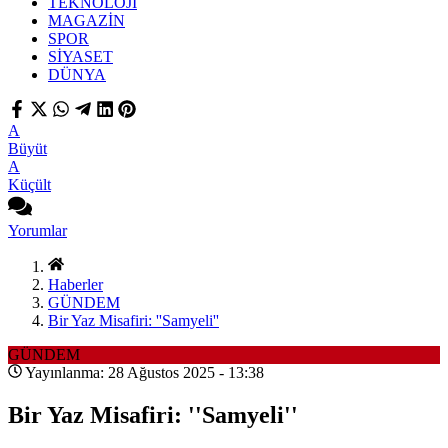
TEKNOLOJİ
MAGAZİN
SPOR
SİYASET
DÜNYA
A
Büyüt
A
Küçült
Yorumlar
Haberler
GÜNDEM
Bir Yaz Misafiri: ''Samyeli''
GÜNDEM
Yayınlanma: 28 Ağustos 2025 - 13:38
Bir Yaz Misafiri: ''Samyeli''