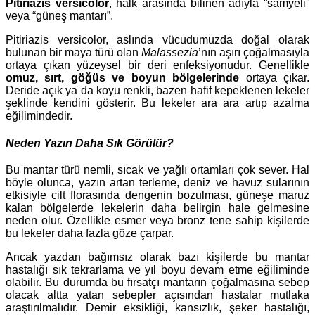
Pitiriazis versicolor
, halk arasında bilinen adıyla “samyeli”
veya “güneş mantarı”.
Pitiriazis versicolor, aslında vücudumuzda doğal olarak
bulunan bir maya türü olan
Malassezia
’nın aşırı çoğalmasıyla
ortaya çıkan yüzeysel bir deri enfeksiyonudur. Genellikle
omuz, sırt, göğüs ve boyun bölgelerinde
ortaya çıkar.
Deride açık ya da koyu renkli, bazen hafif kepeklenen lekeler
şeklinde kendini gösterir. Bu lekeler ara ara artıp azalma
eğilimindedir.
Neden Yazın Daha Sık Görülür?
Bu mantar türü nemli, sıcak ve yağlı ortamları çok sever. Hal
böyle olunca, yazın artan terleme, deniz ve havuz sularının
etkisiyle cilt florasında dengenin bozulması, güneşe maruz
kalan bölgelerde lekelerin daha belirgin hale gelmesine
neden olur. Özellikle esmer veya bronz tene sahip kişilerde
bu lekeler daha fazla göze çarpar.
Ancak yazdan bağımsız olarak bazı kişilerde bu mantar
hastalığı sık tekrarlama ve yıl boyu devam etme eğiliminde
olabilir. Bu durumda bu fırsatçı mantarın çoğalmasına sebep
olacak altta yatan sebepler açısından hastalar mutlaka
araştırılmalıdır. Demir eksikliği, kansızlık, şeker hastalığı,