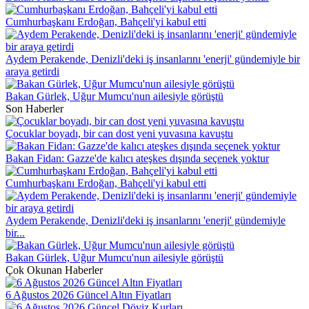
Cumhurbaşkanı Erdoğan, Bahçeli'yi kabul etti
Aydem Perakende, Denizli'deki iş insanlarını 'enerji' gündemiyle bir
araya getirdi
Bakan Gürlek, Uğur Mumcu'nun ailesiyle görüştü
Son Haberler
Çocuklar boyadı, bir can dost yeni yuvasına kavuştu
Bakan Fidan: Gazze'de kalıcı ateşkes dışında seçenek yoktur
Cumhurbaşkanı Erdoğan, Bahçeli'yi kabul etti
Aydem Perakende, Denizli'deki iş insanlarını 'enerji' gündemiyle
bir...
Bakan Gürlek, Uğur Mumcu'nun ailesiyle görüştü
Çok Okunan Haberler
6 Ağustos 2026 Güncel Altın Fiyatları