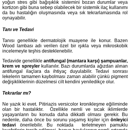
yoğun stres gibi bağışıklık sistemini bozan durumlar veya
kortizon gibi buna sebep olabilecek bir sistemik ilaç kullanımı
da bu hastalığın oluşmasında veya sık tekrarlamasında rol
oynayabilir.
Tanı ve Tedavi
Tanısı genellikle dermatolojik muayene ile konur. Bazen
Wood lambası adı verilen özel bir ışıkla veya mikroskobik
incelemeyle teşhis desteklenebilir.
Tedavide genellikle
antifungal (mantara karşı) şampuanlar,
krem
ve spreyler
kullanılır. Bazı durumlarda ağızdan alınan
antifungal ilaçlara da ihtiyaç duyulabilir. Tedavi sonrası
lekelerin tamamen kaybolması zaman alabilir çünkü pigment
değişikliklerinin düzelmesi cilt kendini yeniledikçe olur.
Tekrarlar mı?
Ne yazık ki evet. Pitiriazis versicolor kronikleşme eğiliminde
olan bir hastalıktır. Özellikle nemli ve sıcak iklimlerde
yaşayanların bu konuda daha dikkatli olması gerekir. Bu
nedenle, daha önce bu sorunu yaşamış kişiler için
önleyici
tedavi
önerilebilir. Bu noktada terletmeyen pamuklu