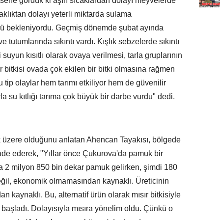
 sene gördük ki aşırı sıcaklardan dolayı meyvelerde
klıktan dolayı yeterli miktarda sulama
ğü bekleniyordu. Geçmiş dönemde şubat ayında
 tutumlarında sıkıntı vardı. Kışlık sebzelerde sıkıntı
 suyun kısıtlı olarak ovaya verilmesi, tarla gruplarının
ısır bitkisi ovada çok ekilen bir bitki olmasına rağmen
 tip olaylar hem tarımı etkiliyor hem de güvenilir
yla su kıtlığı tarıma çok büyük bir darbe vurdu" dedi.
 üzere olduğunu anlatan Ahencan Tayakısı, bölgede
ade ederek, "Yıllar önce Çukurova'da pamuk bir
a 2 milyon 850 bin dekar pamuk gelirken, şimdi 180
eğil, ekonomik olmamasından kaynaklı. Üreticinin
kaynaklı. Bu, alternatif ürün olarak mısır bitkisiyle
başladı. Dolayısıyla mısıra yönelim oldu. Çünkü o