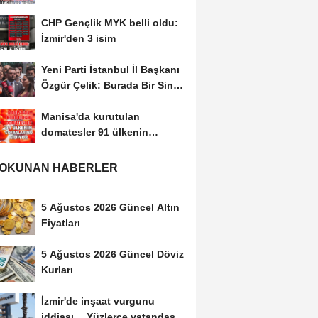
İnsanlar...
CHP Gençlik MYK belli oldu:
İzmir'den 3 isim
Yeni Parti İstanbul İl Başkanı
Özgür Çelik: Burada Bir Sinsi
Plan...
Manisa'da kurutulan
domatesler 91 ülkenin
sofralarına gidiyor
 OKUNAN HABERLER
5 Ağustos 2026 Güncel Altın
Fiyatları
5 Ağustos 2026 Güncel Döviz
Kurları
İzmir'de inşaat vurgunu
iddiası… Yüzlerce vatandaş