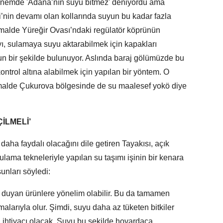
dönemde 'Adana’nın suyu bitmez' deniyordu ama
’nin devamı olan kollarında suyun bu kadar fazla
rmalde Yüreğir Ovası’ndaki regülatör köprünün
ı, sulamaya suyu aktarabilmek için kapakları
ğun bir şekilde bulunuyor. Aslında baraj gölümüzde bu
ntrol altına alabilmek için yapılan bir yöntem. O
malde Çukurova bölgesinde de su maalesef yokö diye
İLMELİ’
aha faydalı olacağını dile getiren Tayakısı, açık
lama tekneleriyle yapılan su taşımı işinin bir kenara
unları söyledi:
ç duyan ürünlere yönelim olabilir. Bu da tamamen
alarıyla olur. Şimdi, suyu daha az tüketen bitkiler
a ihtiyacı olacak. Suyu bu şekilde hovardaca