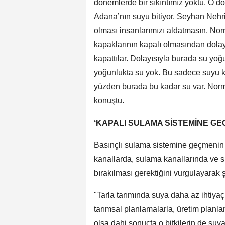
dönemlerde bir sıkıntımız yoktu. O 
Adana’nın suyu bitiyor. Seyhan Nehri
olması insanlarımızı aldatmasın. No
kapaklarının kapalı olmasından dolay
kapattılar. Dolayısıyla burada su yo
yoğunlukta su yok. Bu sadece suyu ko
yüzden burada bu kadar su var. Nor
konuştu.
‘KAPALI SULAMA SİSTEMİNE GEÇ
Basınçlı sulama sistemine geçmenin d
kanallarda, sulama kanallarında ve su
bırakılması gerektiğini vurgulayarak ş
"Tarla tarımında suya daha az ihtiya
tarımsal planlamalarla, üretim planlam
olsa dahi sonuçta o bitkilerin de suy