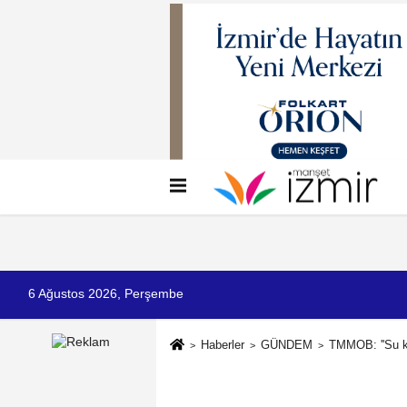
Künye
İletişim
Çerez Politikası
G
6 Ağustos 2026, Perşembe
Haberler
GÜNDEM
TMMOB: ''Su kı