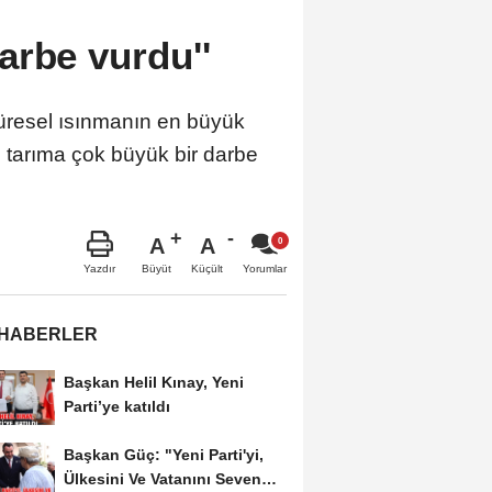
arbe vurdu''
resel ısınmanın en büyük
ğı tarıma çok büyük bir darbe
A
A
Büyüt
Küçült
Yazdır
Yorumlar
 HABERLER
Başkan Helil Kınay, Yeni
Parti’ye katıldı
Başkan Güç: "Yeni Parti'yi,
Ülkesini Ve Vatanını Seven