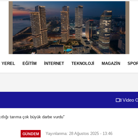
YEREL
EĞİTİM
İNTERNET
TEKNOLOJİ
MAGAZİN
SPO
izlilik İlkeleri
Video G
tlığı tarıma çok büyük darbe vurdu''
Yayınlanma: 28 Ağustos 2025 - 13:46
GÜNDEM