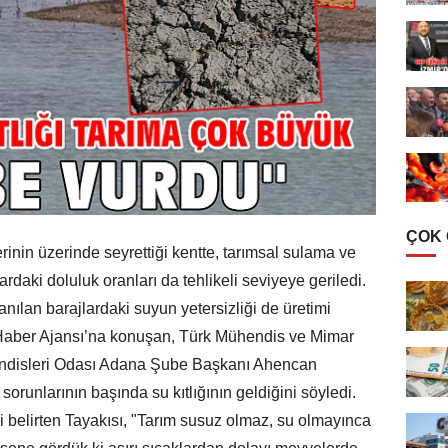
ÇOK
inin üzerinde seyrettiği kentte, tarımsal sulama ve
ardaki doluluk oranları da tehlikeli seviyeye geriledi.
nılan barajlardaki suyun yetersizliği de üretimi
 Haber Ajansı’na konuşan, Türk Mühendis ve Mimar
endisleri Odası Adana Şube Başkanı Ahencan
orunlarının başında su kıtlığının geldiğini söyledi.
ni belirten Tayakısı, "Tarım susuz olmaz, su olmayınca