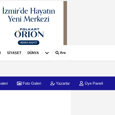
Ara
R
SİYASET
DÜNYA
aleri
Foto Galeri
Yazarlar
Üye Paneli