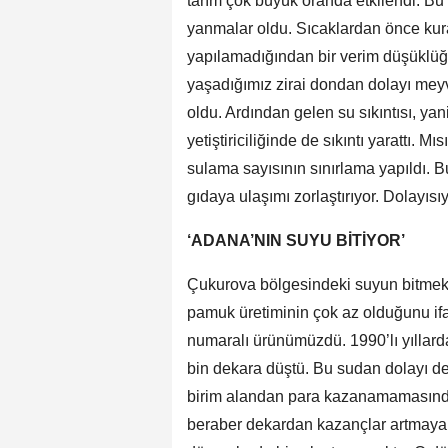
tarım çok büyük oranda etkilendi. Bu
yanmalar oldu. Sıcaklardan önce kura
yapılamadığından bir verim düşüklü
yaşadığımız zirai dondan dolayı meyve
oldu. Ardından gelen su sıkıntısı, yani
yetiştiriciliğinde de sıkıntı yarattı. M
sulama sayısının sınırlama yapıldı. Bu
gıdaya ulaşımı zorlaştırıyor. Dolayısı
‘ADANA’NIN SUYU BİTİYOR’
Çukurova bölgesindeki suyun bitmek
pamuk üretiminin çok az olduğunu if
numaralı ürünümüzdü. 1990’lı yıllard
bin dekara düştü. Bu sudan dolayı d
birim alandan para kazanamamasından 
beraber dekardan kazançlar artmaya 