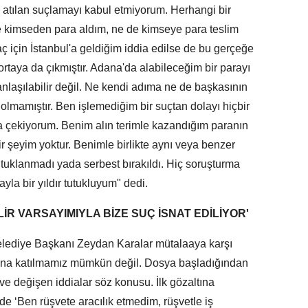
 atılan suçlamayı kabul etmiyorum. Herhangi bir
Ne kimseden para aldım, ne de kimseye para teslim
ç için İstanbul'a geldiğim iddia edilse de bu gerçeğe
i ortaya da çıkmıştır. Adana'da alabileceğim bir parayı
laşılabilir değil. Ne kendi adıma ne de başkasının
olmamıştır. Ben işlemediğim bir suçtan dolayı hiçbir
una çekiyorum. Benim alın terimle kazandığım paranın
ir şeyim yoktur. Benimle birlikte aynı veya benzer
utuklanmadı yada serbest bırakıldı. Hiç soruşturma
la bir yıldır tutukluyum" dedi.
LİR VARSAYIMIYLA BİZE SUÇ İSNAT EDİLİYOR'
lediye Başkanı Zeydan Karalar mütalaaya karşı
ına katılmamız mümkün değil. Dosya başladığından
er ve değişen iddialar söz konusu. İlk gözaltına
de ‘Ben rüşvete aracılık etmedim, rüşvetle iş