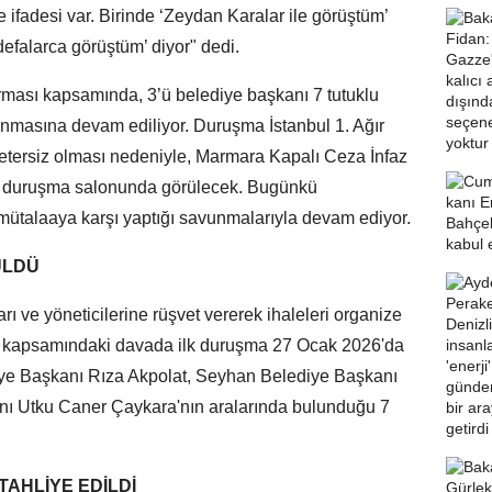
ne ifadesi var. Birinde ‘Zeydan Karalar ile görüştüm’
defalarca görüştüm’ diyor" dedi.
urması kapsamında, 3’ü belediye başkanı 7 tutuklu
anmasına devam ediliyor. Duruşma İstanbul 1. Ağır
tersiz olması nedeniyle, Marmara Kapalı Ceza İnfaz
i duruşma salonunda görülecek. Bugünkü
 mütalaaya karşı yaptığı savunmalarıyla devam ediyor.
ÜLDÜ
rı ve yöneticilerine rüşvet vererek ihaleleri organize
rma kapsamındaki davada ilk duruşma 27 Ocak 2026'da
ye Başkanı Rıza Akpolat, Seyhan Belediye Başkanı
nı Utku Caner Çaykara'nın aralarında bulunduğu 7
TAHLİYE EDİLDİ