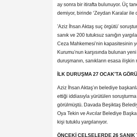
ay sonra bir itirafta bulunuyor. Üç ta
demiyor, birinde ‘Zeydan Karalar ile 
'Aziz İhsan Aktaş suç örgütü' soruşt
sanık ve 200 tutuksuz sanığın yargıl
Ceza Mahkemesi'nin kapasitesinin ye
Kurumu'nun karşısında bulunan yen
duruşmanın, sanıkların esasa ilişkin
İLK DURUŞMA 27 OCAK'TA GÖR
Aziz İhsan Aktaş'ın belediye başkanla
ettiği iddiasıyla yürütülen soruştu
görülmüştü. Davada Beşiktaş Beledi
Oya Tekin ve Avcılar Belediye Başka
kişi tutuklu yargılanıyor.
ÖNCEKİ CELSELERDE 26 SANIK 