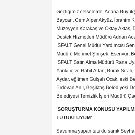
Geçtiğimiz celselerde, Adana Büyükş
Baycan, Cem Alper Akyüz, İbrahim Koç
Müzeyyen Karakaş ve Oktay Aktaş, 
Destek Hizmetleri Müdürü Adnan Aca
İSFALT Genel Müdür Yardımcısı Sence
Müdürü Mehmet Şimşek, Esenyurt Bele
İSFALT Satın Alma Müdürü Rana Uysa
Yankılıç ve Rabil Artan, Burak Sira
Aydar, eğitmen Gülşah Ocak, eski Be
Erdovan Anıl, Beşiktaş Belediyesi De
Belediyesi Temizlik İşleri Müdürü Çağ
'SORUŞTURMA KONUSU YAPILMAM
TUTUKLUYUM'
Savunma yapan tutuklu sanık Seyhan