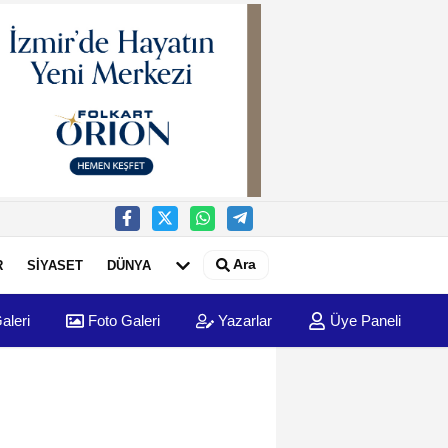
Ara
R
SİYASET
DÜNYA
aleri
Foto Galeri
Yazarlar
Üye Paneli