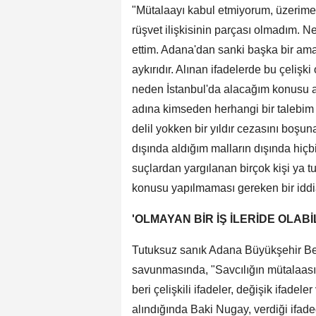
"Mütalaayı kabul etmiyorum, üzerime
rüşvet ilişkisinin parçası olmadım. 
ettim. Adana'dan sanki başka bir ama
aykırıdır. Alınan ifadelerde bu çelişk
neden İstanbul'da alacağım konusu an
adına kimseden herhangi bir talebim 
delil yokken bir yıldır cezasını boş
dışında aldığım malların dışında hiçb
suçlardan yargılanan birçok kişi ya t
konusu yapılmaması gereken bir iddiay
'OLMAYAN BİR İŞ İLERİDE OLABİ
Tutuksuz sanık Adana Büyükşehir Be
savunmasında, "Savcılığın mütalaas
beri çelişkili ifadeler, değişik ifadel
alındığında Baki Nugay, verdiği ifade