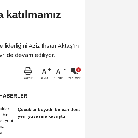
a katılmamız
 liderliğini Aziz İhsan Aktaş'ın
ri'de devam ediliyor.
A
A
Büyüt
Küçült
Yazdır
Yorumlar
 HABERLER
Çocuklar boyadı, bir can dost
yeni yuvasına kavuştu