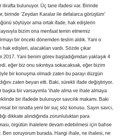
 itirafta bulunuyor. Üç tane ifadesi var. Birinde
r, birinde ‘Zeydan Karalar ile defalarca görüştüm’
üğünü söylüyor ama ortak ifade, hak edişlerin
olayısıyla bizim ona menfaat temin etmemiz
 firmayı bir önceki dönemden teslim aldık. Yani o
hak edişleri, alacakları vardı. Sözde çıkar
ım 2017. Yani benim görev başladığımdan yaklaşık 4
edi. eğer biz onu sıkıntıya sokacaksak, eğer bizim
böyle bir konuşma olmadı zaten bu parayı düzgün
ını zaten beyan etti. Baki, sürekli ifade değiştiriyor.
Bir başka bir varsayımla ‘ihale alma ve ihale almaya
klinde bir ifadede bulunuyor savcılık makamı. Baki
sal bir isnatla yeni bir suç söz konusu. Sayın savcı,
ığı dikkate alındığında zorunluluktan para
ması, örgütün ihalelere devam edebilmesi için bahse
ir. Ben soruyorum burada. Hangi ihale, ne ihalesi, ne