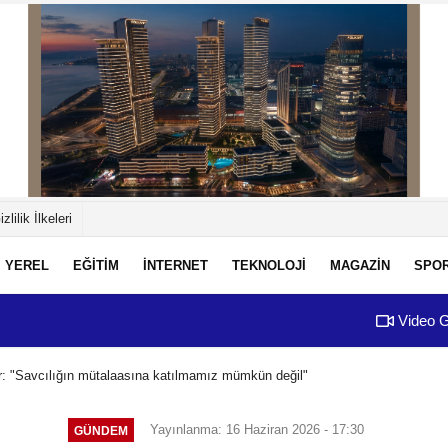
izlilik İlkeleri
YEREL
EĞİTİM
İNTERNET
TEKNOLOJİ
MAGAZİN
SPO
Video G
r: "Savcılığın mütalaasına katılmamız mümkün değil"
Yayınlanma: 16 Haziran 2026 - 17:30
GÜNDEM