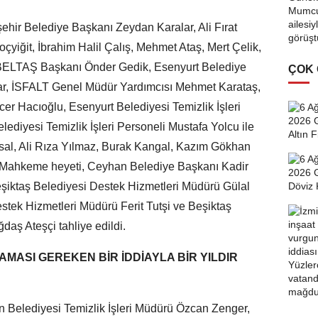
ehir Belediye Başkanı Zeydan Karalar, Ali Fırat
yiğit, İbrahim Halil Çalış, Mehmet Ataş, Mert Çelik,
BELTAŞ Başkanı Önder Gedik, Esenyurt Belediye
ÇOK
r, İSFALT Genel Müdür Yardımcısı Mehmet Karataş,
r Hacıoğlu, Esenyurt Belediyesi Temizlik İşleri
diyesi Temizlik İşleri Personeli Mustafa Yolcu ile
l, Ali Rıza Yılmaz, Burak Kangal, Kazım Gökhan
li, Mahkeme heyeti, Ceyhan Belediye Başkanı Kadir
şiktaş Belediyesi Destek Hizmetleri Müdürü Gülal
stek Hizmetleri Müdürü Ferit Tutşi ve Beşiktaş
daş Ateşçi tahliye edildi.
ASI GEREKEN BİR İDDİAYLA BİR YILDIR
 Belediyesi Temizlik İşleri Müdürü Özcan Zenger,