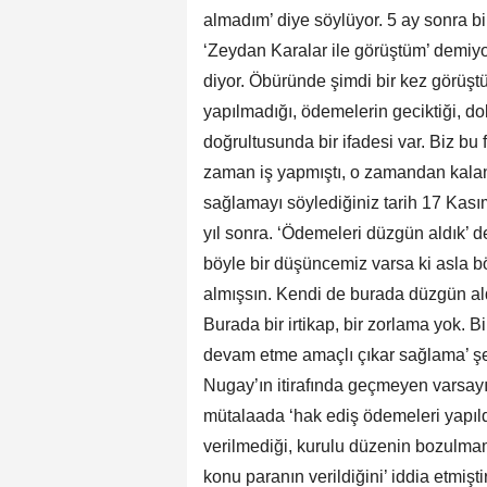
almadım’ diye söylüyor. 5 ay sonra bir
‘Zeydan Karalar ile görüştüm’ demiyo
diyor. Öbüründe şimdi bir kez görüşt
yapılmadığı, ödemelerin geciktiği, d
doğrultusunda bir ifadesi var. Biz bu
zaman iş yapmıştı, o zamandan kalan 
sağlamayı söylediğiniz tarih 17 Kas
yıl sonra. ‘Ödemeleri düzgün aldık’ d
böyle bir düşüncemiz varsa ki asla 
almışsın. Kendi de burada düzgün aldığ
Burada bir irtikap, bir zorlama yok. 
devam etme amaçlı çıkar sağlama’ şe
Nugay’ın itirafında geçmeyen varsayım
mütalaada ‘hak ediş ödemeleri yapıld
verilmediği, kurulu düzenin bozulma
konu paranın verildiğini’ iddia etmişt