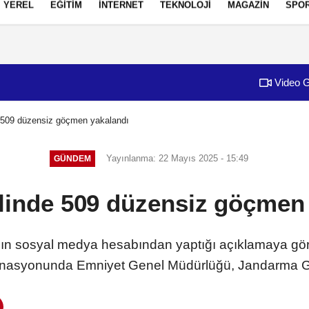
YEREL
EĞİTİM
İNTERNET
TEKNOLOJİ
MAGAZİN
SPO
izlilik İlkeleri
Video G
e 509 düzensiz göçmen yakalandı
Yayınlanma: 22 Mayıs 2025 - 15:49
GÜNDEM
linde 509 düzensiz göçmen
a'nın sosyal medya hesabından yaptığı açıklamaya gör
inasyonunda Emniyet Genel Müdürlüğü, Jandarma Ge