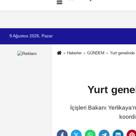
Künye
İletişim
Çerez Politikası
G
9 Ağustos 2026, Pazar
Haberler
GÜNDEM
Yurt genelind
Yurt gene
İçişleri Bakanı Yerlikay
koord