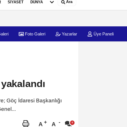
Ara
R
SİYASET
DÜNYA
aleri
Foto Galeri
Yazarlar
Üye Paneli
 yakalandı
e; Göç İdaresi Başkanlığı
nel...
A
A