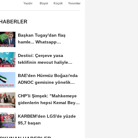
Büyüt
Küçült
Yazdır
Yorumlar
 HABERLER
Başkan Tugay'dan flaş
hamle... Whatsapp
grubundan ayrıldı
Destici: Çerçeve yasa
teklifinin mevcut haliyle
kabulünü doğru bulmuyoruz
BAE'den Hürmüz Boğazı'nda
ADNOC gemisine yönelik
saldırıya kınama
CHP’li Şimşek: "Mahkemeye
gidenlerin hepsi Kemal Bey’e
oy vermemiş...
KARBEM'den LGS'de yüzde
95,7 başarı