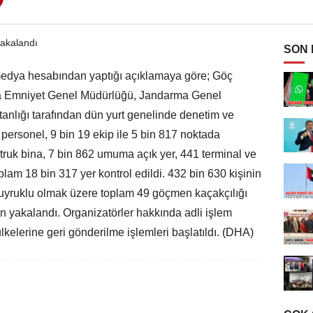
SON
 medya hesabından yaptığı açıklamaya göre; Göç
da Emniyet Genel Müdürlüğü, Jandarma Genel
anlığı tarafından dün yurt genelinde denetim ve
personel, 9 bin 19 ekip ile 5 bin 817 noktada
truk bina, 7 bin 862 umuma açık yer, 441 terminal ve
plam 18 bin 317 yer kontrol edildi. 432 bin 630 kişinin
cı uyruklu olmak üzere toplam 49 göçmen kaçakçılığı
 yakalandı. Organizatörler hakkında adli işlem
lkelerine geri gönderilme işlemleri başlatıldı. (DHA)