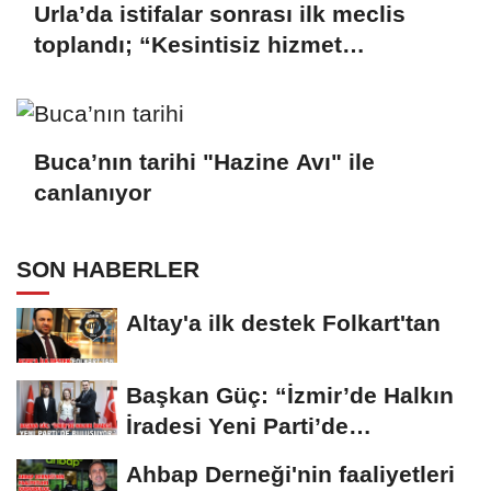
Urla’da istifalar sonrası ilk meclis
toplandı; “Kesintisiz hizmet
anlayışımızı sürdüreceğiz”
Buca’nın tarihi "Hazine Avı" ile
canlanıyor
SON HABERLER
Altay'a ilk destek Folkart'tan
Başkan Güç: “İzmir’de Halkın
İradesi Yeni Parti’de
Buluşuyor”
Ahbap Derneği'nin faaliyetleri