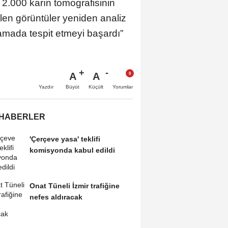
 2.000 karın tomografisinin
ilen görüntüler yeniden analiz
amada tespit etmeyi başardı”
A
A
Büyüt
Küçült
Yazdır
Yorumlar
 HABERLER
'Çerçeve yasa' teklifi
komisyonda kabul edildi
Onat Tüneli İzmir trafiğine
nefes aldıracak