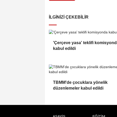
İLGINIZI ÇEKEBILIR
'Çerçeve yasa' teklifi komisyon
kabul edildi
TBMM'de çocuklara yönelik
düzenlemeler kabul edildi
ASAYİŞ
EĞİTİM