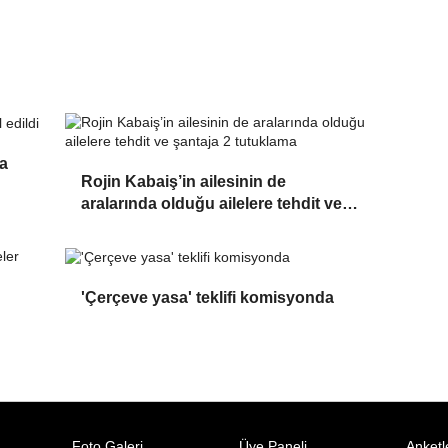
da
Rojin Kabaiş’in ailesinin de
aralarında olduğu ailelere tehdit ve
şantaja 2 tutuklama
'Çerçeve yasa' teklifi komisyonda
Foto Galeri
Üye Paneli
Anketl