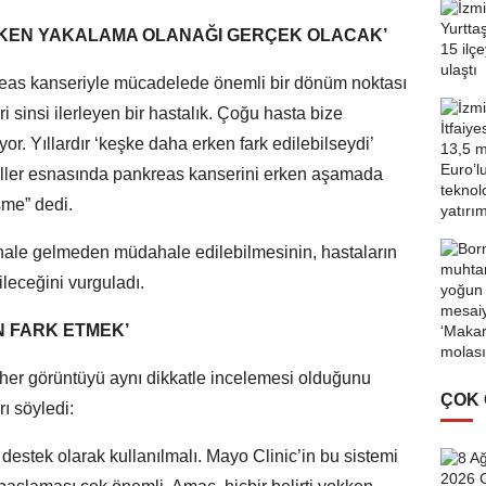
RKEN YAKALAMA OLANAĞI GERÇEK OLACAK’
reas kanseriyle mücadelede önemli bir dönüm noktası
 sinsi ilerleyen bir hastalık. Çoğu hasta bize
or. Yıllardır ‘keşke daha erken fark edilebilseydi’
roller esnasında pankreas kanserini erken aşamada
şme” dedi.
 hale gelmeden müdahale edilebilmesinin, hastaların
leceğini vurguladı.
 FARK ETMEK’
her görüntüyü aynı dikkatle incelemesi olduğunu
ÇOK
ı söyledi:
, destek olarak kullanılmalı. Mayo Clinic’in bu sistemi