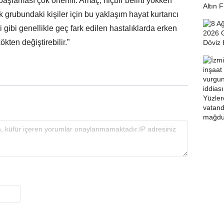
aşlaması çok önemli. Amaç, hiçbir belirti yokken
sk grubundaki kişiler için bu yaklaşım hayat kurtarıcı
 gibi genellikle geç fark edilen hastalıklarda erken
ökten değiştirebilir.”