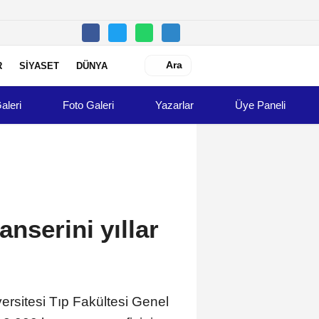
Ara
R
SİYASET
DÜNYA
aleri
Foto Galeri
Yazarlar
Üye Paneli
nserini yıllar
ersitesi Tıp Fakültesi Genel