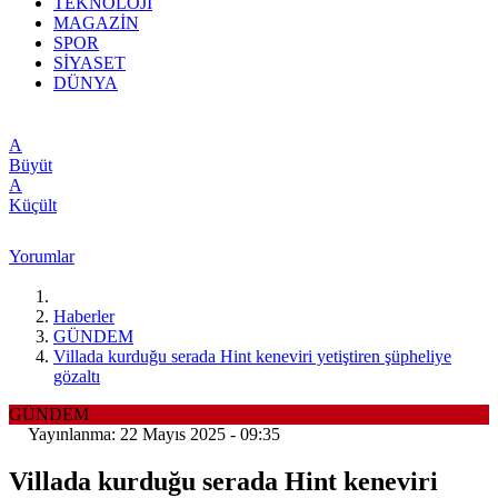
TEKNOLOJİ
MAGAZİN
SPOR
SİYASET
DÜNYA
A
Büyüt
A
Küçült
Yorumlar
Haberler
GÜNDEM
Villada kurduğu serada Hint keneviri yetiştiren şüpheliye
gözaltı
GÜNDEM
Yayınlanma: 22 Mayıs 2025 - 09:35
Villada kurduğu serada Hint keneviri