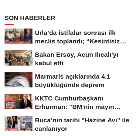
SON HABERLER
Urla’da istifalar sonrası ilk
meclis toplandı; “Kesintisiz
hizmet...
Bakan Ersoy, Acun Ilıcalı'yı
kabul etti
Marmaris açıklarında 4.1
büyüklüğünde deprem
KKTC Cumhurbaşkanı
Erhürman: "BM'nin mayın
temizleme önerisini Rum...
Buca’nın tarihi "Hazine Avı" ile
canlanıyor