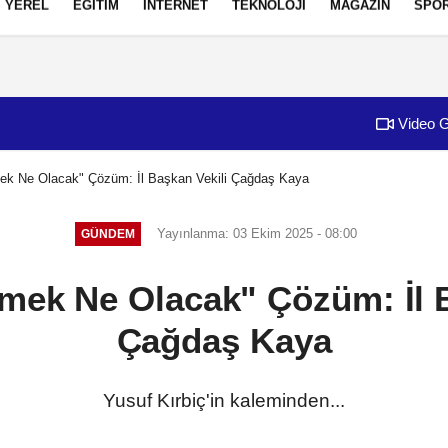
YEREL
EĞİTİM
İNTERNET
TEKNOLOJİ
MAGAZİN
SPO
izlilik İlkeleri
Video G
mek Ne Olacak" Çözüm: İl Başkan Vekili Çağdaş Kaya
Yayınlanma: 03 Ekim 2025 - 08:00
GÜNDEM
Emek Ne Olacak" Çözüm: İl 
Çağdaş Kaya
Yusuf Kırbiç'in kaleminden...