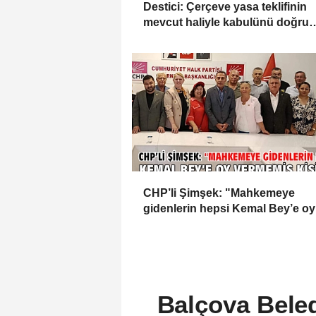
Destici: Çerçeve yasa teklifinin
mevcut haliyle kabulünü doğru
bulmuyoruz
CHP’li Şimşek: "Mahkemeye
gidenlerin hepsi Kemal Bey’e oy
vermemiş kişiler"
Balçova Bele