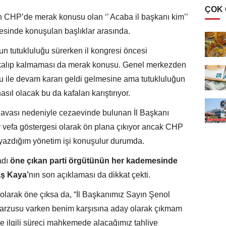
ÇOK
n CHP’de merak konusu olan ‘’ Acaba il başkanı kim’’
esinde konuşulan başlıklar arasında.
n tutukluluğu sürerken il kongresi öncesi
alıp kalmaması da merak konusu. Genel merkezden
u ile devam kararı geldi gelmesine ama tutukluluğun
sıl olacak bu da kafaları karıştırıyor.
 davası nedeniyle cezaevinde bulunan İl Başkanı
r vefa göstergesi olarak ön plana çıkıyor ancak CHP
 yazdığım yönetim işi konuşulur durumda.
adı
öne çıkan parti örgütünün her kademesinde
aş Kaya’
nın son açıklaması da dikkat çekti.
im olarak öne çıksa da, “İl Başkanımız Sayın Şenol
 arzusu varken benim karşısına aday olarak çıkmam
le ilgili süreci mahkemede alacağımız tahliye