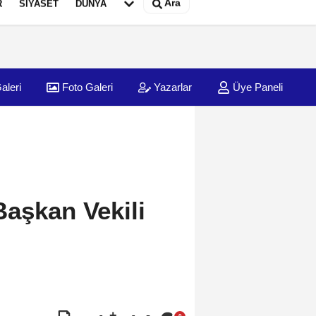
Ara
R
SİYASET
DÜNYA
aleri
Foto Galeri
Yazarlar
Üye Paneli
Başkan Vekili