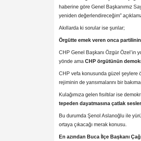
haberine göre Genel Başkanımız Say
yeniden değerlendireceğim” açıklama
Akıllarda ki sorular ise şunlar;
Örgütte emek veren onca partilini
CHP Genel Başkanı Özgür Özel’in yol a
yönde ama
CHP örgütünün demokra
CHP vefa konusunda güzel şeylere örn
rejiminin de yansımalarını bir bakı
Kulağımıza gelen fısıltılar ise demokra
tepeden dayatmasına çatlak sesler 
Bu durumda Şenol Aslanoğlu ile yürüme 
ortaya çıkacağı merak konusu.
En azından Buca İlçe Başkanı Ça