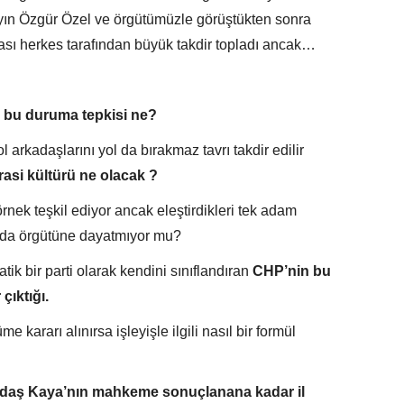
ın Özgür Özel ve örgütümüzle görüştükten sonra
sı herkes tarafından büyük takdir topladı ancak…
n bu duruma tepkisi ne?
rkadaşlarını yol da bırakmaz tavrı takdir edilir
si kültürü ne olacak ?
ek teşkil ediyor ancak eleştirdikleri tek adam
mada örgütüne dayatmıyor mu?
tik bir parti olarak kendini sınıflandıran
CHP’nin bu
çıktığı.
kararı alınırsa işleyişle ilgili nasıl bir formül
ğdaş Kaya’nın mahkeme sonuçlanana kadar il