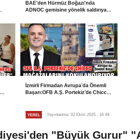
BAE'den Hürmüz Boğazı'nda
ADNOC gemisine yönelik saldırıya
kınama
İzmirli Firmadan Avrupa’da Önemli
Başarı:OFB A.Ş. Portekiz’de Chicco
Mağazalarını Kokulandırıyor
Yayınlanma: 02 Ekim 2025 - 16:49
YEREL
diyesi'den "Büyük Gurur" "