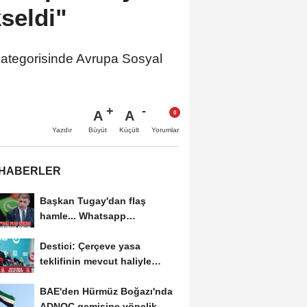
seldi"
kategorisinde Avrupa Sosyal
A
A
Büyüt
Küçült
Yazdır
Yorumlar
 HABERLER
Başkan Tugay'dan flaş
hamle... Whatsapp
grubundan ayrıldı
Destici: Çerçeve yasa
teklifinin mevcut haliyle
kabulünü doğru bulmuyoruz
BAE'den Hürmüz Boğazı'nda
ADNOC gemisine yönelik