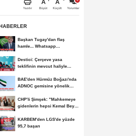
A
A
Büyüt
Küçült
Yazdır
Yorumlar
 HABERLER
Başkan Tugay'dan flaş
hamle... Whatsapp
grubundan ayrıldı
Destici: Çerçeve yasa
teklifinin mevcut haliyle
kabulünü doğru bulmuyoruz
BAE'den Hürmüz Boğazı'nda
ADNOC gemisine yönelik
saldırıya kınama
CHP’li Şimşek: "Mahkemeye
gidenlerin hepsi Kemal Bey’e
oy vermemiş...
KARBEM'den LGS'de yüzde
95,7 başarı