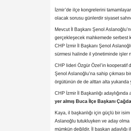
İzmir’de ilçe kongrelerini tamamlaya
olacak sorusu günlerdir siyaset sahn
Mevcut İl Başkanı Şenol Aslanoğlu’nu
gerçekleşecek mahkemede serbest k
CHP İzmir İl Başkanı Şenol Aslanoğl
sürmesi halinde il yönetiminde işler na
CHP lideri Özgür Özel’in kooperatif
Şenol Aslanoğlu’na sahip çıkması bi
örgütünün de de alttan alta yukarıda
CHP İzmir İl Başkanlığı adaylığında 
yer almış Buca İlçe Başkanı Çağd
Kaya, il başkanlığı için güçlü bir is
Aslanoğlu tutukluyken ve aday olma
mümkün değildir. İl başkan adaylığı i