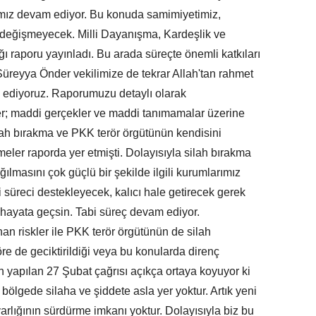
mız devam ediyor. Bu konuda samimiyetimiz,
, değişmeyecek. Milli Dayanışma, Kardeşlik ve
raporu yayınladı. Bu arada süreçte önemli katkıları
 Süreyya Önder vekilimize de tekrar Allah'tan rahmet
d ediyoruz. Raporumuzu detaylı olarak
r; maddi gerçekler ve maddi tanımamalar üzerine
silah bırakma ve PKK terör örgütünün kendisini
eler raporda yer etmişti. Dolayısıyla silah bırakma
ılmasını çok güçlü bir şekilde ilgili kurumlarımız
i süreci destekleyecek, kalıcı hale getirecek gerek
 hayata geçsin. Tabi süreç devam ediyor.
n riskler ile PKK terör örgütünün de silah
re de geciktirildiği veya bu konularda direnç
 yapılan 27 Şubat çağrısı açıkça ortaya koyuyor ki
u bölgede silaha ve şiddete asla yer yoktur. Artık yeni
arlığının sürdürme imkanı yoktur. Dolayısıyla biz bu