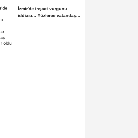
İzmir'de inşaat vurgunu
iddiası… Yüzlerce vatandaş
mağdur oldu