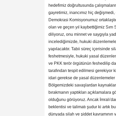
hedefimiz doğrultusunda çalışmaları
gayretimiz, inancımız hiç değişmedi
Demokrasi Komisyonumuz ortaklaştığı 
olan ve geçen yıl kaybettiğimiz Sırrı
diliyoruz, onu minnet ve saygıyla ya
incelediğimizde, hukuki düzenlemele
yapılacaktır. Tabii süreç içerisinde 
feshetmesiyle, hukuki yasal düzenlem
ve PKK terör örgütünün feshedilip dağ
tarafından tespit edilmesi gerekiyor k
idari gerekse de yasal düzenlemeler
Bölgemizdeki savaşlardan kaynaklana
bırakmanın yaptıkları açıklamalara gö
olduğunu görüyoruz. Ancak İmralı'dan
beklentisi ve talimatı şudur ki artık b
dünyada silah ve şiddet kavramının v