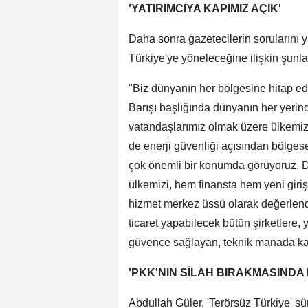
'YATIRIMCIYA KAPIMIZ AÇIK'
Daha sonra gazetecilerin sorularını 
Türkiye'ye yöneleceğine ilişkin şunlar
"Biz dünyanın her bölgesine hitap ediy
Barışı başlığında dünyanın her yerinde
vatandaşlarımız olmak üzere ülkemizin
de enerji güvenliği açısından bölgese
çok önemli bir konumda görüyoruz. D
ülkemizi, hem finansta hem yeni girişi
hizmet merkez üssü olarak değerlendi
ticaret yapabilecek bütün şirketlere,
güvence sağlayan, teknik manada kanu
'PKK'NIN SİLAH BIRAKMASIND
Abdullah Güler, 'Terörsüz Türkiye' süre