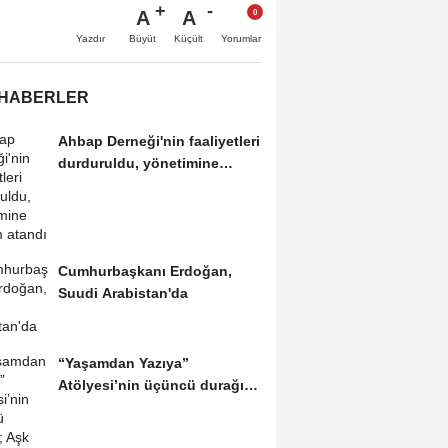
A
A
Büyüt
Küçült
Yazdır
Yorumlar
 HABERLER
Ahbap Derneği'nin faaliyetleri
durduruldu, yönetimine
kayyım atandı
Cumhurbaşkanı Erdoğan,
Suudi Arabistan'da
“Yaşamdan Yazıya”
Atölyesi’nin üçüncü durağı;
Aşk