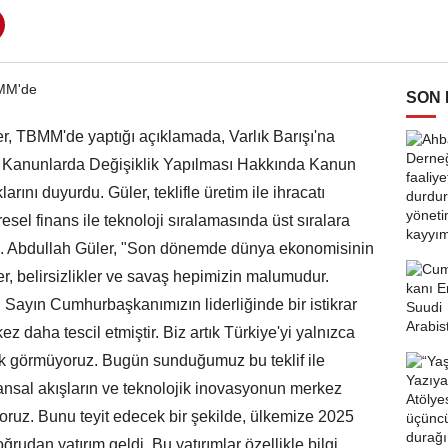
SON
r, TBMM'de yaptığı açıklamada, Varlık Barışı'na
azı Kanunlarda Değişiklik Yapılması Hakkında Kanun
rını duyurdu. Güler, teklifle üretim ile ihracatı
esel finans ile teknoloji sıralamasında üst sıralara
di. Abdullah Güler, "Son dönemde dünya ekonomisinin
ler, belirsizlikler ve savaş hepimizin malumudur.
, Sayın Cumhurbaşkanımızın liderliğinde bir istikrar
z daha tescil etmiştir. Biz artık Türkiye'yi yalnızca
rak görmüyoruz. Bugün sunduğumuz bu teklif ile
inansal akışların ve teknolojik inovasyonun merkez
oruz. Bunu teyit edecek bir şekilde, ülkemize 2025
ğrudan yatırım geldi. Bu yatırımlar özellikle bilgi