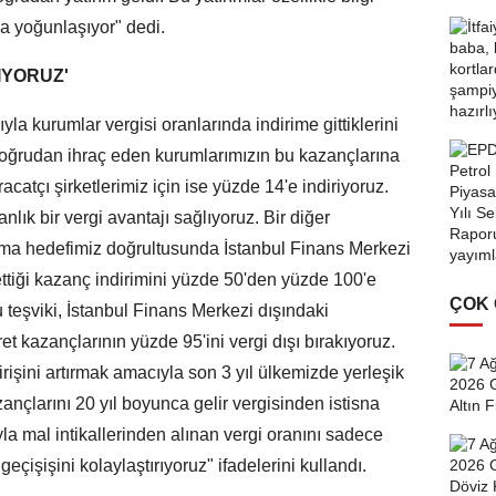
nda yoğunlaşıyor" dedi.
IYORUZ'
la kurumlar vergisi oranlarında indirime gittiklerini
ı doğrudan ihraç eden kurumlarımızın bu kazançlarına
acatçı şirketlerimiz için ise yüzde 14'e indiriyoruz.
lık bir vergi avantajı sağlıyoruz. Bir diğer
olma hedefimiz doğrultusunda İstanbul Finans Merkezi
 ettiği kazanç indirimini yüzde 50'den yüzde 100'e
ÇOK
 teşviki, İstanbul Finans Merkezi dışındaki
et kazançlarının yüzde 95'ini vergi dışı bırakıyoruz.
girişini artırmak amacıyla son 3 yıl ülkemizde yerleşik
zançlarını 20 yıl boyunca gelir vergisinden istisna
yla mal intikallerinden alınan vergi oranını sadece
çişişini kolaylaştırıyoruz" ifadelerini kullandı.