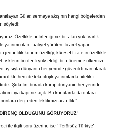
yanıtlayan Güler, sermaye akışının hangi bölgelerden
ı söyledi:
oruz. Özellikle belirlediğimiz bir alan yok. Varlık
 yatırımı olan, faaliyet yürüten, ticaret yapan
 jeopolitik konum özelliği; küresel ticaretin özellikle
l risklerin bu denli yükseldiği bir dönemde ülkemizi
olayısıyla dünyanın her yerinde güvenli liman olarak
mcilikte hem de teknolojik yatırımlarda nitelikli
rdik. Şirketini burada kurup dünyanın her yerinde
 yatırımcıya kapımız açık. Bu konularda da onlara
nlara derç eden teklifimizi arz ettik."
A DİRENÇ OLDUĞUNU GÖRÜYORUZ'
ci ile ilgili soru üzerine ise "'Terörsüz Türkiye'