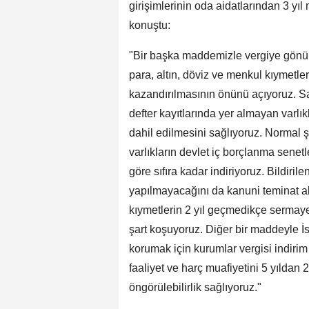
girişimlerinin oda aidatlarından 3 yıl
konuştu:
"Bir başka maddemizle vergiye gönül
para, altın, döviz ve menkul kıymet
kazandırılmasının önünü açıyoruz. Sa
defter kayıtlarında yer almayan varlı
dahil edilmesini sağlıyoruz. Normal ş
varlıkların devlet iç borçlanma senet
göre sıfıra kadar indiriyoruz. Bildirile
yapılmayacağını da kanuni teminat al
kıymetlerin 2 yıl geçmedikçe sermay
şart koşuyoruz. Diğer bir maddeyle İ
korumak için kurumlar vergisi indirim
faaliyet ve harç muafiyetini 5 yıldan 
öngörülebilirlik sağlıyoruz."