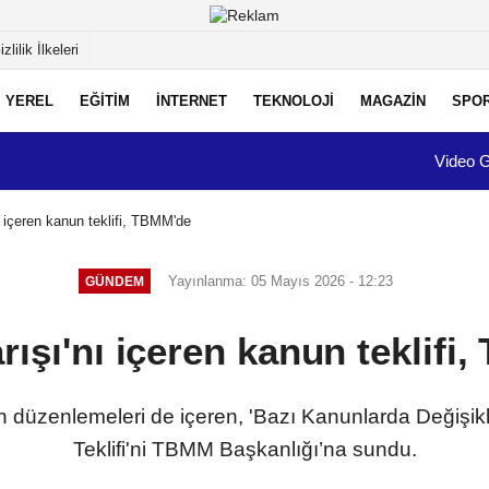
izlilik İlkeleri
YEREL
EĞİTİM
İNTERNET
TEKNOLOJİ
MAGAZİN
SPO
Video G
ı içeren kanun teklifi, TBMM'de
Yayınlanma: 05 Mayıs 2026 - 12:23
GÜNDEM
arışı'nı içeren kanun teklifi
işkin düzenlemeleri de içeren, 'Bazı Kanunlarda Değiş
Teklifi'ni TBMM Başkanlığı’na sundu.