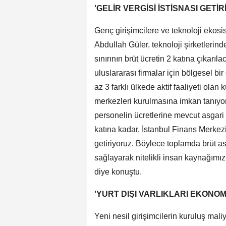
'GELİR VERGİSİ İSTİSNASI GETİ
Genç girişimcilere ve teknoloji ekos
Abdullah Güler, teknoloji şirketlerind
sınırının brüt ücretin 2 katına çıkarıl
uluslararası firmalar için bölgesel b
az 3 farklı ülkede aktif faaliyeti olan
merkezleri kurulmasına imkan tanıyor
personelin ücretlerine mevcut asgari ü
katına kadar, İstanbul Finans Merkezi
getiriyoruz. Böylece toplamda brüt asg
sağlayarak nitelikli insan kaynağımız 
diye konuştu.
'YURT DIŞI VARLIKLARI EKONO
Yeni nesil girişimcilerin kuruluş mal