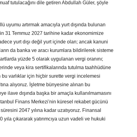
 muaf tutulacağını dile getiren Abdullah Güler, şöyle
lü uyumu artırmak amacıyla yurt dışında bulunan
lerin 31 Temmuz 2027 tarihine kadar ekonomimize
dece yurt dışı değil yurt içinde olan; ancak kanuni
kların da banka ve aracı kurumlara bildirilerek sisteme
artlarda yüzde 5 olarak uygulanan vergi oranını;
lerinde veya kira sertifikalarında tutulma taahhüdüne
n bu varlıklar için hiçbir surette vergi incelemesi
tına alıyoruz. İşletme bünyesine alınan bu
eye ilave dışında başka bir amaçla kullanılmamasını
stanbul Finans Merkezi'nin küresel rekabet gücünü
 süresini 2047 yılına kadar uzatıyoruz. Finansal
20 yıla çıkararak yatırımcıya uzun vadeli ve hukuki