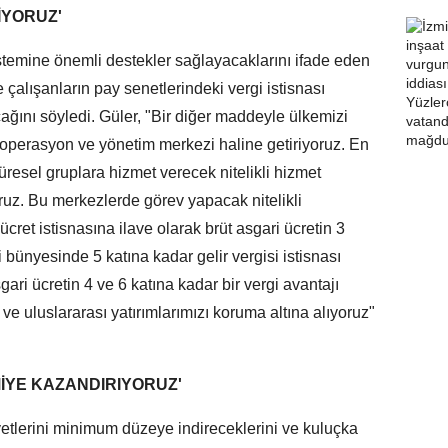
RİYORUZ'
istemine önemli destekler sağlayacaklarını ifade eden
e çalışanların pay senetlerindeki vergi istisnası
acağını söyledi. Güler, "Bir diğer maddeyle ülkemizi
ir operasyon ve yönetim merkezi haline getiriyoruz. En
 küresel gruplara hizmet verecek nitelikli hizmet
uz. Bu merkezlerde görev yapacak nitelikli
cret istisnasına ilave olarak brüt asgari ücretin 3
 bünyesinde 5 katına kadar gelir vergisi istisnası
ari ücretin 4 ve 6 katına kadar bir vergi avantajı
ve uluslararası yatırımlarımızı koruma altına alıyoruz"
MİYE KAZANDIRIYORUZ'
iyetlerini minimum düzeye indireceklerini ve kuluçka