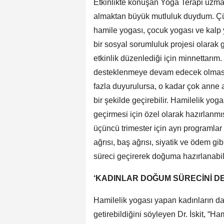
Etkinlikte konuşan Yoga Terapi uzmanı 
almaktan büyük mutluluk duydum. Çü
hamile yogası, çocuk yogası ve kalp
bir sosyal sorumluluk projesi olarak 
etkinlik düzenlediği için minnettarım
desteklenmeye devam edecek olması s
fazla duyurulursa, o kadar çok anne 
bir şekilde geçirebilir. Hamilelik yog
geçirmesi için özel olarak hazırlanmış 
üçüncü trimester için ayrı programlar
ağrısı, baş ağrısı, siyatik ve ödem g
süreci geçirerek doğuma hazırlanabili
‘KADINLAR DOĞUM SÜRECİNİ D
Hamilelik yogası yapan kadınların da
getirebildiğini söyleyen Dr. İskit, “Ha