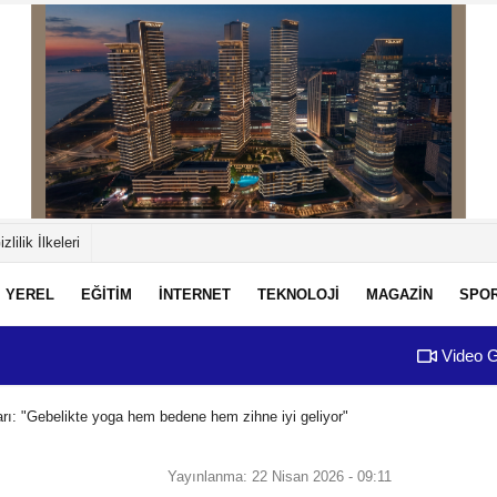
izlilik İlkeleri
YEREL
EĞİTİM
İNTERNET
TEKNOLOJİ
MAGAZİN
SPO
Video G
ı: "Gebelikte yoga hem bedene hem zihne iyi geliyor"
Yayınlanma: 22 Nisan 2026 - 09:11
SAĞLIK