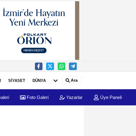
Ara
R
SİYASET
DÜNYA
aleri
Foto Galeri
Yazarlar
Üye Paneli