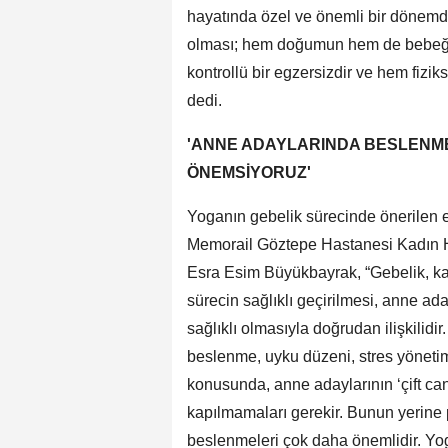
hayatında özel ve önemli bir dönemdir
olması; hem doğumun hem de bebeğin s
kontrollü bir egzersizdir ve hem fizi
dedi.
'ANNE ADAYLARINDA BESLENME
ÖNEMSİYORUZ'
Yoganın gebelik sürecinde önerilen e
Memorail Göztepe Hastanesi Kadın Has
Esra Esim Büyükbayrak, “Gebelik, ka
sürecin sağlıklı geçirilmesi, anne 
sağlıklı olmasıyla doğrudan ilişkilid
beslenme, uyku düzeni, stres yöneti
konusunda, anne adaylarının ‘çift can
kapılmamaları gerekir. Bunun yerine p
beslenmeleri çok daha önemlidir. Yo