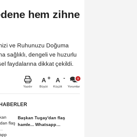
edene hem zihne
ninizi ve Ruhunuzu Doğuma
aha sağlıklı, dengeli ve huzurlu
l faydalarına dikkat çekildi.
A
A
Büyüt
Küçült
Yazdır
Yorumlar
 HABERLER
Başkan Tugay'dan flaş
hamle... Whatsapp
grubundan ayrıldı