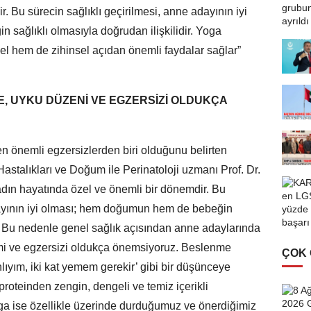
. Bu sürecin sağlıklı geçirilmesi, anne adayının iyi
ağlıklı olmasıyla doğrudan ilişkilidir. Yoga
ksel hem de zihinsel açıdan önemli faydalar sağlar”
, UYKU DÜZENİ VE EGZERSİZİ OLDUKÇA
n önemli egzersizlerden biri olduğunu belirten
talıkları ve Doğum ile Perinatoloji uzmanı Prof. Dr.
dın hayatında özel ve önemli bir dönemdir. Bu
adayının iyi olması; hem doğumun hem de bebeğin
ir. Bu nedenle genel sağlık açısından anne adaylarında
mi ve egzersizi oldukça önemsiyoruz. Beslenme
ÇOK
lıyım, iki kat yemem gerekir’ gibi bir düşünceye
roteinden zengin, dengeli ve temiz içerikli
ga ise özellikle üzerinde durduğumuz ve önerdiğimiz