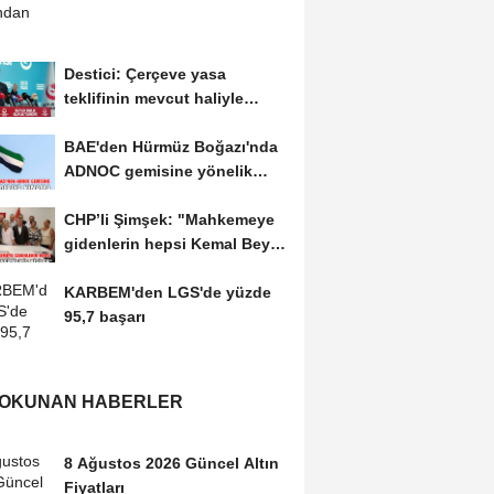
Destici: Çerçeve yasa
teklifinin mevcut haliyle
kabulünü doğru bulmuyoruz
BAE'den Hürmüz Boğazı'nda
ADNOC gemisine yönelik
saldırıya kınama
CHP’li Şimşek: "Mahkemeye
gidenlerin hepsi Kemal Bey’e
oy vermemiş...
KARBEM'den LGS'de yüzde
95,7 başarı
 OKUNAN HABERLER
8 Ağustos 2026 Güncel Altın
Fiyatları