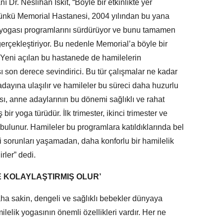
Dr. Neslihan İskit, “Böyle bir etkinlikte yer
nkü Memorial Hastanesi, 2004 yılından bu yana
 yogası programlarını sürdürüyor ve bunu tamamen
gerçekleştiriyor. Bu nedenle Memorial’a böyle bir
. Yeni açılan bu hastanede de hamilelerin
on derece sevindirici. Bu tür çalışmalar ne kadar
adayına ulaşılır ve hamileler bu süreci daha huzurlu
ası, anne adaylarının bu dönemi sağlıklı ve rahat
bir yoga türüdür. İlk trimester, ikinci trimester ve
 bulunur. Hamileler bu programlara katıldıklarında bel
ibi sorunları yaşamadan, daha konforlu bir hamilelik
rler” dedi.
E KOLAYLAŞTIRMIŞ OLUR’
ha sakin, dengeli ve sağlıklı bebekler dünyaya
milelik yogasının önemli özellikleri vardır. Her ne