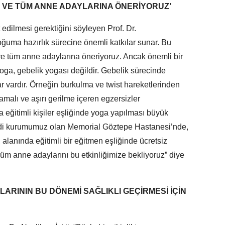
R VE TÜM ANNE ADAYLARINA ÖNERİYORUZ’
 edilmesi gerektiğini söyleyen Prof. Dr.
ğuma hazırlık sürecine önemli katkılar sunar. Bu
ve tüm anne adaylarına öneriyoruz. Ancak önemli bir
oga, gebelik yogası değildir. Gebelik sürecinde
r vardır. Örneğin burkulma ve twist hareketlerinden
mamalı ve aşırı gerilme içeren egzersizler
 eğitimli kişiler eşliğinde yoga yapılması büyük
di kurumumuz olan Memorial Göztepe Hastanesi’nde,
alanında eğitimli bir eğitmen eşliğinde ücretsiz
 Tüm anne adaylarını bu etkinliğimize bekliyoruz” diye
LARININ BU DÖNEMİ SAĞLIKLI GEÇİRMESİ İÇİN