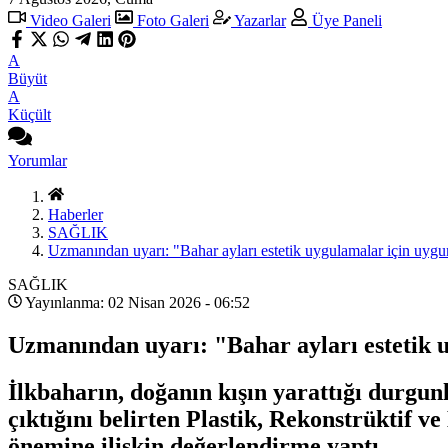
Video Galeri
Foto Galeri
Yazarlar
Üye Paneli
A
Büyüt
A
Küçült
Yorumlar
Haberler
SAĞLIK
Uzmanından uyarı: "Bahar ayları estetik uygulamalar için uyg
SAĞLIK
Yayınlanma: 02 Nisan 2026 - 06:52
Uzmanından uyarı: "Bahar ayları estetik 
İlkbaharın, doğanın kışın yarattığı durgunl
çıktığını belirten Plastik, Rekonstrüktif 
önemine ilişkin değerlendirme yaptı.