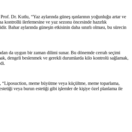
 Prof. Dr. Kutlu, “Yaz aylarında güneş ışınlarının yoğunluğu artar ve
ha kontrollü ilerlemesine ve yaz sezonu öncesinde hazırlık
r. Bahar aylarında güneşin etkisinin daha sınırlı olması, bu sürecin
çısından da uygun bir zaman dilimi sunar. Bu dönemde cerrah seçimi
rmak, dengeli beslenmek ve gerekli durumlarda kilo kontrolü sağlamak,
di.
utlu, “Liposuction, meme büyütme veya küçültme, meme toparlama,
etiği veya burun estetiği gibi işlemler de kişiye özel planlama ile