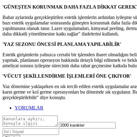
'GÜNEŞTEN KORUNMAK DAHA FAZLA DİKKAT GEREKT
Bahar aylarında gerçekleştirilen estetik işlemlerin ardından iyileşme 
bazı estetik uygulamalar sonrasında güneşten korunmak daha fazla dikk
yapılmasına olanak tanır. Lazer uygulamaları, kimyasal peeling, derma
daha dikkatli yönetilmesine katkı sağlar" ifadelerini kullandı.
'YAZ SEZONU ÖNCESİ PLANLAMA YAPILABİLİR'
Estetik girişimlerin yalnızca cerrahi bir işlemden ibaret olmadığını b
yapmak, planlanan operasyon hakkında detaylı bilgi edinmek ve beklen
ameliyat sonrası iyileşme sürecinin daha rahat geçmesine katkıda bulun
'VÜCUT ŞEKİLLENDİRME İŞLEMLERİ ÖNE ÇIKIYOR'
Yaz dönemine yaklaşırken en sık tercih edilen estetik uygulamalar a
karın germe ve kol germe operasyonları bu dönemde sık uygulanır. Bunu
gerçekleştirilebilir" diye konuştu.
YORUMLAR