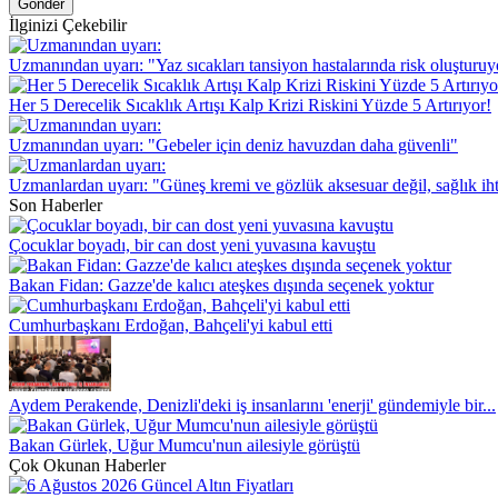
Gönder
İlginizi Çekebilir
Uzmanından uyarı: "Yaz sıcakları tansiyon hastalarında risk oluşturuy
Her 5 Derecelik Sıcaklık Artışı Kalp Krizi Riskini Yüzde 5 Artırıyor!
Uzmanından uyarı: "Gebeler için deniz havuzdan daha güvenli"
Uzmanlardan uyarı: "Güneş kremi ve gözlük aksesuar değil, sağlık iht
Son Haberler
Çocuklar boyadı, bir can dost yeni yuvasına kavuştu
Bakan Fidan: Gazze'de kalıcı ateşkes dışında seçenek yoktur
Cumhurbaşkanı Erdoğan, Bahçeli'yi kabul etti
Aydem Perakende, Denizli'deki iş insanlarını 'enerji' gündemiyle bir...
Bakan Gürlek, Uğur Mumcu'nun ailesiyle görüştü
Çok Okunan Haberler