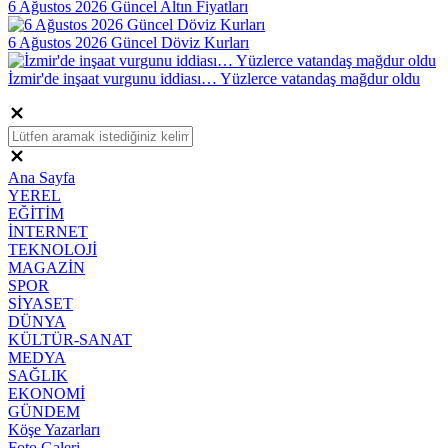
6 Ağustos 2026 Güncel Altın Fiyatları
6 Ağustos 2026 Güncel Döviz Kurları
İzmir'de inşaat vurgunu iddiası… Yüzlerce vatandaş mağdur oldu
Ana Sayfa
YEREL
EĞİTİM
İNTERNET
TEKNOLOJİ
MAGAZİN
SPOR
SİYASET
DÜNYA
KÜLTÜR-SANAT
MEDYA
SAĞLIK
EKONOMİ
GÜNDEM
Köşe Yazarları
Foto Galeri