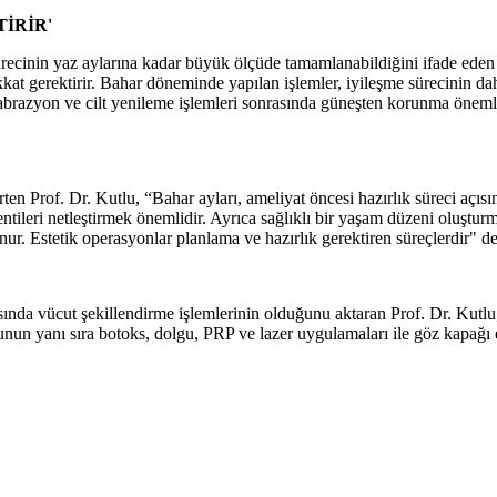
İRİR'
sürecinin yaz aylarına kadar büyük ölçüde tamamlanabildiğini ifade eden
at gerektirir. Bahar döneminde yapılan işlemler, iyileşme sürecinin da
brazyon ve cilt yenileme işlemleri sonrasında güneşten korunma önemlidi
elirten Prof. Dr. Kutlu, “Bahar ayları, ameliyat öncesi hazırlık süreci a
tileri netleştirmek önemlidir. Ayrıca sağlıklı bir yaşam düzeni oluştu
ur. Estetik operasyonlar planlama ve hazırlık gerektiren süreçlerdir" de
rasında vücut şekillendirme işlemlerinin olduğunu aktaran Prof. Dr. K
n yanı sıra botoks, dolgu, PRP ve lazer uygulamaları ile göz kapağı est