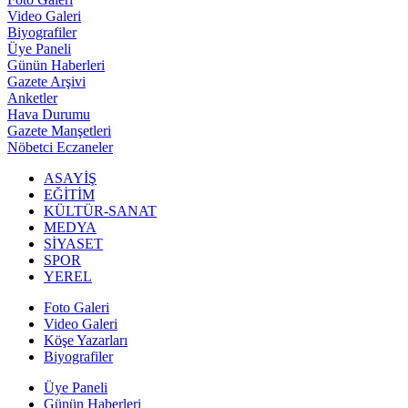
Video Galeri
Biyografiler
Üye Paneli
Günün Haberleri
Gazete Arşivi
Anketler
Hava Durumu
Gazete Manşetleri
Nöbetci Eczaneler
ASAYİŞ
EĞİTİM
KÜLTÜR-SANAT
MEDYA
SİYASET
SPOR
YEREL
Foto Galeri
Video Galeri
Köşe Yazarları
Biyografiler
Üye Paneli
Günün Haberleri