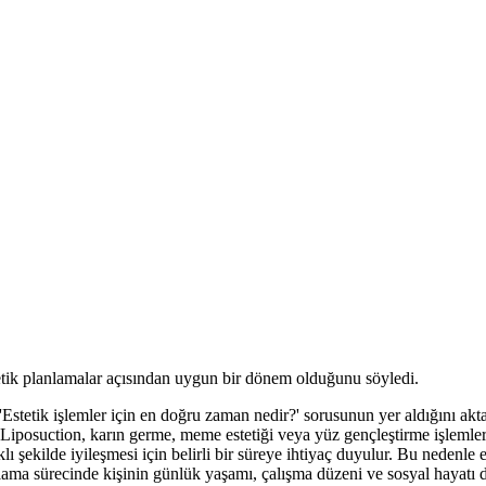
etik planlamalar açısından uygun bir dönem olduğunu söyledi.
a 'Estetik işlemler için en doğru zaman nedir?' sorusunun yer aldığını ak
Liposuction, karın germe, meme estetiği veya yüz gençleştirme işlemler
ı şekilde iyileşmesi için belirli bir süreye ihtiyaç duyulur. Bu nedenle e
anlama sürecinde kişinin günlük yaşamı, çalışma düzeni ve sosyal hayat