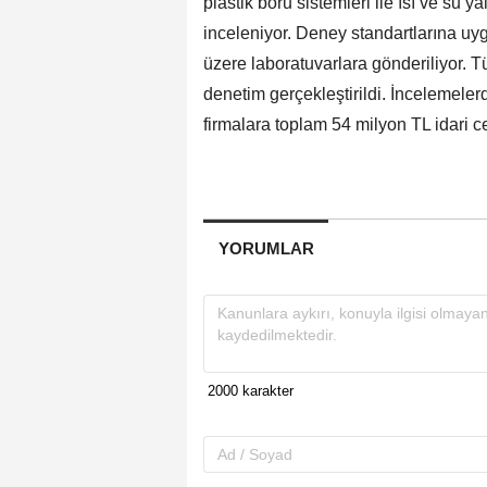
plastik boru sistemleri ile ısı ve su 
inceleniyor. Deney standartlarına uy
üzere laboratuvarlara gönderiliyor. Tü
denetim gerçekleştirildi. İncelemelerd
firmalara toplam 54 milyon TL idari 
YORUMLAR