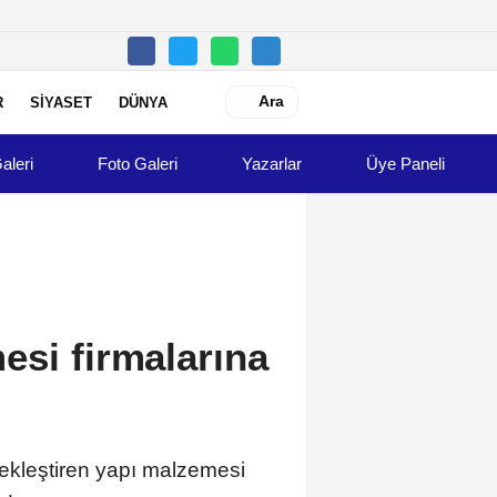
Ara
R
SİYASET
DÜNYA
aleri
Foto Galeri
Yazarlar
Üye Paneli
esi firmalarına
rçekleştiren yapı malzemesi