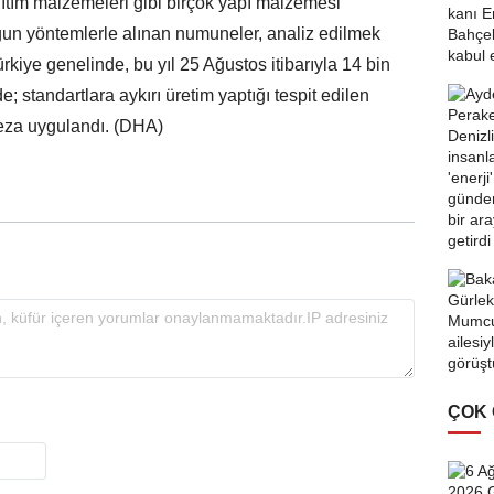
yalıtım malzemeleri gibi birçok yapı malzemesi
gun yöntemlerle alınan numuneler, analiz edilmek
rkiye genelinde, bu yıl 25 Ağustos itibarıyla 14 bin
e; standartlara aykırı üretim yaptığı tespit edilen
ceza uygulandı. (DHA)
ÇOK