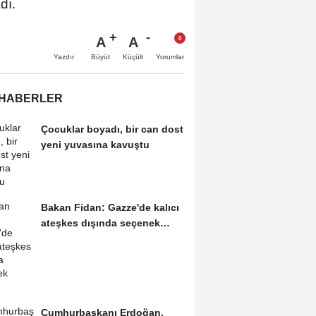
dı.
A
A
Büyüt
Küçült
Yazdır
Yorumlar
 HABERLER
Çocuklar boyadı, bir can dost
yeni yuvasına kavuştu
Bakan Fidan: Gazze'de kalıcı
ateşkes dışında seçenek
yoktur
Cumhurbaşkanı Erdoğan,