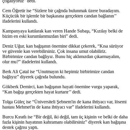
çoğalıyoruz” dedi.
Cem Öğretir ise “Sizlere bir çağrıda bulunmak üzere buradayım.
Küçücük bir işlemle bir başkasına gerçekten candan bağlanın’’
ifadelerini kullandı.
Kampanyaya katılarak kan veren Hande Subaşı, “Kızılay belki de
bizim en eski kurumlarımızdan biri” dedi.
Deniz Uğur, kan bağışının önemine dikkat çekerek, “Kısa sürüyor
ve güvenle kan verebilirsiniz. Çok insana umut olabiliriz.
Birbirimize candan bağlıyız. Bunu hiç aklımızdan çıkarmayalım,
olur mu?” ifadelerini kullandı.
Berk Ali Çatal ise “Unutmayın ki hepimiz birbirimize candan
bağlıyız” diyerek çağrıda bulundu.
Gökberk Demirci, kan bağışının hayati önemine vurgu yaparak,
“Kan bağışı gerçekten hayat kurtarır’’ dedi.
Tolga Güleç ise “Üniversiteli Şebnem'in de kana ihtiyacı var, lösemi
hastası Mehmet'in de kana ihtiyacı var” ifadelerini kullandı.
Burcu Kıratlı ise “Bir değil, iki değil, tam üç kişinin ve belki de daha
fazla kişinin hayatının kahramanı olabilirsiniz” diyerek kan bağışına
destek çağrısı yaptı.