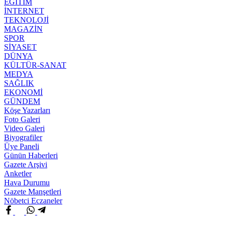
EĞİTİM
İNTERNET
TEKNOLOJİ
MAGAZİN
SPOR
SİYASET
DÜNYA
KÜLTÜR-SANAT
MEDYA
SAĞLIK
EKONOMİ
GÜNDEM
Köşe Yazarları
Foto Galeri
Video Galeri
Biyografiler
Üye Paneli
Günün Haberleri
Gazete Arşivi
Anketler
Hava Durumu
Gazete Manşetleri
Nöbetci Eczaneler