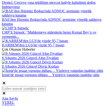
Destici: Çerçeve yasa teklifinin mevcut haliyle kabulünü doğru
bulmuyoruz
BAE'den Hürmüz Boğazı'nda ADNOC gemisine yönelik saldırıya
kınama
CHP’li Şimşek: "Mahkemeye gidenlerin hepsi Kemal Bey’e oy
vermemiş...
KARBEM'den LGS'de yüzde 95,7 başarı
Çok Okunan Haberler
8 Ağustos 2026 Güncel Altın Fiyatları
8 Ağustos 2026 Güncel Döviz Kurları
İzmir'de inşaat vurgunu iddiası… Yüzlerce vatandaş mağdur oldu
Ana Sayfa
YEREL