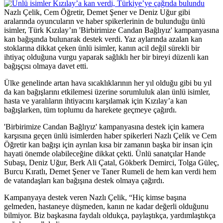
Nazlı Çelik, Cem Öğretir, Demet Şener ve Deniz Uğur gibi
aralarında oyuncuların ve haber spikerlerinin de bulunduğu ünlü
isimler, Türk Kızılay’ın 'Birbirimize Candan Bağlıyız' kampanyasına
kan bağışında bulunarak destek verdi. Yaz aylarında azalan kan
stoklarına dikkat çeken ünlü isimler, kanın acil değil sürekli bir
ihtiyaç olduğuna vurgu yaparak sağlıklı her bir bireyi düzenli kan
bağışçısı olmaya davet etti.
Ülke genelinde artan hava sıcaklıklarının her yıl olduğu gibi bu yıl
da kan bağışlarını etkilemesi üzerine sorumluluk alan ünlü isimler,
hasta ve yaralıların ihtiyacını karşılamak için Kızılay’a kan
bağışlarken, tüm toplumu da harekete geçmeye çağırdı.
'Birbirimize Candan Bağlıyız' kampanyasına destek için kamera
karşısına geçen ünlü isimlerden haber spikerleri Nazlı Çelik ve Cem
Öğretir kan bağışı için ayrılan kısa bir zamanın başka bir insan için
hayati önemde olabileceğine dikkat çekti. Ünlü sanatçılar Hande
Subaşı, Deniz Uğur, Berk Ali Çatal, Gökberk Demirci, Tolga Güleç,
Burcu Kıratlı, Demet Şener ve Taner Rumeli de hem kan verdi hem
de vatandaşları kan bağışına destek olmaya çağırdı.
Kampanyaya destek veren Nazlı Çelik, “Hiç kimse başına
gelmeden, hastaneye düşmeden, kanın ne kadar değerli olduğunu
bilmiyor. Biz başkasına faydalı oldukça, paylaştıkça, yardımlaştıkça