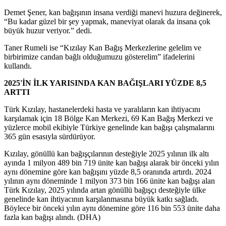
Demet Şener, kan bağışının insana verdiği manevi huzura değinerek,
“Bu kadar güzel bir şey yapmak, maneviyat olarak da insana çok
büyük huzur veriyor.” dedi.
Taner Rumeli ise “Kızılay Kan Bağış Merkezlerine gelelim ve
birbirimize candan bağlı olduğumuzu gösterelim” ifadelerini
kullandı.
2025'İN İLK YARISINDA KAN BAĞIŞLARI YÜZDE 8,5
ARTTI
Türk Kızılay, hastanelerdeki hasta ve yaralıların kan ihtiyacını
karşılamak için 18 Bölge Kan Merkezi, 69 Kan Bağış Merkezi ve
yüzlerce mobil ekibiyle Türkiye genelinde kan bağışı çalışmalarını
365 gün esasıyla sürdürüyor.
Kızılay, gönüllü kan bağışçılarının desteğiyle 2025 yılının ilk altı
ayında 1 milyon 489 bin 719 ünite kan bağışı alarak bir önceki yılın
aynı dönemine göre kan bağışını yüzde 8,5 oranında artırdı. 2024
yılının aynı döneminde 1 milyon 373 bin 166 ünite kan bağışı alan
Türk Kızılay, 2025 yılında artan gönüllü bağışçı desteğiyle ülke
genelinde kan ihtiyacının karşılanmasına büyük katkı sağladı.
Böylece bir önceki yılın aynı dönemine göre 116 bin 553 ünite daha
fazla kan bağışı alındı. (DHA)