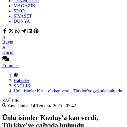
TEKNOLOJİ
MAGAZİN
SPOR
SİYASET
DÜNYA
A
Büyüt
A
Küçült
Yorumlar
Haberler
SAĞLIK
Ünlü isimler Kızılay'a kan verdi, Türkiye'ye çağrıda bulundu
SAĞLIK
Yayınlanma: 14 Temmuz 2025 - 07:47
Ünlü isimler Kızılay'a kan verdi,
Türkiye'ye çağrıda bulundu