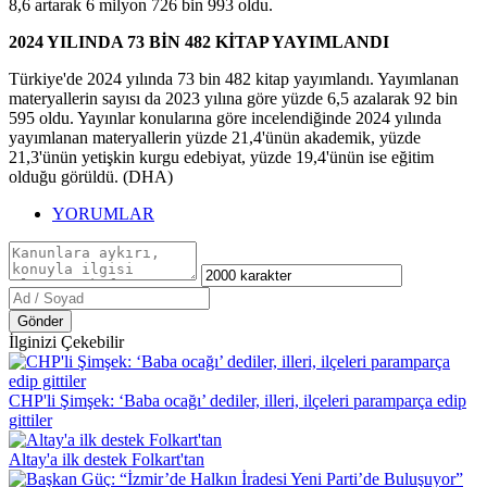
8,6 artarak 6 milyon 726 bin 993 oldu.
2024 YILINDA 73 BİN 482 KİTAP YAYIMLANDI
Türkiye'de 2024 yılında 73 bin 482 kitap yayımlandı. Yayımlanan
materyallerin sayısı da 2023 yılına göre yüzde 6,5 azalarak 92 bin
595 oldu. Yayınlar konularına göre incelendiğinde 2024 yılında
yayımlanan materyallerin yüzde 21,4'ünün akademik, yüzde
21,3'ünün yetişkin kurgu edebiyat, yüzde 19,4'ünün ise eğitim
olduğu görüldü. (DHA)
YORUMLAR
Gönder
İlginizi Çekebilir
CHP'li Şimşek: ‘Baba ocağı’ dediler, illeri, ilçeleri paramparça edip
gittiler
Altay'a ilk destek Folkart'tan