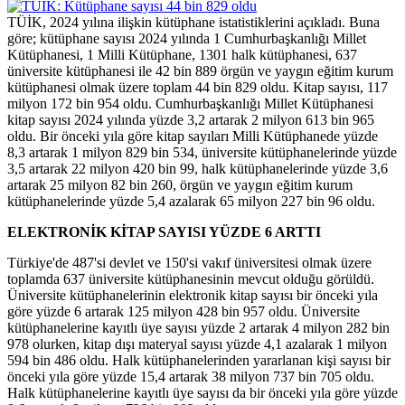
TÜİK, 2024 yılına ilişkin kütüphane istatistiklerini açıkladı. Buna
göre; kütüphane sayısı 2024 yılında 1 Cumhurbaşkanlığı Millet
Kütüphanesi, 1 Milli Kütüphane, 1301 halk kütüphanesi, 637
üniversite kütüphanesi ile 42 bin 889 örgün ve yaygın eğitim kurum
kütüphanesi olmak üzere toplam 44 bin 829 oldu. Kitap sayısı, 117
milyon 172 bin 954 oldu. Cumhurbaşkanlığı Millet Kütüphanesi
kitap sayısı 2024 yılında yüzde 3,2 artarak 2 milyon 613 bin 965
oldu. Bir önceki yıla göre kitap sayıları Milli Kütüphanede yüzde
8,3 artarak 1 milyon 829 bin 534, üniversite kütüphanelerinde yüzde
3,5 artarak 22 milyon 420 bin 99, halk kütüphanelerinde yüzde 3,6
artarak 25 milyon 82 bin 260, örgün ve yaygın eğitim kurum
kütüphanelerinde yüzde 5,4 azalarak 65 milyon 227 bin 96 oldu.
ELEKTRONİK KİTAP SAYISI YÜZDE 6 ARTTI
Türkiye'de 487'si devlet ve 150'si vakıf üniversitesi olmak üzere
toplamda 637 üniversite kütüphanesinin mevcut olduğu görüldü.
Üniversite kütüphanelerinin elektronik kitap sayısı bir önceki yıla
göre yüzde 6 artarak 125 milyon 428 bin 957 oldu. Üniversite
kütüphanelerine kayıtlı üye sayısı yüzde 2 artarak 4 milyon 282 bin
978 olurken, kitap dışı materyal sayısı yüzde 4,1 azalarak 1 milyon
594 bin 486 oldu. Halk kütüphanelerinden yararlanan kişi sayısı bir
önceki yıla göre yüzde 15,4 artarak 38 milyon 737 bin 705 oldu.
Halk kütüphanelerine kayıtlı üye sayısı da bir önceki yıla göre yüzde