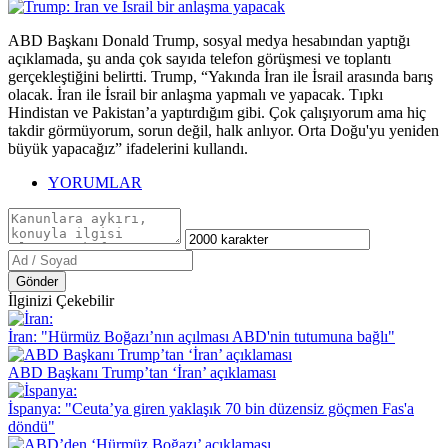
ABD Başkanı Donald Trump, sosyal medya hesabından yaptığı
açıklamada, şu anda çok sayıda telefon görüşmesi ve toplantı
gerçekleştiğini belirtti. Trump, “Yakında İran ile İsrail arasında barış
olacak. İran ile İsrail bir anlaşma yapmalı ve yapacak. Tıpkı
Hindistan ve Pakistan’a yaptırdığım gibi. Çok çalışıyorum ama hiç
takdir görmüyorum, sorun değil, halk anlıyor. Orta Doğu'yu yeniden
büyük yapacağız” ifadelerini kullandı.
YORUMLAR
Gönder
İlginizi Çekebilir
İran: "Hürmüz Boğazı’nın açılması ABD'nin tutumuna bağlı"
ABD Başkanı Trump’tan ‘İran’ açıklaması
İspanya: "Ceuta’ya giren yaklaşık 70 bin düzensiz göçmen Fas'a
döndü"