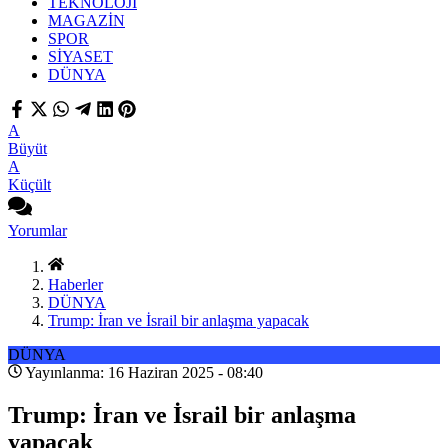
TEKNOLOJİ
MAGAZİN
SPOR
SİYASET
DÜNYA
A
Büyüt
A
Küçült
Yorumlar
Haberler
DÜNYA
Trump: İran ve İsrail bir anlaşma yapacak
DÜNYA
Yayınlanma: 16 Haziran 2025 - 08:40
Trump: İran ve İsrail bir anlaşma
yapacak