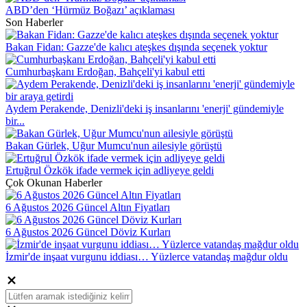
ABD’den ‘Hürmüz Boğazı’ açıklaması
Son Haberler
Bakan Fidan: Gazze'de kalıcı ateşkes dışında seçenek yoktur
Cumhurbaşkanı Erdoğan, Bahçeli'yi kabul etti
Aydem Perakende, Denizli'deki iş insanlarını 'enerji' gündemiyle
bir...
Bakan Gürlek, Uğur Mumcu'nun ailesiyle görüştü
Ertuğrul Özkök ifade vermek için adliyeye geldi
Çok Okunan Haberler
6 Ağustos 2026 Güncel Altın Fiyatları
6 Ağustos 2026 Güncel Döviz Kurları
İzmir'de inşaat vurgunu iddiası… Yüzlerce vatandaş mağdur oldu