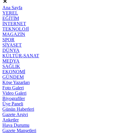
Ana Sayfa
YEREL
EĞİTİM
İNTERNET
TEKNOLOJİ
MAGAZİN
SPOR
SİYASET
DÜNYA
KÜLTÜR-SANAT
MEDYA
SAĞLIK
EKONOMİ
GÜNDEM
Köşe Yazarları
Foto Galeri
Video Galeri
Biyografiler
Üye Paneli
Günün Haberleri
Gazete Arşivi
Anketler
Hava Durumu
Gazete Manşetleri