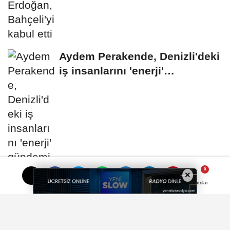
Aydem Perakende, Denizli'deki
iş insanlarını 'enerji'
gündemiyle bir...
×
Yorumlar
Bakan Gürlek, Uğur