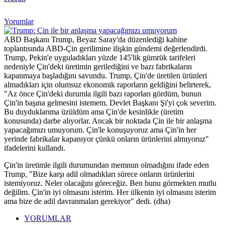
Yorumlar
ABD Başkanı Trump, Beyaz Saray'da düzenlediği kabine
toplantısında ABD-Çin gerilimine ilişkin gündemi değerlendirdi.
Trump, Pekin'e uyguladıkları yüzde 145'lik gümrük tarifeleri
nedeniyle Çin'deki üretimin gerilediğini ve bazı fabrikaların
kapanmaya başladığını savundu. Trump, Çin'de üretilen ürünleri
almadıkları için olumsuz ekonomik raporların geldiğini belirterek,
"Az önce Çin'deki durumla ilgili bazı raporları gördüm, bunun
Çin'in başına gelmesini istemem. Devlet Başkanı Şi'yi çok severim.
Bu duyduklarıma üzüldüm ama Çin'de kesinlikle (üretim
konusunda) darbe alıyorlar. Ancak bir noktada Çin ile bir anlaşma
yapacağımızı umuyorum. Çin'le konuşuyoruz ama Çin'in her
yerinde fabrikalar kapanıyor çünkü onların ürünlerini almıyoruz"
ifadelerini kullandı.
Çin'in üretimle ilgili durumundan memnun olmadığını ifade eden
Trump, "Bize karşı adil olmadıkları sürece onların ürünlerini
istemiyoruz. Neler olacağını göreceğiz. Ben bunu görmekten mutlu
değilim. Çin'in iyi olmasını isterim. Her ülkenin iyi olmasını isterim
ama bize de adil davranmaları gerekiyor" dedi. (dha)
YORUMLAR