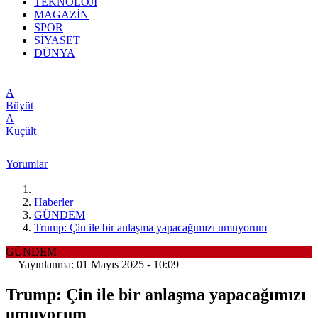
TEKNOLOJİ
MAGAZİN
SPOR
SİYASET
DÜNYA
A
Büyüt
A
Küçült
Yorumlar
Haberler
GÜNDEM
Trump: Çin ile bir anlaşma yapacağımızı umuyorum
GÜNDEM
Yayınlanma: 01 Mayıs 2025 - 10:09
Trump: Çin ile bir anlaşma yapacağımızı
umuyorum