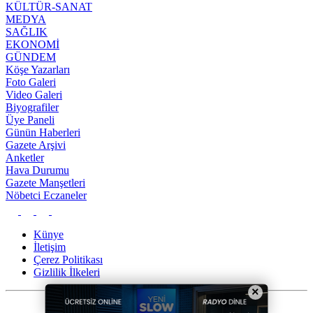
KÜLTÜR-SANAT
MEDYA
SAĞLIK
EKONOMİ
GÜNDEM
Köşe Yazarları
Foto Galeri
Video Galeri
Biyografiler
Üye Paneli
Günün Haberleri
Gazete Arşivi
Anketler
Hava Durumu
Gazete Manşetleri
Nöbetci Eczaneler
Künye
İletişim
Çerez Politikası
Gizlilik İlkeleri
×