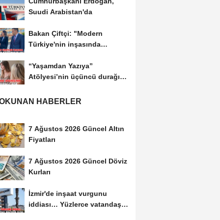
Cumhurbaşkanı Erdoğan,
Suudi Arabistan'da
Bakan Çiftçi: "Modern
Türkiye'nin inşasında
Cumhurbaşkanımızın...
“Yaşamdan Yazıya”
Atölyesi’nin üçüncü durağı;
Aşk
 OKUNAN HABERLER
7 Ağustos 2026 Güncel Altın
Fiyatları
7 Ağustos 2026 Güncel Döviz
Kurları
İzmir'de inşaat vurgunu
iddiası… Yüzlerce vatandaş
mağdur oldu