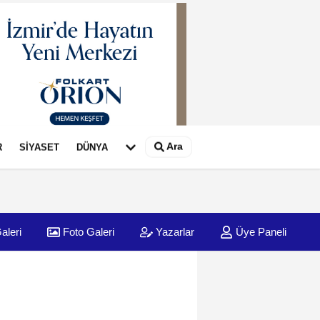
Ara
R
SİYASET
DÜNYA
aleri
Foto Galeri
Yazarlar
Üye Paneli