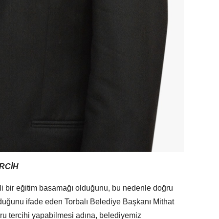
ERCİH
li bir eğitim basamağı olduğunu, bu nedenle doğru
 olduğunu ifade eden Torbalı Belediye Başkanı Mithat
ğru tercihi yapabilmesi adına, belediyemiz