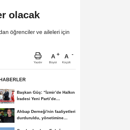
er olacak
n öğrenciler ve aileleri için
A
A
Büyüt
Küçült
Yazdır
 HABERLER
Başkan Güç: “İzmir’de Halkın
İradesi Yeni Parti’de
Buluşuyor”
Ahbap Derneği'nin faaliyetleri
durduruldu, yönetimine
kayyım atandı