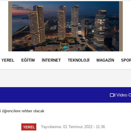
YEREL
EĞİTİM
İNTERNET
TEKNOLOJİ
MAGAZİN
SPO
izlilik İlkeleri
Video G
i öğrencilere rehber olacak
Yayınlanma: 01 Temmuz 2022 - 11:36
YEREL