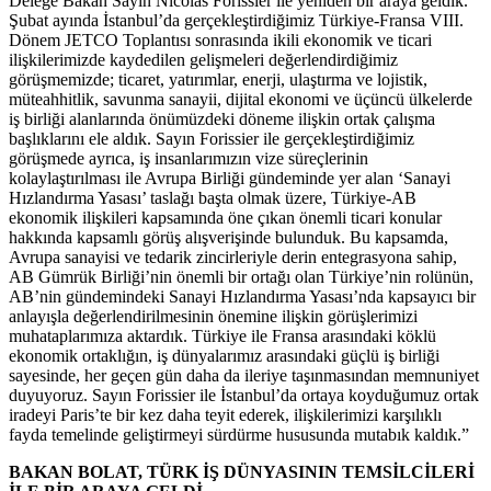
Delege Bakan Sayın Nicolas Forissier ile yeniden bir araya geldik.
Şubat ayında İstanbul’da gerçekleştirdiğimiz Türkiye-Fransa VIII.
Dönem JETCO Toplantısı sonrasında ikili ekonomik ve ticari
ilişkilerimizde kaydedilen gelişmeleri değerlendirdiğimiz
görüşmemizde; ticaret, yatırımlar, enerji, ulaştırma ve lojistik,
müteahhitlik, savunma sanayii, dijital ekonomi ve üçüncü ülkelerde
iş birliği alanlarında önümüzdeki döneme ilişkin ortak çalışma
başlıklarını ele aldık. Sayın Forissier ile gerçekleştirdiğimiz
görüşmede ayrıca, iş insanlarımızın vize süreçlerinin
kolaylaştırılması ile Avrupa Birliği gündeminde yer alan ‘Sanayi
Hızlandırma Yasası’ taslağı başta olmak üzere, Türkiye-AB
ekonomik ilişkileri kapsamında öne çıkan önemli ticari konular
hakkında kapsamlı görüş alışverişinde bulunduk. Bu kapsamda,
Avrupa sanayisi ve tedarik zincirleriyle derin entegrasyona sahip,
AB Gümrük Birliği’nin önemli bir ortağı olan Türkiye’nin rolünün,
AB’nin gündemindeki Sanayi Hızlandırma Yasası’nda kapsayıcı bir
anlayışla değerlendirilmesinin önemine ilişkin görüşlerimizi
muhataplarımıza aktardık. Türkiye ile Fransa arasındaki köklü
ekonomik ortaklığın, iş dünyalarımız arasındaki güçlü iş birliği
sayesinde, her geçen gün daha da ileriye taşınmasından memnuniyet
duyuyoruz. Sayın Forissier ile İstanbul’da ortaya koyduğumuz ortak
iradeyi Paris’te bir kez daha teyit ederek, ilişkilerimizi karşılıklı
fayda temelinde geliştirmeyi sürdürme hususunda mutabık kaldık.”
BAKAN BOLAT, TÜRK İŞ DÜNYASININ TEMSİLCİLERİ