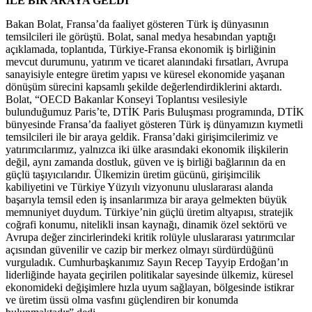
İLE BİR ARAYA GELDİ
Bakan Bolat, Fransa’da faaliyet gösteren Türk iş dünyasının
temsilcileri ile görüştü. Bolat, sanal medya hesabından yaptığı
açıklamada, toplantıda, Türkiye-Fransa ekonomik iş birliğinin
mevcut durumunu, yatırım ve ticaret alanındaki fırsatları, Avrupa
sanayisiyle entegre üretim yapısı ve küresel ekonomide yaşanan
dönüşüm sürecini kapsamlı şekilde değerlendirdiklerini aktardı.
Bolat, “OECD Bakanlar Konseyi Toplantısı vesilesiyle
bulunduğumuz Paris’te, DTİK Paris Buluşması programında, DTİK
bünyesinde Fransa’da faaliyet gösteren Türk iş dünyamızın kıymetli
temsilcileri ile bir araya geldik. Fransa’daki girişimcilerimiz ve
yatırımcılarımız, yalnızca iki ülke arasındaki ekonomik ilişkilerin
değil, aynı zamanda dostluk, güven ve iş birliği bağlarının da en
güçlü taşıyıcılarıdır. Ülkemizin üretim gücünü, girişimcilik
kabiliyetini ve Türkiye Yüzyılı vizyonunu uluslararası alanda
başarıyla temsil eden iş insanlarımıza bir araya gelmekten büyük
memnuniyet duydum. Türkiye’nin güçlü üretim altyapısı, stratejik
coğrafi konumu, nitelikli insan kaynağı, dinamik özel sektörü ve
Avrupa değer zincirlerindeki kritik rolüyle uluslararası yatırımcılar
açısından güvenilir ve cazip bir merkez olmayı sürdürdüğünü
vurguladık. Cumhurbaşkanımız Sayın Recep Tayyip Erdoğan’ın
liderliğinde hayata geçirilen politikalar sayesinde ülkemiz, küresel
ekonomideki değişimlere hızla uyum sağlayan, bölgesinde istikrar
ve üretim üssü olma vasfını güçlendiren bir konumda