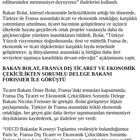
edilmesinden memnuniyet duyuyoruz” ifadelerini kullandı.
Bakan Bolat, küresel ekonomide belirsizliklerin arttığı bir dönemde,
Türkiye ile Fransa arasındaki ticari ve ekonomik ortaklığın; karşılıklı
yatırımların artırılması, ticaret hacminin geliştirilmesi ve üçüncü
ülkelerde hayata geçirilecek ortak projeler vasıtasıyla daha da
güçleneceğine yürekten inandıklarını bildirdi. Bolat, “Türkiye
Yüzyılı vizyonumuz doğrultusunda; dost ve müttefik Fransa ile,
ekonomik ve ticari ilişkilerimizi karşılıklı fayda temelinde
geliştirmeye, iş dünyalarımız arasındaki iş birliğini daha ileri
seviyelere taşımaya kararlılıkla devam edeceğiz” açıklamasını yaptı.
BAKAN BOLAT, FRANSA DIŞ TİCARET VE EKONOMİK
ÇEKİCİLİKTEN SORUMLU DELEGE BAKANI
FORISSIER İLE GÖRÜŞTÜ
Ticaret Bakanı Ömer Bolat, Fransa’daki temasları kapsamında,
Fransa Dış Ticaret ve Ekonomik Çekicilikten Sorumlu Delege
Bakanı Nicolas Forissier ile görüştü. Bolat görüşmeye ilişkin
paylaşımında, Türkiye ile Fransa arasındaki köklü ekonomik
ortaklığın, her geçen gün daha ileriye taşınmasından memnuniyet
duyduklarını kaydederek, şu ifadelere yer verdi:
“OECD Bakanlar Konseyi Toplantısı vesilesiyle bulunduğumuz
Paris’te, Fransa Dış Ticaret ve Ekonomik Çekicilikten Sorumlu