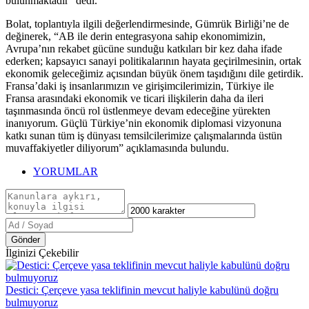
bulunmaktadır” dedi.
Bolat, toplantıyla ilgili değerlendirmesinde, Gümrük Birliği’ne de
değinerek, “AB ile derin entegrasyona sahip ekonomimizin,
Avrupa’nın rekabet gücüne sunduğu katkıları bir kez daha ifade
ederken; kapsayıcı sanayi politikalarının hayata geçirilmesinin, ortak
ekonomik geleceğimiz açısından büyük önem taşıdığını dile getirdik.
Fransa’daki iş insanlarımızın ve girişimcilerimizin, Türkiye ile
Fransa arasındaki ekonomik ve ticari ilişkilerin daha da ileri
taşınmasında öncü rol üstlenmeye devam edeceğine yürekten
inanıyorum. Güçlü Türkiye’nin ekonomik diplomasi vizyonuna
katkı sunan tüm iş dünyası temsilcilerimize çalışmalarında üstün
muvaffakiyetler diliyorum” açıklamasında bulundu.
YORUMLAR
Gönder
İlginizi Çekebilir
Destici: Çerçeve yasa teklifinin mevcut haliyle kabulünü doğru
bulmuyoruz