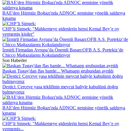
BAE'den Hürmüz Boğazı'nda ADNOC gemisine yönelik saldırıya
kınama
CHP’li Şimşek: "Mahkemeye gidenlerin hepsi Kemal Bey’e oy
vermemiş kişiler"
İzmirli Firmadan Avrupa’da Önemli Başarı:OFB A.Ş. Portekiz’de
Chicco Mağazalarını Kokulandırıyor
Son Haberler
Başkan Tugay'dan flaş hamle... Whatsapp grubundan ayrıldı
Destici: Çerçeve yasa teklifinin mevcut haliyle kabulünü doğru
bulmuyoruz
BAE'den Hürmüz Boğazı'nda ADNOC gemisine yönelik saldırıya
kınama
CHP’li Şimşek: "Mahkemeye gidenlerin hepsi Kemal Bey’e oy
vermemiş...