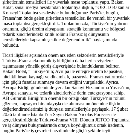
şirketlerinin temsilcileri ile yuvarlak masa toplantısı yaptı. Bakan
Bolat, sanal medya hesabından toplantıya ilişkin, “OECD Bakanlar
Konseyi Toplantısı vesilesiyle bulunduğumuz Paris’te, bugün,
Fransa’nın önde gelen şirketlerin temsilcileri ile verimli bir yuvarlak
masa toplantısı gerçekleştirdik. Toplantımızda, Türkiye’nin yatırım
ortamını, güçlü üretim altyapısını, stratejik konumunu ve bölgesel
tedarik zincirlerindeki kritik rolünü Fransız iş dünyasının
temsilcileriyle kapsamlı şekilde değerlendirdik” paylaşımında
bulundu.
Ticari ilişkiler açısından önem arz eden sektörlerin temsilcileriyle
Türkiye-Fransa ekonomik iş birliğinin daha ileri seviyelere
taşınmasına yönelik görüş alışverişinde bulunduklarını belirten
Bakan Bolat, “Türkiye’nin; Avrupa ile entegre üretim kapasitesi,
nitelikli insan kaynağı ve dinamik iç pazarıyla Fransız yatırımcılar
için güçlü fırsatlar sunmaya devam ettiğini vurguladık. Ayrıca,
Avrupa Birliği gündeminde yer alan Sanayi Hızlandırma Yasası’nın,
Avrupa sanayisi ve tedarik zincirleriyle derin entegrasyona sahip,
AB Gümrük Birliği’nin önemli bir ortağı olan Türkiye’nin rolünü
gözeten, kapsayıcı bir anlayışla ele alınmasının önemine ilişkin
değerlendirmelerimizi iş dünyası temsilcileriyle paylaştık. 17 Şubat
2026 tarihinde İstanbul’da Sayın Bakan Nicolas Forissier ile
gerçekleştirdiğimiz Türkiye-Fransa VIII. Dönem JETCO Toplantısı
ve iş dünyası buluşmalarında ortaya koyduğumuz ortak iradenin,
bugün Paris’te iş çevreleri nezdinde de güçlü şekilde teyit