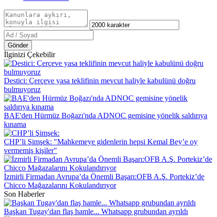
Gönder
İlginizi Çekebilir
Destici: Çerçeve yasa teklifinin mevcut haliyle kabulünü doğru
bulmuyoruz
BAE'den Hürmüz Boğazı'nda ADNOC gemisine yönelik saldırıya
kınama
CHP’li Şimşek: "Mahkemeye gidenlerin hepsi Kemal Bey’e oy
vermemiş kişiler"
İzmirli Firmadan Avrupa’da Önemli Başarı:OFB A.Ş. Portekiz’de
Chicco Mağazalarını Kokulandırıyor
Son Haberler
Başkan Tugay'dan flaş hamle... Whatsapp grubundan ayrıldı