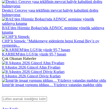
Destici: Çerçeve yasa teklifinin mevcut haliyle kabulünü doğru
bulmuyoruz
BAE'den Hürmüz Boğazı'nda ADNOC gemisine yönelik saldırıya
kınama
CHP’li Şimşek: "Mahkemeye gidenlerin hepsi Kemal Bey’e oy
vermemiş...
KARBEM'den LGS'de yüzde 95,7 başarı
Çok Okunan Haberler
8 Ağustos 2026 Güncel Altın Fiyatları
8 Ağustos 2026 Güncel Döviz Kurları
İzmir'de inşaat vurgunu iddiası… Yüzlerce vatandaş mağdur oldu
Ana Sayfa