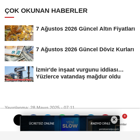
ÇOK OKUNAN HABERLER
7 Ağustos 2026 Güncel Altın Fiyatları
7 Ağustos 2026 Güncel Döviz Kurları
İzmir'de inşaat vurgunu iddiası…
Yüzlerce vatandaş mağdur oldu
SAĞLIK
Yayınlanma: 28 Mayıs 2025 - 07:11
×
VARİS AKCİĞERDE PIHTIYA
Yorumlar
Yorumlar
NEDEN OLABİLİR