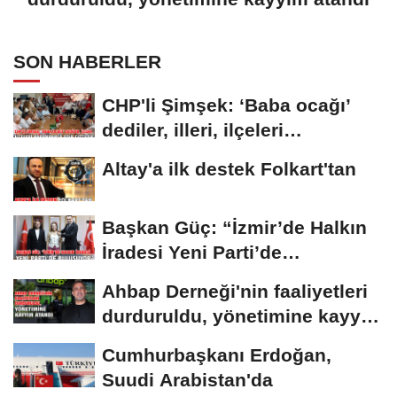
SON HABERLER
CHP'li Şimşek: ‘Baba ocağı’
dediler, illeri, ilçeleri
paramparça...
Altay'a ilk destek Folkart'tan
Başkan Güç: “İzmir’de Halkın
İradesi Yeni Parti’de
Buluşuyor”
Ahbap Derneği'nin faaliyetleri
durduruldu, yönetimine kayyım
atandı
Cumhurbaşkanı Erdoğan,
Suudi Arabistan'da